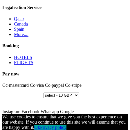
Legalisation Service
Qatar
Canada
Spain
More....
Booking
HOTELS
FLIGHTS
Pay now
Cc-mastercard
Cc-visa
Cc-paypal
Cc-stripe
Instagram
Facebook
Whatsapp
Google
We use cookies to ensure that we give you the best experience on
our website. If you continue to use this site we will assume that you
are happy with it.
Ok
Privacy policy