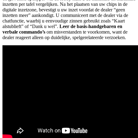
inzetten per tafel vergelijken. Na het plaatsen van uw chips in de
digitale inzetzone, bevestigt u uw inzet voordat de dealer “geen
inzetten meer” aankondigt. U communiceert met de dealer via de
chatfunctie, waarbij u eenvoudige zinnen gebruikt zoals “Kaart
alstublieft” of “Dank u wel”.
Leer de basis-handgebaren en
verbale commando’s
om misverstanden te voorkomen, want de
dealer reageert alleen op duidelijke, spelgerelateerde verzoeken.