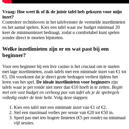
Vraag: Hoe weet ik of ik de juiste tafel heb gekozen voor mijn
inzet?
Controleer rechtsboven in het tafelvenster de vermelde inzetlimieten
en het aantal spelers. Kies een tafel waar uw budget minimaal 20
keer de minimuminzet bedraagt, zodat u comfortabel kunt spelen
zonder direct te moeten bijstorten.
Welke inzetlimieten zijn er en wat past bij een
beginner?
Voor een beginner bij een live casino is het cruciaal om te starten
met lage inzetlimieten, zoals tafels met een minimale inzet van €1 tot
€5. Dit voorkomt dat je direct grote bedragen verliest tijdens het
leren van het spel.
De ideale inzetlimieten voor beginners
zijn
tafels waar je per ronde niet meer dan €10 hoeft in te zetten.
Begin
met een vast budget en verhoog pas van tafel als je de spelregels
volledig onder de knie hebt.
Volg deze stappen:
Kies een tafel met een minimale inzet van €1 of €2.
Stel een maximaal verlies per sessie van €20 tot €50 in.
Speel pas met iets hogere limieten (€5 per ronde) na minimaal
vijf sessies.