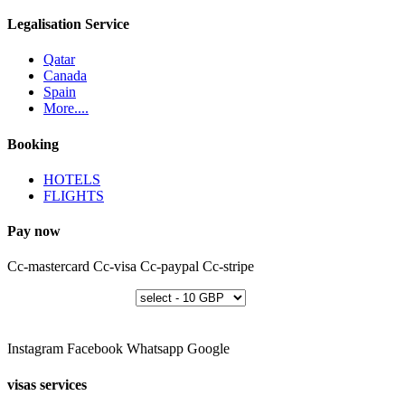
Legalisation Service
Qatar
Canada
Spain
More....
Booking
HOTELS
FLIGHTS
Pay now
Cc-mastercard
Cc-visa
Cc-paypal
Cc-stripe
Instagram
Facebook
Whatsapp
Google
visas services