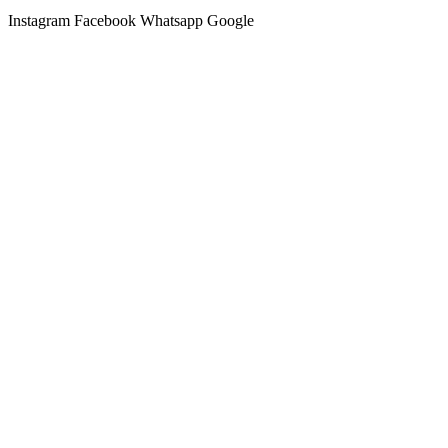
Instagram
Facebook
Whatsapp
Google