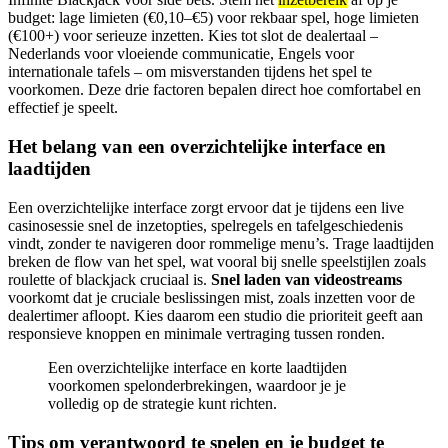
budget: lage limieten (€0,10–€5) voor rekbaar spel, hoge limieten
(€100+) voor serieuze inzetten. Kies tot slot de dealertaal –
Nederlands voor vloeiende communicatie, Engels voor
internationale tafels – om misverstanden tijdens het spel te
voorkomen. Deze drie factoren bepalen direct hoe comfortabel en
effectief je speelt.
Het belang van een overzichtelijke interface en
laadtijden
Een overzichtelijke interface zorgt ervoor dat je tijdens een live
casinosessie snel de inzetopties, spelregels en tafelgeschiedenis
vindt, zonder te navigeren door rommelige menu’s. Trage laadtijden
breken de flow van het spel, wat vooral bij snelle speelstijlen zoals
roulette of blackjack cruciaal is.
Snel laden van videostreams
voorkomt dat je cruciale beslissingen mist, zoals inzetten voor de
dealertimer afloopt. Kies daarom een studio die prioriteit geeft aan
responsieve knoppen en minimale vertraging tussen ronden.
Een overzichtelijke interface en korte laadtijden
voorkomen spelonderbrekingen, waardoor je je
volledig op de strategie kunt richten.
Tips om verantwoord te spelen en je budget te