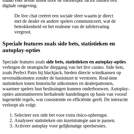
maakt elke sessie uniek door de menselijke factor binnen een
digitale omgeving.
De live chat creëert een sociale sfeer waarin je direct
met de dealer en andere spelers communiceert, wat de
betrokkenheid en het realisme van de tafelervaring
vergroot.
Speciale features zoals side bets, statistieken en
autoplay-opties
Speciale features zoals
side bets, statistieken en autoplay-opties
verhogen de strategische diepgang van het live casino. Side bets,
zoals Perfect Pairs bij blackjack, bieden directe winstkansen op
nevenuitkomsten zonder de basisinzet te verstoren. Real-time
statistieken tonen historische uitkomsten en dealerpatronen,
waarmee spelers hun beslissingen kunnen onderbouwen. Autoplay-
opties automatiseeren herhalende handelingen op basis van vooraf
ingestelde regels, wat consistentie en efficiëntie geeft. De interactie
verloopt als volgt:
Selecteer een side bet voor extra risico-opbrengst.
Analyseer statistieken om inzetstrategie aan te passen.
Activeer autoplay voor gelijkmatige speelsessies.