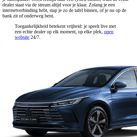
dealer staat via de stream altijd voor je klaar. Zolang je een
internetverbinding hebt, stap je zo de tafel binnen, of je nu op de
bank zit of onderweg bent.
Toegankelijkheid betekent vrijheid: je speelt live met
een echte dealer op elk moment, op elke plek,
open
website
24/7.