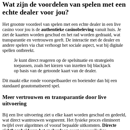
Wat zijn de voordelen van spelen met een
echte dealer voor jou?
Het grootste voordeel van spelen met een echte dealer in een live
casino voor jou is de
authentieke casinobeleving
vanuit huis. Je
ziet de kaarten worden geschud en het rad worden gedraaid, wat
transparantie en vertrouwen geeft. De interactie met de dealer en
andere spelers via chat verhoogt het sociale aspect, wat bij digitale
spellen ontbreekt.
Je kunt direct reageren op de spelsituatie en strategieën
toepassen, zoals het kiezen van inzetten bij blackjack
op basis van de getoonde kaart van de dealer.
Dit maakt elke ronde voorspelbaarder en boeiender dan bij een
standaard geautomatiseerd spel.
Meer vertrouwen en transparantie door live
uitvoering
Bij een live uitvoering ziet u elke kaart worden geschud en gedeeld,
wat direct wantrouwen wegneemt. Het fysieke proces elimineert
twijfel over algoritmes of vooraf bepaalde uitkomsten.
Directe