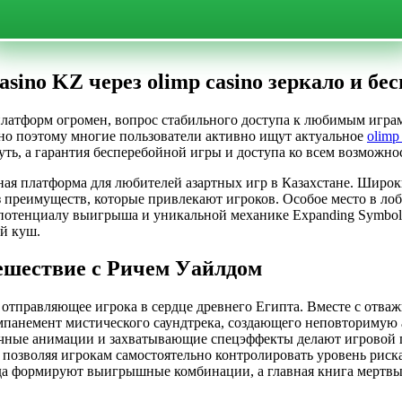
sino KZ через olimp casino зеркало и бе
латформ огромен, вопрос стабильного доступа к любимым играм 
но поэтому многие пользователи активно ищут актуальное
olimp
уть, а гарантия бесперебойной игры и доступа ко всем возможно
рная платформа для любителей азартных игр в Казахстане. Широ
 преимуществ, которые привлекают игроков. Особое место в лоб
 потенциалу выигрыша и уникальной механике Expanding Symbol
ый куш.
ешествие с Ричем Уайлдом
ие, отправляющее игрока в сердце древнего Египта. Вместе с от
мпанемент мистического саундтрека, создающего неповторимую 
ичные анимации и захватывающие спецэффекты делают игровой 
, позволяя игрокам самостоятельно контролировать уровень ри
да формируют выигрышные комбинации, а главная книга мертвых 