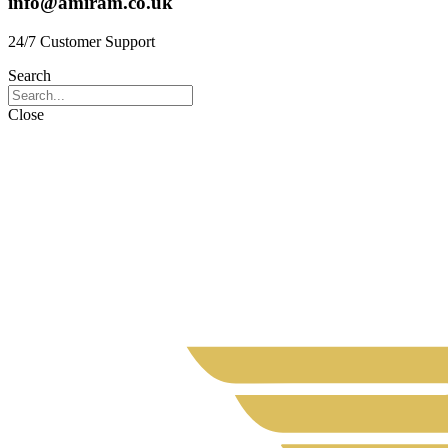
info@amiram.co.uk
24/7 Customer Support
Search
Close