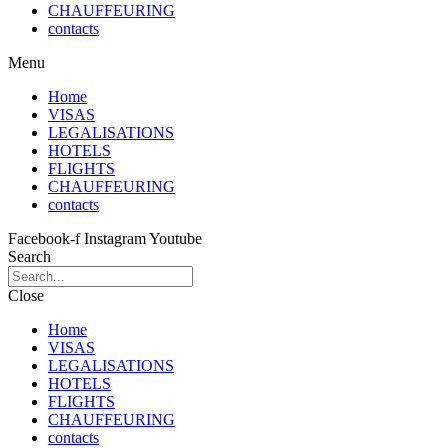
CHAUFFEURING
contacts
Menu
Home
VISAS
LEGALISATIONS
HOTELS
FLIGHTS
CHAUFFEURING
contacts
Facebook-f
Instagram
Youtube
Search
Close
Home
VISAS
LEGALISATIONS
HOTELS
FLIGHTS
CHAUFFEURING
contacts