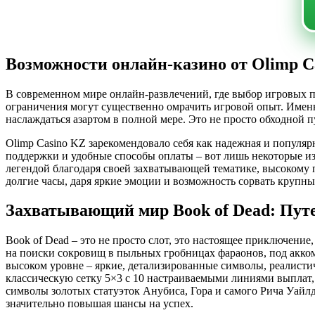
Возможности онлайн-казино от Olimp Ca
В современном мире онлайн-развлечений, где выбор игровых п
ограничения могут существенно омрачить игровой опыт. Имен
наслаждаться азартом в полной мере. Это не просто обходной п
Olimp Casino KZ зарекомендовало себя как надежная и популя
поддержки и удобные способы оплаты – вот лишь некоторые из
легендой благодаря своей захватывающей тематике, высокому
долгие часы, даря яркие эмоции и возможность сорвать крупн
Захватывающий мир Book of Dead: Пут
Book of Dead – это не просто слот, это настоящее приключен
на поиски сокровищ в пыльных гробницах фараонов, под акко
высоком уровне – яркие, детализированные символы, реалист
классическую сетку 5×3 с 10 настраиваемыми линиями выплат
символы золотых статуэток Анубиса, Гора и самого Рича Уайл
значительно повышая шансы на успех.