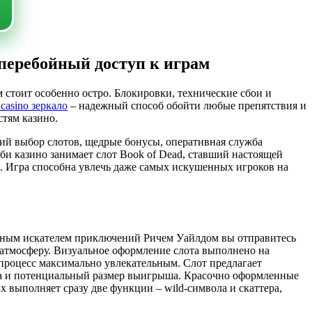
сперебойный доступ к играм
стоит особенно остро. Блокировки, технические сбои и
 casino зеркало
– надежный способ обойти любые препятствия и
стям казино.
кий выбор слотов, щедрые бонусы, оперативная служба
би казино занимает слот Book of Dead, ставший настоящей
. Игра способна увлечь даже самых искушенных игроков на
важным искателем приключений Ричем Уайлдом вы отправитесь
атмосферу. Визуальное оформление слота выполнено на
процесс максимально увлекательным. Слот предлагает
ска и потенциальный размер выигрыша. Красочно оформленные
выполняет сразу две функции – wild-символа и скаттера,