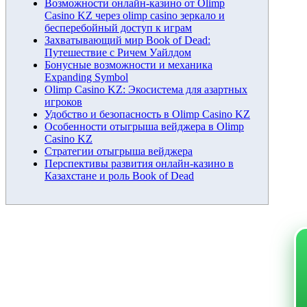
Возможности онлайн-казино от Olimp
Casino KZ через olimp casino зеркало и
бесперебойный доступ к играм
Захватывающий мир Book of Dead:
Путешествие с Ричем Уайлдом
Бонусные возможности и механика
Expanding Symbol
Olimp Casino KZ: Экосистема для азартных
игроков
Удобство и безопасность в Olimp Casino KZ
Особенности отыгрыша вейджера в Olimp
Casino KZ
Стратегии отыгрыша вейджера
Перспективы развития онлайн-казино в
Казахстане и роль Book of Dead