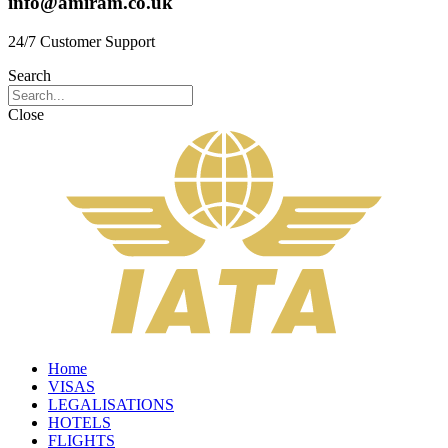
info@amiram.co.uk
24/7 Customer Support
Search
Close
Home
VISAS
LEGALISATIONS
HOTELS
FLIGHTS