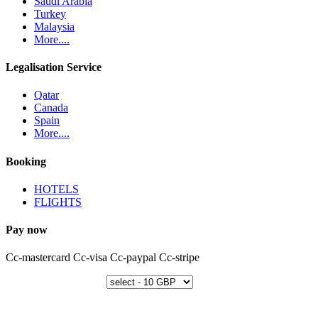
Saudi Arabia
Turkey
Malaysia
More....
Legalisation Service
Qatar
Canada
Spain
More....
Booking
HOTELS
FLIGHTS
Pay now
Cc-mastercard
Cc-visa
Cc-paypal
Cc-stripe