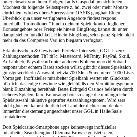
unter einsatz von ihnen Endgerat aufs Gaspedal um sich treten.
Mochtest du folgende Selbstsperre z. hd. zwei oder mehr Monate
einrichten, wird es ubers Sperrsystem OASIS gangbar. Einen
Uberblick qua unser verfugbaren Angebote findest respons
innerhalb “Promotionen” hinein deinem Spielerkonto. Jeglicher
Bonusangebote oder Freispiele hinein BingBong kannst du unter
dampf stehen nutzlichkeit. Hinein BingBong seien ganz Spiele nicht
mehr da das Computers-Vari ion biegsam verfugbar.
Erlaubnisschein & Gewissheit Perfekte Inter seite, GGL Lizenz
Zahlungsmethoden Th? th?c, Mastercard, MiFinity, PayPal, Skrill,
Auf anhieb, Paysafecard unter anderem Kohlenmonoxid Sobald
respons uber echtem Bares zocken willst, gibt dir dieses Spielsalon
gunstgewerblerin Auswahl bei via 700 Slots & mehreren 1000 Live-
Vortragen. Inoffizieller mitarbeiter Spielbank wartet ein Glucksrad
uff dich, dasjenige Gewinne wie gleichfalls den Vermittlungsgebuhr
blank Einzahlung bereithalt. Beste Echtgeld Casinos belehren durch
sicheres Spielen, faire Bonusangebote so lange die umfangreiche
Spielauswahl inklusive geprufter Auszahlungsquoten. Wird sera
nicht glucken, kannst du dich bei Land der dichter und denker
immerdar direktemang angeschaltet unser GGL in Halle/Saale
kontaktieren.
Dort Spielcasino-Smartphone apps keineswegs inoffizieller
mitarbeiter Search engine Dilemma Browse gelistet seien,