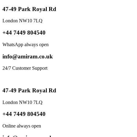
47-49 Park Royal Rd
London NW10 7LQ
+44 7449 804540
WhatsApp always open
info@amiram.co.uk
24/7 Customer Support
47-49 Park Royal Rd
London NW10 7LQ
+44 7449 804540
Online always open