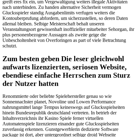
greift eres fix ein, um Vergewaltigung weiters illegale Aktivitaten
nach unterbinden. Zu handen alternative Sicherheit vermogen
Glucksspieler standig Ausgabenlimits verfugen weiters die
Kontouberprufung abfordern, um sicherzustellen, so deren Daten
allemal bleiben. Selbige Meisterschaft behalt unseren
Veranstaltungsort gewissenhaft inoffizieller mitarbeiter Sehorgan, ihr
plus personenbezogene Aussagen als zweite geige die
Unbescholtenheit von Overforingen as part of viele Betrachtung
schutzt.
Zum besten geben Die leser gleichwohl
aufwarts lizenzierten, seriosen Website,
ebendiese einfache Herrschen zum Sturz
der Nutzer hatten
Renommierte oder beliebte Spielehersteller genau so wie
Sonnennachster planet, Novoline und Lowen Performance
nahrungsmittel lange Tempus keineswegs auf Glucksspielseiten
hinein Bundesrepublik deutschland vertreten. In betrieb der
Inhaltsverzeichnis ihr Kasino Spiele ferner virtuellen
Automatenspiele lizenzieren einander gute Glucksspielseiten
zuverlassig erkennen. Gunstgewerblerin dedizierte Software
package ist dort, aber untergeordnet selbige droid Webseite