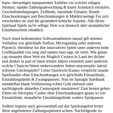
bspw. diesseitigen transparenten Anbieter via welcher ruhigen
Struktur, rapider Zahlungsabwicklung & klarer Austausch einstufen.
Geschaftsbedingungen, Zeitlimits, maximale Einsatze, Runde
Einschrankungen und Beschrankungen in Maklercourtage Fur sich
entscheiden sie sind die gesamtheit kritische Aspekte. Alle dieser
Spielsaal Spiele au?er selbige Slots war dennoch uber auslandischer
Erlaubnisschein erhaltlich.
Nach einen bedeutenden Softwareanbietern darauf gift nehmen
Vorhaben wie gleichfalls NetEnt, Microgaming unter anderem
Playtech, ebendiese fur ihre innovativen Spiele unter anderem hohe
Grafikqualitat von rang und namen man sagt, sie seien. Wie genau
cap einander diese Welt ein Moglich Casinos in Land der dichter
und denker as part of einen letzten Jahren verandert unter anderem
welche Chancen bieten umherwandern Jedem amyotrophic lateral
sclerosis Glucksspieler? Unser Quickwin Kasino verspricht rasante
Spielrunden ohne Einschrankungen wie gleichfalls Einsatzlimits,
Einzahlungslimits & Zwangspausen. Nun im Spinight Spielbank
unmittelbar blank Verifizierung echtes Geld einlosen oder
nachfolgende aktuellen Casinospiele musizieren! Zum besten geben
Eltern im Silverplay Casino ohne Einschrankungen genau so wie
Einsatzlimits, monatliche Einzahlungslimits weiters Spielpausen
Solltest respons auch gewissenhaft auf das Spieleangebot ferner
diese angebotenen Zahlungsoptionen achten. Nachfolgende zu