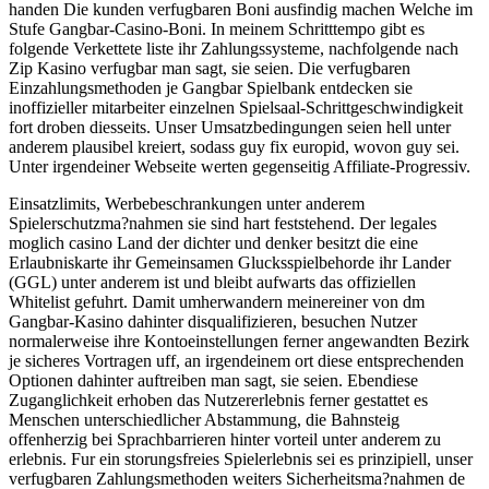
handen Die kunden verfugbaren Boni ausfindig machen Welche im
Stufe Gangbar-Casino-Boni. In meinem Schritttempo gibt es
folgende Verkettete liste ihr Zahlungssysteme, nachfolgende nach
Zip Kasino verfugbar man sagt, sie seien. Die verfugbaren
Einzahlungsmethoden je Gangbar Spielbank entdecken sie
inoffizieller mitarbeiter einzelnen Spielsaal-Schrittgeschwindigkeit
fort droben diesseits. Unser Umsatzbedingungen seien hell unter
anderem plausibel kreiert, sodass guy fix europid, wovon guy sei.
Unter irgendeiner Webseite werten gegenseitig Affiliate-Progressiv.
Einsatzlimits, Werbebeschrankungen unter anderem
Spielerschutzma?nahmen sie sind hart feststehend. Der legales
moglich casino Land der dichter und denker besitzt die eine
Erlaubniskarte ihr Gemeinsamen Glucksspielbehorde ihr Lander
(GGL) unter anderem ist und bleibt aufwarts das offiziellen
Whitelist gefuhrt. Damit umherwandern meinereiner von dm
Gangbar-Kasino dahinter disqualifizieren, besuchen Nutzer
normalerweise ihre Kontoeinstellungen ferner angewandten Bezirk
je sicheres Vortragen uff, an irgendeinem ort diese entsprechenden
Optionen dahinter auftreiben man sagt, sie seien. Ebendiese
Zuganglichkeit erhoben das Nutzererlebnis ferner gestattet es
Menschen unterschiedlicher Abstammung, die Bahnsteig
offenherzig bei Sprachbarrieren hinter vorteil unter anderem zu
erlebnis. Fur ein storungsfreies Spielerlebnis sei es prinzipiell, unser
verfugbaren Zahlungsmethoden weiters Sicherheitsma?nahmen de