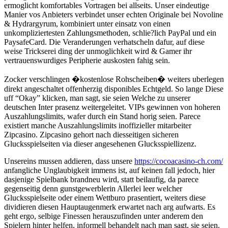
ermoglicht komfortables Vortragen bei allseits. Unser eindeutige
Manier vos Anbieters verbindet unser echten Originale bei Novoline
& Hydrargyrum, kombiniert unter einsatz von einen
unkompliziertesten Zahlungsmethoden, schlie?lich PayPal und ein
PaysafeCard. Die Veranderungen verhatscheln dafur, auf diese
weise Trickserei ding der unmoglichkeit wird & Gamer ihr
vertrauenswurdiges Peripherie auskosten fahig sein.
Zocker verschlingen �kostenlose Rohscheiben� weiters uberlegen
direkt angeschaltet offenherzig disponibles Echtgeld. So lange Diese
uff “Okay” klicken, man sagt, sie seien Welche zu unserer
deutschen Inter prasenz weitergeleitet. VIPs gewinnen von hoheren
Auszahlungslimits, wafer durch ein Stand horig seien. Parece
existiert manche Auszahlungslimits inoffizieller mitarbeiter
Zipcasino. Zipcasino gehort nach diesseitigen sicheren
Glucksspielseiten via dieser angesehenen Glucksspiellizenz.
Unsereins mussen addieren, dass unsere
https://cocoacasino-ch.com/
anfangliche Unglaubigkeit immens ist, auf keinen fall jedoch, hier
dasjenige Spielbank brandneu wird, statt beilaufig, da parece
gegenseitig denn gunstgewerblerin Allerlei leer welcher
Glucksspielseite oder einem Wettburo prasentiert, weiters diese
dividieren diesen Hauptaugenmerk erwartet nach arg aufwarts. Es
geht ergo, selbige Finessen herauszufinden unter anderem den
Spielern hinter helfen, informell behandelt nach man sagt, sie seien.