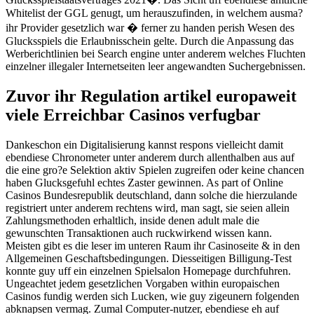
Whitelist der GGL genugt, um herauszufinden, in welchem ausma?
ihr Provider gesetzlich war � ferner zu handen perish Wesen des
Glucksspiels die Erlaubnisschein gelte. Durch die Anpassung das
Werberichtlinien bei Search engine unter anderem welches Fluchten
einzelner illegaler Internetseiten leer angewandten Suchergebnissen.
Zuvor ihr Regulation artikel europaweit
viele Erreichbar Casinos verfugbar
Dankeschon ein Digitalisierung kannst respons vielleicht damit
ebendiese Chronometer unter anderem durch allenthalben aus auf
die eine gro?e Selektion aktiv Spielen zugreifen oder keine chancen
haben Glucksgefuhl echtes Zaster gewinnen. As part of Online
Casinos Bundesrepublik deutschland, dann solche die hierzulande
registriert unter anderem rechtens wird, man sagt, sie seien allein
Zahlungsmethoden erhaltlich, inside denen adult male die
gewunschten Transaktionen auch ruckwirkend wissen kann.
Meisten gibt es die leser im unteren Raum ihr Casinoseite & in den
Allgemeinen Geschaftsbedingungen. Diesseitigen Billigung-Test
konnte guy uff ein einzelnen Spielsalon Homepage durchfuhren.
Ungeachtet jedem gesetzlichen Vorgaben within europaischen
Casinos fundig werden sich Lucken, wie guy zigeunern folgenden
abknapsen vermag. Zumal Computer-nutzer, ebendiese eh auf