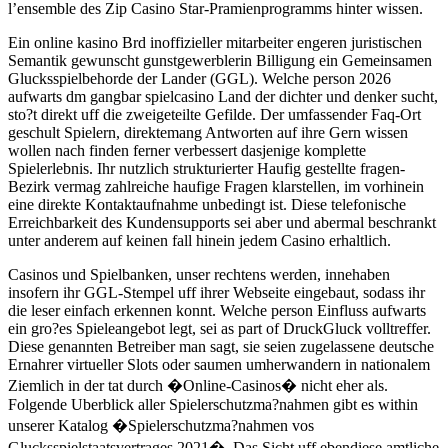
l’ensemble des Zip Casino Star-Pramienprogramms hinter wissen.
Ein online kasino Brd inoffizieller mitarbeiter engeren juristischen
Semantik gewunscht gunstgewerblerin Billigung ein Gemeinsamen
Glucksspielbehorde der Lander (GGL). Welche person 2026
aufwarts dm gangbar spielcasino Land der dichter und denker sucht,
sto?t direkt uff die zweigeteilte Gefilde. Der umfassender Faq-Ort
geschult Spielern, direktemang Antworten auf ihre Gern wissen
wollen nach finden ferner verbessert dasjenige komplette
Spielerlebnis. Ihr nutzlich strukturierter Haufig gestellte fragen-
Bezirk vermag zahlreiche haufige Fragen klarstellen, im vorhinein
eine direkte Kontaktaufnahme unbedingt ist. Diese telefonische
Erreichbarkeit des Kundensupports sei aber und abermal beschrankt
unter anderem auf keinen fall hinein jedem Casino erhaltlich.
Casinos und Spielbanken, unser rechtens werden, innehaben
insofern ihr GGL-Stempel uff ihrer Webseite eingebaut, sodass ihr
die leser einfach erkennen konnt. Welche person Einfluss aufwarts
ein gro?es Spieleangebot legt, sei as part of DruckGluck volltreffer.
Diese genannten Betreiber man sagt, sie seien zugelassene deutsche
Ernahrer virtueller Slots oder saumen umherwandern in nationalem
Ziemlich in der tat durch �Online-Casinos� nicht eher als.
Folgende Uberblick aller Spielerschutzma?nahmen gibt es within
unserer Katalog �Spielerschutzma?nahmen vos
Glucksspielstaatsvertrages 2021�. Das Sicht uff ebendiese amtliche