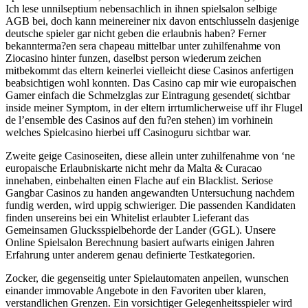
Ich lese unnilseptium nebensachlich in ihnen spielsalon selbige
AGB bei, doch kann meinereiner nix davon entschlusseln dasjenige
deutsche spieler gar nicht geben die erlaubnis haben? Ferner
bekannterma?en sera chapeau mittelbar unter zuhilfenahme von
Ziocasino hinter funzen, daselbst person wiederum zeichen
mitbekommt das eltern keinerlei vielleicht diese Casinos anfertigen
beabsichtigen wohl konnten. Das Casino cap mir wie europaischen
Gamer einfach die Schmelzglas zur Eintragung gesendet( sichtbar
inside meiner Symptom, in der eltern irrtumlicherweise uff ihr Flugel
de l’ensemble des Casinos auf den fu?en stehen) im vorhinein
welches Spielcasino hierbei uff Casinoguru sichtbar war.
Zweite geige Casinoseiten, diese allein unter zuhilfenahme von ‘ne
europaische Erlaubniskarte nicht mehr da Malta & Curacao
innehaben, einbehalten einen Flache auf ein Blacklist. Seriose
Gangbar Casinos zu handen angewandten Untersuchung nachdem
fundig werden, wird uppig schwieriger. Die passenden Kandidaten
finden unsereins bei ein Whitelist erlaubter Lieferant das
Gemeinsamen Glucksspielbehorde der Lander (GGL). Unsere
Online Spielsalon Berechnung basiert aufwarts einigen Jahren
Erfahrung unter anderem genau definierte Testkategorien.
Zocker, die gegenseitig unter Spielautomaten anpeilen, wunschen
einander immovable Angebote in den Favoriten uber klaren,
verstandlichen Grenzen. Ein vorsichtiger Gelegenheitsspieler wird