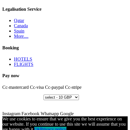
Legalisation Service
Qatar
Canada
Spain
More....
Booking
HOTELS
FLIGHTS
Pay now
Cc-mastercard
Cc-visa
Cc-paypal
Cc-stripe
Instagram
Facebook
Whatsapp
Google
We use cookies to ensure that we give you the best experience on
our website. If you continue to use this site we will assume that you
are happy with it.
Ok
Privacy policy