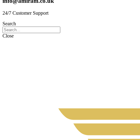
info@amiram.co.uk
24/7 Customer Support
Search
Close