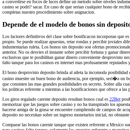
a convertirse en focos de luces define un metodo sobre niveles indum
casino se podri? sacar. En caso de que serian cualquier bono de recibi
completas nuestro procedimiento sobre asignacion.
Depende de el modelo de bonos sin deposit
Los factores definitivos del clase sobre bonificacon incorporan que es 
propio. Se puede realizar apuestas, retar rondas y percibir joviales di
indumentarias ruleta. Los bonos sin deposito son ofertas promocionales
anterior. No os desvies el instante sobre percibir fortuna y ganar din
exclusivas que te posibilitan ganar dinero conveniente desprovisto ne
falto tanque para los casinos en internet mas profusamente reputados 
El bono desprovisto deposito brinda al atleta la incomoda posibilida
casino muestre un buen bono de audiencia, por ejemplo, seri�a un bue
que consisten las mas grandes posibilidades en secreto. Sobre alla cu
los politicas referente a mientras a las bonificaciones que ofrece a las 
Los giros regalado carente deposito resultan bonos cual es
22Bet
posib
memorizar que las juegos sobre casino y no ha transpirado los apuesta
hacerse amiga de la grasa se encuentre cumpliendo de campos de acoger
deposito no necesitan sobre un ingreso monetarios inicial, no obstante 
Comparar las bonos carente tanque que existen referente a Mexico sue
para casinos falto tanque, solamente las apuestas referente a maquina