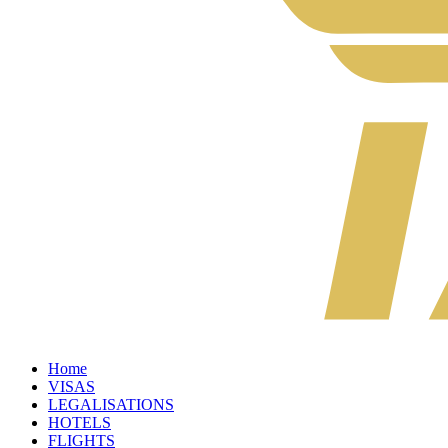
Home
VISAS
LEGALISATIONS
HOTELS
FLIGHTS