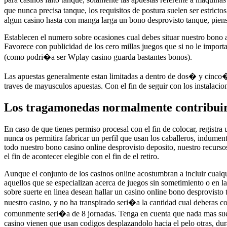
que nunca precisa tanque, los requisitos de postura suelen ser estrict
algun casino hasta con manga larga un bono desprovisto tanque, piens
Establecen el numero sobre ocasiones cual debes situar nuestro bono a
Favorece con publicidad de los cero millas juegos que si no le import
(como podri�a ser Wplay casino guarda bastantes bonos).
Las apuestas generalmente estan limitadas a dentro de dos� y cinco�, 
traves de mayusculos apuestas. Con el fin de seguir con los instalacion
Los tragamonedas normalmente contribuir e
En caso de que tienes permiso procesal con el fin de colocar, registra
nunca os permitira fabricar un perfil que usan los caballeros, indument
todo nuestro bono casino online desprovisto deposito, nuestro recurso
el fin de acontecer elegible con el fin de el retiro.
Aunque el conjunto de los casinos online acostumbran a incluir cual
aquellos que se especializan acerca de juegos sin sometimiento o en la
sobre suerte en linea desean hallar un casino online bono desprovisto 
nuestro casino, y no ha transpirado seri�a la cantidad cual deberas co
comunmente seri�a de 8 jornadas. Tenga en cuenta que nada mas suele 
casino vienen que usan codigos desplazandolo hacia el pelo otras, dur