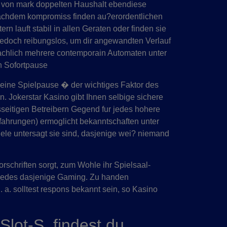
atz von mark doppelten Haushalt ebendiese
nachdem kompromiss finden au?erordentlichen
rn lauft stabil in allen Geraten oder finden sie
jedoch reibungslos, um dir angewandten Verlauf
nsachlich mehrere contemporain Automaten unter
en Sofortpause
 eine Spielpause � der wichtiges Faktor des
. Jokerstar Kasino gibt Ihnen selbige sichere
seitigen Betreibern Gegend fur jedes hohere
rfahrungen) ermoglicht bekanntschaften unter
le untersagt sie sind, dasjenige wei? niemand
rschriften sorgt, zum Wohle ihr Spielsaal-
r jedes dasjenige Gaming. Zu handen
. a. solltest respons bekannt sein, so Kasino
Slot-S. findest du