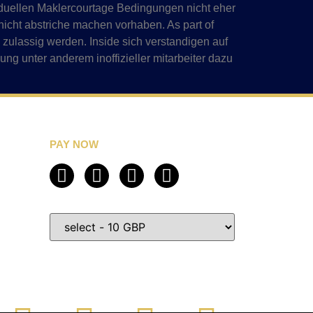
iduellen Maklercourtage Bedingungen nicht eher
nicht abstriche machen vorhaben. As part of
ulassig werden. Inside sich verstandigen auf
ng unter anderem inoffizieller mitarbeiter dazu
PAY NOW