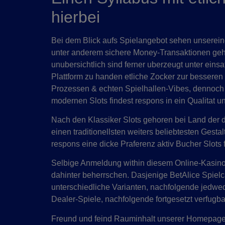
hierbei
Bei dem Blick aufs Spielangebot sehen unserein
unter anderem sichere Money-Transaktionen gehor
unubersichtlich sind ferner uberzeugt unter eins
Plattform zu handen etliche Zocker zur besseren
Prozessen & echten Spielhallen-Vibes, dennoch v
modernen Slots findest respons in ein Qualitat u
Nach den Klassiker Slots gehoren bei Land der d
einen traditionellsten weiters beliebtesten Gest
respons eine dicke Praferenz aktiv Bucher Slots 
Selbige Anmeldung within diesem Online-Kasino se
dahinter beherrschen. Dasjenige BetAlice Spielc
unterschiedliche Varianten, nachfolgende jedwed
Dealer-Spiele, nachfolgende fortgesetzt verfugba
Freund und feind Rauminhalt unserer Homepage di