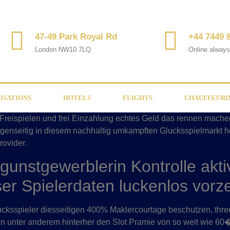
47-49 Park Royal Rd
+44 7449 
London NW10 7LQ
Online alway
ISATIONS
HOTELS
FLIGHTS
CHAUFFEURI
reispielen und frei Einzahlung echtes Geld das rennen machen?
enseitig in diesem nachhaltig umkampften Glucksspielmarkt h
rovider.
e gunstgewerblerin Kontrolle akti
er Spielerdaten luckenlos vorz
lucksspieler diesseitigen 400% Maklercourtage beschutzen, thr
n unter anderem hinterher den Slot Pramie von so weit wie 60� 