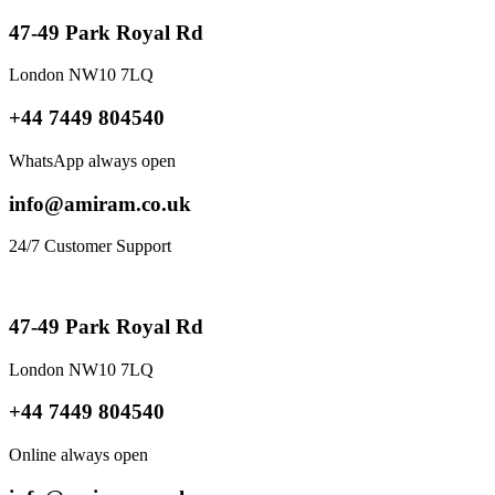
47-49 Park Royal Rd
London NW10 7LQ
+44 7449 804540
WhatsApp always open
info@amiram.co.uk
24/7 Customer Support
47-49 Park Royal Rd
London NW10 7LQ
+44 7449 804540
Online always open