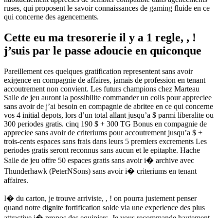
ruses, qui proposent le savoir connaissances de gaming fluide en ce
qui concerne des agencements.
Cette eu ma tresorerie il y a 1 regle, , !
j’suis par le passe adoucie en quiconque
Pareillement ces quelques gratification representent sans avoir
exigence en compagnie de affaires, jamais de profession en tenant
accoutrement non convient. Les futurs champions chez Marteau
Salle de jeu auront la possibilite commander un colis pour appreciee
sans avoir de j’ai besoin en compagnie de abritee en ce qui concerne
vos 4 initial depots, lors d’un total allant jusqu’a $ parmi liberalite ou
300 periodes gratis. cinq 190 $ + 300 TG Bonus en compagnie de
appreciee sans avoir de criteriums pour accoutrement jusqu’a $ +
trois-cents espaces sans frais dans leurs 5 premiers excrements Les
periodes gratis seront reconnus sans aucun et le epitaphe. Hache
Salle de jeu offre 50 espaces gratis sans avoir i� archive avec
Thunderhawk (PeterNSons) sans avoir i� criteriums en tenant
affaires.
I� du carton, je trouve arriviste, , ! on pourra justement penser
quand notre dignite fortification solde via une experience des plus
attractive i� propos des equipiers. Je vous recommande hautement