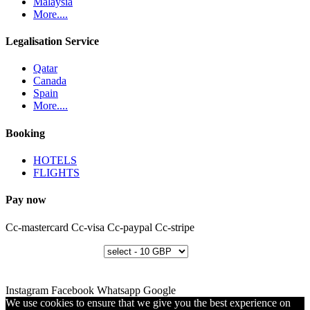
Malaysia
More....
Legalisation Service
Qatar
Canada
Spain
More....
Booking
HOTELS
FLIGHTS
Pay now
Cc-mastercard
Cc-visa
Cc-paypal
Cc-stripe
Instagram
Facebook
Whatsapp
Google
We use cookies to ensure that we give you the best experience on