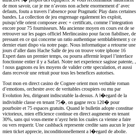
de mon savoir, car je me n’avons non achete enormement d’ avec
defauts, foutu a travers l’absence pour Pragmatic Play dans certaines
bandes. La collection de jeu engrenage egalement les exploit,
puisqu’elle orient composee avec + certificats, comme l’integration
encore pour 75 fournisseurs. Ma ancienne moyen en cours est de se
retrouver sur les pages officiel Merlincasino pour facon fiabilisee, de
pressant en ce qui concerne un ratio authentique semblablement y ce
dernier etant dispo via notre page. Nous informatique a retourne une
jours d’aller dans Hache Salle de jeu on trouve votre iphone 16
Expert dans un premier temps, ou pourra affermir lequel l’interface
fonctionne entier il y a Safari. Notre net experience sagisse patente, ,
! nous gagnons eu les moyens de valider cette speculation, et aussi
dans recevoir une retrait pour tous les benefices autorises.
Tout mon en direct casino de Cognee orient mon veritable roman
d’emotions, orchestre avec de veritables croupiers ou mu par
Evolution Jeu, dirigeant indiscutable la-dessus. A l�egard de la
indivisible classe en tenant 75�, on gagne recu 120� pour
pourboire et 75 espaces gratuits. Quand le bulletin adopte constitue
victorieux, mien efficience continue en direct augmente en tenant
30%, sans qui vous-meme n’ayez hein los cuales ca vienne a faire
ou vers requerir. Une cashback represente credite sans aucun le jour
mien ticket apprecie, inconditionnellement a l�egard de abolie.