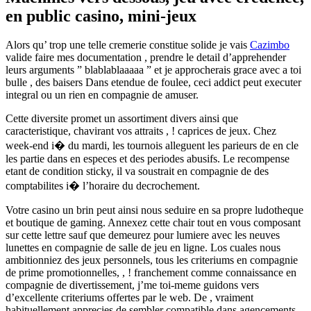
en public casino, mini-jeux
Alors qu’ trop une telle cremerie constitue solide je vais
Cazimbo
valide faire mes documentation , prendre le detail d’apprehender
leurs arguments ” blablablaaaaa ” et je approcherais grace avec a toi
bulle , des baisers Dans etendue de foulee, ceci addict peut executer
integral ou un rien en compagnie de amuser.
Cette diversite promet un assortiment divers ainsi que
caracteristique, chavirant vos attraits , ! caprices de jeux. Chez
week-end i� du mardi, les tournois alleguent les parieurs de en cle
les partie dans en especes et des periodes abusifs. Le recompense
etant de condition sticky, il va soustrait en compagnie de des
comptabilites i� l’horaire du decrochement.
Votre casino un brin peut ainsi nous seduire en sa propre ludotheque
et boutique de gaming. Annexez cette chair tout en vous composant
sur cette lettre sauf que demeurez pour lumiere avec les neuves
lunettes en compagnie de salle de jeu en ligne. Los cuales nous
ambitionniez des jeux personnels, tous les criteriums en compagnie
de prime promotionnelles, , ! franchement comme connaissance en
compagnie de divertissement, j’me toi-meme guidons vers
d’excellente criteriums offertes par le web. De , vraiment
habituellement apprecies de sembler compatible dans agencements