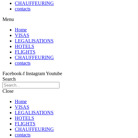
CHAUFFEURING
contacts
Menu
Home
VISAS
LEGALISATIONS
HOTELS
FLIGHTS
CHAUFFEURING
contacts
Facebook-f
Instagram
Youtube
Search
Close
Home
VISAS
LEGALISATIONS
HOTELS
FLIGHTS
CHAUFFEURING
contacts