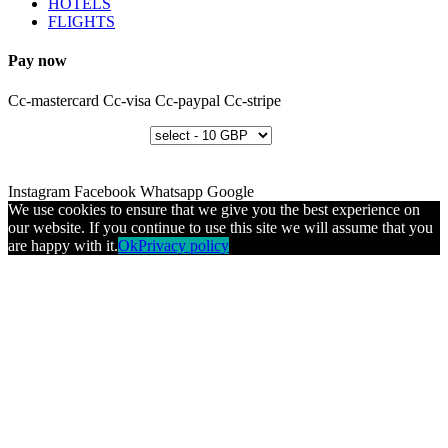
HOTELS
FLIGHTS
Pay now
Cc-mastercard
Cc-visa
Cc-paypal
Cc-stripe
Instagram
Facebook
Whatsapp
Google
We use cookies to ensure that we give you the best experience on
our website. If you continue to use this site we will assume that you
are happy with it.
Ok
Privacy policy