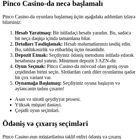
Pinco Casino-da necə başlamalı
Pinco Casino-da oyunlara başlamaq üçün aşağıdakı addımları izləyə
bilərsiniz:
Hesab Yaratmaq:
Bir istifadəçi hesabı yaradın. Bu, sadəcə
bir neçə dəqiqə içində tamamlana bilər.
Detalları Təsdiqləmək:
Hesab məlumatlarınızı təsdiq edin.
Bu, təhlükəsizlik və etibarlılıq üçün önəmlidir.
Depozit Etmək:
Seçdiyiniz ödəniş metodunu istifadə edərək
hesabınıza pul yatırın. Minimum depozit 3 AZN-dir.
Oyun Seçmək:
Pinco Casino-da mövcud olan geniş oyun
çeşidindən birini seçin. Slotlardan canlı diler oyunlarına qədər
bir çox variant var.
Oynamağa Başlamaq:
Seçdiyiniz oyuna başlayın və
əyləncənin tadını çıxarın!
Asan və sürətli qeydiyyat prosesi.
Yüksək müştəri dəstəyi.
Çeşidli oyun seçimləri.
Ödəniş və çıxarış seçimləri
Pinco Casino-nun müştərilərinə təklif etdiyi ödəniş və çıxarış