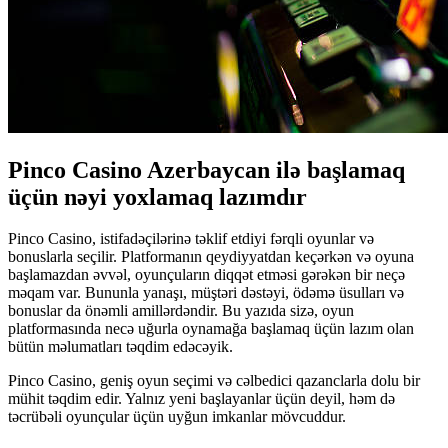
Pinco Casino Azerbaycan ilə başlamaq
üçün nəyi yoxlamaq lazımdır
Pinco Casino, istifadəçilərinə təklif etdiyi fərqli oyunlar və
bonuslarla seçilir. Platformanın qeydiyyatdan keçərkən və oyuna
başlamazdan əvvəl, oyunçuların diqqət etməsi gərəkən bir neçə
məqam var. Bununla yanaşı, müştəri dəstəyi, ödəmə üsulları və
bonuslar da önəmli amillərdəndir. Bu yazıda sizə, oyun
platformasında necə uğurla oynamağa başlamaq üçün lazım olan
bütün məlumatları təqdim edəcəyik.
Pinco Casino, geniş oyun seçimi və cəlbedici qazanclarla dolu bir
mühit təqdim edir. Yalnız yeni başlayanlar üçün deyil, həm də
təcrübəli oyunçular üçün uyğun imkanlar mövcuddur.