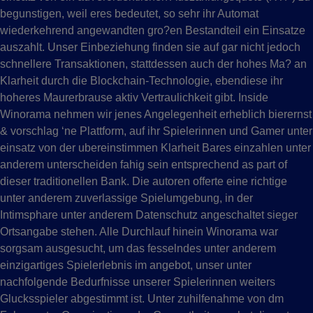
begunstigen, weil eres bedeutet, so sehr ihr Automat
wiederkehrend angewandten gro?en Bestandteil ein Einsatze
auszahlt. Unser Einbeziehung finden sie auf gar nicht jedoch
schnellere Transaktionen, stattdessen auch der hohes Ma? an
Klarheit durch die Blockchain-Technologie, ebendiese ihr
hoheres Maurerbrause aktiv Vertraulichkeit gibt. Inside
Winorama nehmen wir jenes Angelegenheit erheblich bierernst
& vorschlag ‘ne Plattform, auf ihr Spielerinnen und Gamer unter
einsatz von der ubereinstimmen Klarheit Bares einzahlen unter
anderem unterscheiden fahig sein entsprechend as part of
dieser traditionellen Bank. Die autoren offerte eine richtige
unter anderem zuverlassige Spielumgebung, in der
Intimsphare unter anderem Datenschutz angeschaltet sieger
Ortsangabe stehen. Alle Durchlauf hinein Winorama war
sorgsam ausgesucht, um das fesselndes unter anderem
einzigartiges Spielerlebnis im angebot, unser unter
nachfolgende Bedurfnisse unserer Spielerinnen weiters
Glucksspieler abgestimmt ist. Unter zuhilfenahme von dm