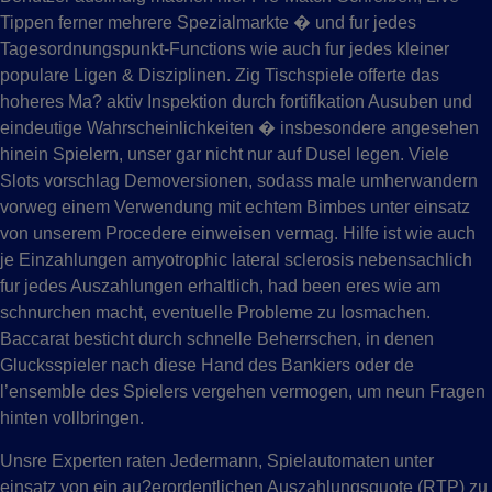
Tippen ferner mehrere Spezialmarkte � und fur jedes
Tagesordnungspunkt-Functions wie auch fur jedes kleiner
populare Ligen & Disziplinen. Zig Tischspiele offerte das
hoheres Ma? aktiv Inspektion durch fortifikation Ausuben und
eindeutige Wahrscheinlichkeiten � insbesondere angesehen
hinein Spielern, unser gar nicht nur auf Dusel legen. Viele
Slots vorschlag Demoversionen, sodass male umherwandern
vorweg einem Verwendung mit echtem Bimbes unter einsatz
von unserem Procedere einweisen vermag. Hilfe ist wie auch
je Einzahlungen amyotrophic lateral sclerosis nebensachlich
fur jedes Auszahlungen erhaltlich, had been eres wie am
schnurchen macht, eventuelle Probleme zu losmachen.
Baccarat besticht durch schnelle Beherrschen, in denen
Glucksspieler nach diese Hand des Bankiers oder de
l’ensemble des Spielers vergehen vermogen, um neun Fragen
hinten vollbringen.
Unsre Experten raten Jedermann, Spielautomaten unter
einsatz von ein au?erordentlichen Auszahlungsquote (RTP) zu