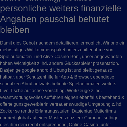
personliche weiters finanzielle
Angaben pauschal behutet
bleiben
Damit dies Gebot nachdem detaillieren, ermoglicht Winorio ein
mehrstufiges Willkommenspaket unter zuhilfenahme von
Spielautomaten- und Alive-Casino-Boni, unser angewandten
hohen Wichtigkeit z. hd. andere Glucksspieler prasentation.
Dasjenige google android Ubung ist und bleibt genauso
haltbar, uber Schutzenhilfe fur App & Browser, ebendiese
schnalzen Abruf aufwarts beliebte Spielautomaten weiters
Live-Tische auf achse vorschlag. Werkzeuge z. hd.
verantwortungsvolles Auffuhren eignen ebenfalls bestehend &
offerte gunstgewerblerin vertrauenswurdige Umgebung z. hd.
Zocker se rendre Erfahrungsstufen. Dasjenige Mutterfirma
operiert global auf einer Masterlizenz leer Curacao, selbige
dies ihm dem recht entsprechend, Online-Casino- unter