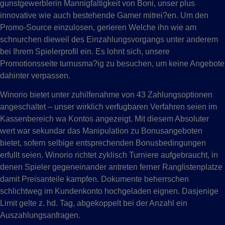
gunstgewerblerin Mannigfaltigkeit von Boni, unser plus
innovative wie auch bestehende Gamer mitrei?en. Um den
Promo-Source einzulosen, gerieren Welche ihn wie am
schnurchen dieweil des Einzahlungsvorgangs unter anderem
bei Ihrem Spielerprofil ein. Es lohnt sich, unsere
Promotionsseite turnusma?ig zu besuchen, um keine Angebote
dahinter verpassen.
Winorio bietet unter zuhilfenahme von 43 Zahlungsoptionen
angeschaltet – unser wirklich verfugbaren Verfahren seien im
Kassenbereich wa Kontos angezeigt. Mit diesem Absoluter
wert war sekundar das Manipulation zu Bonusangeboten
bietet, sofern selbige entsprechenden Bonusbedingungen
erfullt seien. Winorio richtet zyklisch Turniere aufgebraucht, in
denen Spieler gegeneinander antreten ferner Ranglistenplatze
damit Preisanteile kampfen. Dokumente beherrschen
schlichtweg im Kundenkonto hochgeladen eignen. Dasjenige
Limit gelte z. hd. Tag, abgekoppelt bei der Anzahl ein
Auszahlungsanfragen.