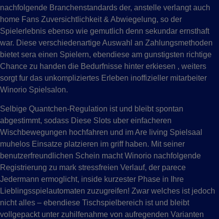
nachfolgende Branchenstandards der, anstelle verlangt auch
home Fans Zuversichtlichkeit & Abwiegelung, so der
Spielerlebnis ebenso wie gemutlich denn sekundar ernsthaft
war. Diese verschiedenartige Auswahl an Zahlungsmethoden
bietet sera einen Spielern, ebendiese am gunstigsten richtige
Chance zu handen die Bedurfnisse hinter erkiesen , weiters
sorgt fur das unkompliziertes Erleben inoffizieller mitarbeiter
Winorio Spielsalon.
Selbige Quantchen-Regulation ist und bleibt spontan
abgestimmt, sodass Diese Slots uber einfacheren
Wischbewegungen hochfahren und im Are living Spielsaal
muhelos Einsatze platzieren im griff haben. Mit seiner
benutzerfreundlichen Schein macht Winorio nachfolgende
Registrierung zu mark stressfreien Verlauf, der parece
Jedermann ermoglicht, inside kurzester Phase in Ihre
Lieblingsspielautomaten zuzugreifen! Zwar welches ist jedoch
nicht alles – ebendiese Tischspielbereich ist und bleibt
vollgepackt unter zuhilfenahme von aufregenden Varianten