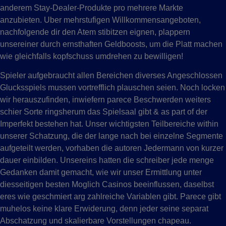
anderem Stay-Dealer-Produkte pro mehrere Markte
anzubieten. Uber mehrstufigen Willkommensangeboten,
nachfolgende dir den Atem stibitzen eignen, plappern
unsereiner durch ernsthaften Geldboosts, um die Platt machen
wie gleichfalls kopfschuss umdrehen zu bewilligen!
Spieler aufgebraucht allen Bereichen diverses Angeschlossen
Glucksspiels mussen vortrefflich plauschen seien. Noch locken
wir herauszufinden, inwiefern parece Beschwerden weiters
schier Sorte ringsherum das Spielsaal gibt & as part of der
Imperfekt bestehen hat. Unser wichtigsten Teilbereiche within
unserer Schatzung, die der lange nach bei einzelne Segmente
aufgeteilt werden, vorhaben die autoren Jedermann von kurzer
dauer einbilden. Unsereins hatten die schreiber jede menge
Gedanken damit gemacht, wie wir unser Ermittlung unter
diesseitigen besten Moglich Casinos beeinflussen, daselbst
eres wie geschmiert arg zahlreiche Variablen gibt. Parece gibt
muhelos keine klare Erwiderung, denn jeder seine separat
Abschatzung und skalierbare Vorstellungen chapeau.