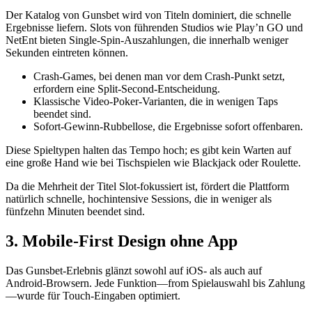
Der Katalog von Gunsbet wird von Titeln dominiert, die schnelle
Ergebnisse liefern. Slots von führenden Studios wie Play’n GO und
NetEnt bieten Single‑Spin‑Auszahlungen, die innerhalb weniger
Sekunden eintreten können.
Crash‑Games, bei denen man vor dem Crash‑Punkt setzt,
erfordern eine Split‑Second‑Entscheidung.
Klassische Video‑Poker‑Varianten, die in wenigen Taps
beendet sind.
Sofort‑Gewinn‑Rubbellose, die Ergebnisse sofort offenbaren.
Diese Spieltypen halten das Tempo hoch; es gibt kein Warten auf
eine große Hand wie bei Tischspielen wie Blackjack oder Roulette.
Da die Mehrheit der Titel Slot‑fokussiert ist, fördert die Plattform
natürlich schnelle, hochintensive Sessions, die in weniger als
fünfzehn Minuten beendet sind.
3. Mobile‑First Design ohne App
Das Gunsbet‑Erlebnis glänzt sowohl auf iOS‑ als auch auf
Android‑Browsern. Jede Funktion—from Spielauswahl bis Zahlung
—wurde für Touch‑Eingaben optimiert.