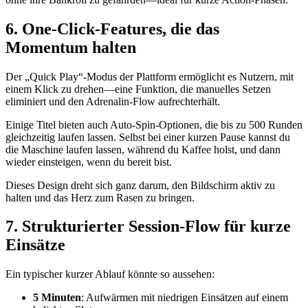
6. One‑Click‑Features, die das
Momentum halten
Der „Quick Play“‑Modus der Plattform ermöglicht es Nutzern, mit
einem Klick zu drehen—eine Funktion, die manuelles Setzen
eliminiert und den Adrenalin‑Flow aufrechterhält.
Einige Titel bieten auch Auto‑Spin‑Optionen, die bis zu 500 Runden
gleichzeitig laufen lassen. Selbst bei einer kurzen Pause kannst du
die Maschine laufen lassen, während du Kaffee holst, und dann
wieder einsteigen, wenn du bereit bist.
Dieses Design dreht sich ganz darum, den Bildschirm aktiv zu
halten und das Herz zum Rasen zu bringen.
7. Strukturierter Session‑Flow für kurze
Einsätze
Ein typischer kurzer Ablauf könnte so aussehen:
5 Minuten
: Aufwärmen mit niedrigen Einsätzen auf einem