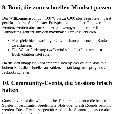
9. Boni, die zum schnellen Mindset passen
Der Willkommensbonus—100 % bis zu €300 plus Freispiele—passt
perfekt in kurze Spielfenster. Freispiele können über Tage verteilt
werden, werden aber meist innerhalb weniger Stunden nach
Aktivierung genutzt, um den maximalen Effekt zu erzielen.
Freispiele bieten sofortige Gewinnchancen, ohne die Bankroll
zu riskieren.
Die Wettanforderung (x40) wird schnell erfüllt, wenn man
hochvolatilen Titel spielt.
Da die Zeit knapp ist, konzentrieren sich Spieler oft auf Slots mit
hohem RTP, die schneller auszahlen, anstatt langsame progressive
Jackpots zu jagen.
10. Community‑Events, die Sessions frisch
halten
Gunsbet veranstaltet wöchentliche Turniere, bei denen die besten
Spieler in bestimmten Spielen wie Slots oder Crash‑Rounds belohnt
werden. Diese Events sorgen für zusätzliche Spannung, passen aber