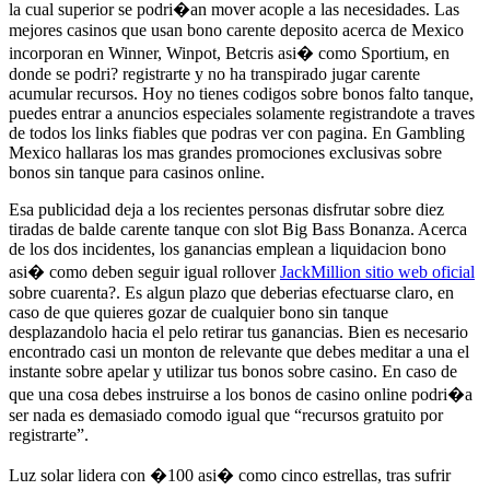
la cual superior se podri�an mover acople a las necesidades. Las
mejores casinos que usan bono carente deposito acerca de Mexico
incorporan en Winner, Winpot, Betcris asi� como Sportium, en
donde se podri? registrarte y no ha transpirado jugar carente
acumular recursos. Hoy no tienes codigos sobre bonos falto tanque,
puedes entrar a anuncios especiales solamente registrandote a traves
de todos los links fiables que podras ver con pagina. En Gambling
Mexico hallaras los mas grandes promociones exclusivas sobre
bonos sin tanque para casinos online.
Esa publicidad deja a los recientes personas disfrutar sobre diez
tiradas de balde carente tanque con slot Big Bass Bonanza. Acerca
de los dos incidentes, los ganancias emplean a liquidacion bono
asi� como deben seguir igual rollover
JackMillion sitio web oficial
sobre cuarenta?. Es algun plazo que deberias efectuarse claro, en
caso de que quieres gozar de cualquier bono sin tanque
desplazandolo hacia el pelo retirar tus ganancias. Bien es necesario
encontrado casi un monton de relevante que debes meditar a una el
instante sobre apelar y utilizar tus bonos sobre casino. En caso de
que una cosa debes instruirse a los bonos de casino online podri�a
ser nada es demasiado comodo igual que “recursos gratuito por
registrarte”.
Luz solar lidera con �100 asi� como cinco estrellas, tras sufrir