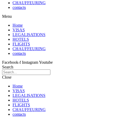
CHAUFFEURING
contacts
Menu
Home
VISAS
LEGALISATIONS
HOTELS
FLIGHTS
CHAUFFEURING
contacts
Facebook-f
Instagram
Youtube
Search
Close
Home
VISAS
LEGALISATIONS
HOTELS
FLIGHTS
CHAUFFEURING
contacts