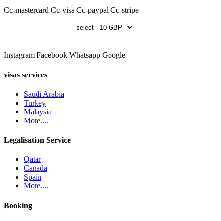
Cc-mastercard
Cc-visa
Cc-paypal
Cc-stripe
Instagram
Facebook
Whatsapp
Google
visas services
Saudi Arabia
Turkey
Malaysia
More....
Legalisation Service
Qatar
Canada
Spain
More....
Booking