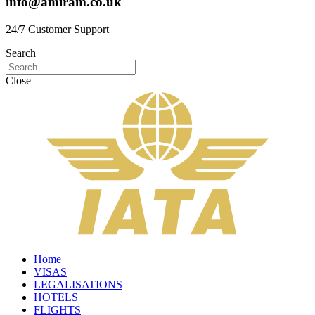
info@amiram.co.uk
24/7 Customer Support
Search
Close
Home
VISAS
LEGALISATIONS
HOTELS
FLIGHTS