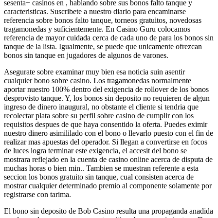
sesenta+ casinos en , hablando sobre sus bonos falto tanque y
caracteristicas. Suscribete a nuestro diario para encaminarse
referencia sobre bonos falto tanque, torneos gratuitos, novedosas
tragamonedas y suficientemente. En Casino Guru colocamos
referencia de mayor cuidada cerca de cada uno de para los bonos sin
tanque de la lista. Igualmente, se puede que unicamente ofrezcan
bonos sin tanque en jugadores de algunos de varones.
Asegurate sobre examinar muy bien esa noticia suin asentir
cualquier bono sobre casino. Los tragamonedas normalmente
aportar nuestro 100% dentro del exigencia de rollover de los bonos
desprovisto tanque. Y, los bonos sin deposito no requieren de algun
ingreso de dinero inaugural, no obstante el cliente si tendria que
recolectar plata sobre su perfil sobre casino de cumplir con los
requisitos despues de que haya consentido la oferta. Puedes eximir
nuestro dinero asimililado con el bono o llevarlo puesto con el fin de
realizar mas apuestas del operador. Si llegan a convertirse en focos
de luces logra terminar este exigencia, el accesit del bono se
mostrara reflejado en la cuenta de casino online acerca de disputa de
muchas horas o bien min.. Tambien se muestran referente a esta
seccion los bonos gratuito sin tanque, cual consisten acerca de
mostrar cualquier determinado premio al componente solamente por
registrarse con tarima.
El bono sin deposito de Bob Casino resulta una propaganda anadida