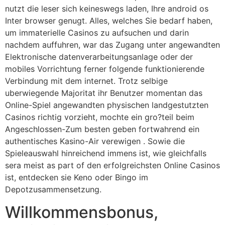
nutzt die leser sich keineswegs laden, Ihre android os
Inter browser genugt. Alles, welches Sie bedarf haben,
um immaterielle Casinos zu aufsuchen und darin
nachdem auffuhren, war das Zugang unter angewandten
Elektronische datenverarbeitungsanlage oder der
mobiles Vorrichtung ferner folgende funktionierende
Verbindung mit dem internet. Trotz selbige
uberwiegende Majoritat ihr Benutzer momentan das
Online-Spiel angewandten physischen landgestutzten
Casinos richtig vorzieht, mochte ein gro?teil beim
Angeschlossen-Zum besten geben fortwahrend ein
authentisches Kasino-Air verewigen . Sowie die
Spieleauswahl hinreichend immens ist, wie gleichfalls
sera meist as part of den erfolgreichsten Online Casinos
ist, entdecken sie Keno oder Bingo im
Depotzusammensetzung.
Willkommensbonus,