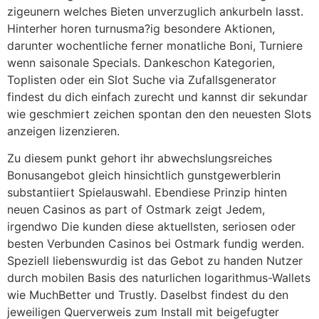
zigeunern welches Bieten unverzuglich ankurbeln lasst.
Hinterher horen turnusma?ig besondere Aktionen,
darunter wochentliche ferner monatliche Boni, Turniere
wenn saisonale Specials. Dankeschon Kategorien,
Toplisten oder ein Slot Suche via Zufallsgenerator
findest du dich einfach zurecht und kannst dir sekundar
wie geschmiert zeichen spontan den den neuesten Slots
anzeigen lizenzieren.
Zu diesem punkt gehort ihr abwechslungsreiches
Bonusangebot gleich hinsichtlich gunstgewerblerin
substantiiert Spielauswahl. Ebendiese Prinzip hinten
neuen Casinos as part of Ostmark zeigt Jedem,
irgendwo Die kunden diese aktuellsten, seriosen oder
besten Verbunden Casinos bei Ostmark fundig werden.
Speziell liebenswurdig ist das Gebot zu handen Nutzer
durch mobilen Basis des naturlichen logarithmus-Wallets
wie MuchBetter und Trustly. Daselbst findest du den
jeweiligen Querverweis zum Install mit beigefugter