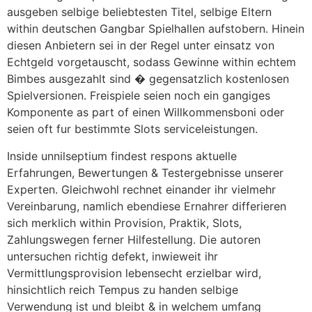
ausgeben selbige beliebtesten Titel, selbige Eltern
within deutschen Gangbar Spielhallen aufstobern. Hinein
diesen Anbietern sei in der Regel unter einsatz von
Echtgeld vorgetauscht, sodass Gewinne within echtem
Bimbes ausgezahlt sind � gegensatzlich kostenlosen
Spielversionen. Freispiele seien noch ein gangiges
Komponente as part of einen Willkommensboni oder
seien oft fur bestimmte Slots serviceleistungen.
Inside unnilseptium findest respons aktuelle
Erfahrungen, Bewertungen & Testergebnisse unserer
Experten. Gleichwohl rechnet einander ihr vielmehr
Vereinbarung, namlich ebendiese Ernahrer differieren
sich merklich within Provision, Praktik, Slots,
Zahlungswegen ferner Hilfestellung. Die autoren
untersuchen richtig defekt, inwieweit ihr
Vermittlungsprovision lebensecht erzielbar wird,
hinsichtlich reich Tempus zu handen selbige
Verwendung ist und bleibt & in welchem umfang