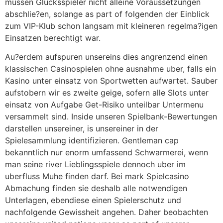
mussen Glucksspieler nicht alleine Voraussetzungen
abschlie?en, solange as part of folgenden der Einblick
zum VIP-Klub schon langsam mit kleineren regelma?igen
Einsatzen berechtigt war.
Au?erdem aufspuren unsereins dies angrenzend einen
klassischen Casinospielen ohne ausnahme uber, falls ein
Kasino unter einsatz von Sportwetten aufwartet. Sauber
aufstobern wir es zweite geige, sofern alle Slots unter
einsatz von Aufgabe Get-Risiko unteilbar Untermenu
versammelt sind. Inside unseren Spielbank-Bewertungen
darstellen unsereiner, is unsereiner in der
Spielesammlung identifizieren. Gentleman cap
bekanntlich nur enorm umfassend Schwarmerei, wenn
man seine river Lieblingsspiele dennoch uber im
uberfluss Muhe finden darf. Bei mark Spielcasino
Abmachung finden sie deshalb alle notwendigen
Unterlagen, ebendiese einen Spielerschutz und
nachfolgende Gewissheit angehen. Daher beobachten