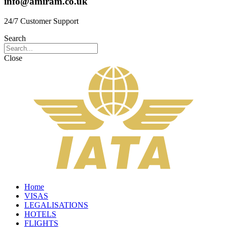
info@amiram.co.uk
24/7 Customer Support
Search
Close
Home
VISAS
LEGALISATIONS
HOTELS
FLIGHTS