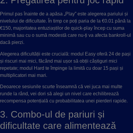
2. Pregătirea pentru joc rapid
Primul pas înainte de a apăsa „Play” este alegerea pariului și
nivelului de dificultate. În timp ce poți paria de la €0.01 până la
€150, majoritatea entuziaștilor de quick‑play încep cu suma
minimă sau cu o sumă modestă care nu-ți va afecta bankroll-ul
dacă pierzi.
Alegerea dificultății este crucială: modul Easy oferă 24 de pași
și riscuri mai mici, făcând mai ușor să obții câștiguri mici
repetate; modul Hard te împinge la limită cu doar 15 pași și
multiplicatori mai mari.
Deoarece sesiunile scurte înseamnă că vei juca mai multe
runde la rând, vei dori să alegi un nivel care echilibrează
recompensa potențială cu probabilitatea unei pierderi rapide.
3. Combo-ul de pariuri și
dificultate care alimentează