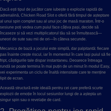
Dacă ești tipul de jucător care iubește o explozie rapidă de
adrenalină, Chicken Road Slot o oferă fără timpul de așteptare
al unui spin complet sau al unui joc de masă maraton. Într-o
sesiune poți vedea cum puiul face câțiva pași, decide să
încaseze și să vezi multiplicatorul tău să se înmulțească—
uneori de sute sau mii de ori—în câteva secunde.
Mecanica de bază a jocului este simplă, dar palpitantă: fiecare
pas înainte crește riscul, iar în momentul în care lași puiul să fie
fript, câștigurile tale dispar instantaneu. Deoarece întreaga
rundă se poate termina în mai puțin de un minut în modul Easy,
vei experimenta un ciclu de înaltă intensitate care te menține
lipit de ecran.
Această structură este ideală pentru cei care preferă scurte
explozii de emoție în locul sesiunilor lungi de a aștepta un
singur spin sau o revelație de card.