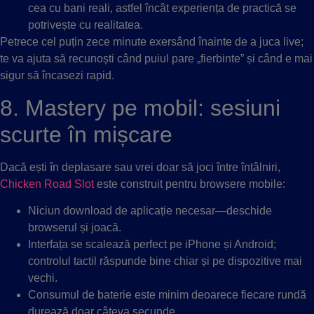
cea cu bani reali, astfel încât experiența de practică se
potrivește cu realitatea.
Petrece cel puțin zece minute exersând înainte de a juca live;
te va ajuta să recunoști când puiul pare „fierbinte” și când e mai
sigur să încasezi rapid.
8. Mastery pe mobil: sesiuni
scurte în mișcare
Dacă ești în deplasare sau vrei doar să joci între întâlniri,
Chicken Road Slot
este construit pentru browsere mobile:
Niciun download de aplicație necesar—deschide
browserul și joacă.
Interfața se scalează perfect pe iPhone și Android;
controlul tactil răspunde bine chiar și pe dispozitive mai
vechi.
Consumul de baterie este minim deoarece fiecare rundă
durează doar câteva secunde.