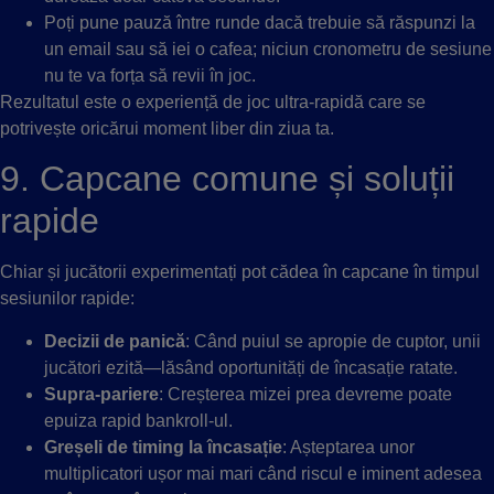
Poți pune pauză între runde dacă trebuie să răspunzi la
un email sau să iei o cafea; niciun cronometru de sesiune
nu te va forța să revii în joc.
Rezultatul este o experiență de joc ultra‑rapidă care se
potrivește oricărui moment liber din ziua ta.
9. Capcane comune și soluții
rapide
Chiar și jucătorii experimentați pot cădea în capcane în timpul
sesiunilor rapide:
Decizii de panică
: Când puiul se apropie de cuptor, unii
jucători ezită—lăsând oportunități de încasație ratate.
Supra‑pariere
: Creșterea mizei prea devreme poate
epuiza rapid bankroll-ul.
Greșeli de timing la încasație
: Așteptarea unor
multiplicatori ușor mai mari când riscul e iminent adesea