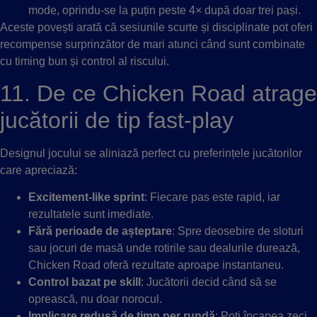
mode, oprindu-se la puțin peste 4× după doar trei pași.
Aceste povești arată că sesiunile scurte și disciplinate pot oferi
recompense surprinzător de mari atunci când sunt combinate
cu timing bun și control al riscului.
11. De ce Chicken Road atrage
jucătorii de tip fast‑play
Designul jocului se aliniază perfect cu preferințele jucătorilor
care apreciază:
Excitement‑like sprint
: Fiecare pas este rapid, iar
rezultatele sunt imediate.
Fără perioade de așteptare
: Spre deosebire de sloturi
sau jocuri de masă unde rotirile sau dealurile durează,
Chicken Road oferă rezultate aproape instantaneu.
Control bazat pe skill
: Jucătorii decid când să se
oprească, nu doar norocul.
Implicare redusă de timp per rundă
: Poți încapea zeci