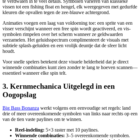
te verdwalen in te veel details. Symbolen variëren van klassieke
vissen tot een fishing float en hengel, elk weergegeven met gedurfde
kleuren die opvallen tegen de zee-blauwe achtergrond.
Animaties voegen een laag van voldoening toe: een sprite van een
visser verschijnt wanneer een free spin wordt geactiveerd, en vis-
symbolen rimpelen over het scherm wanneer ze geldwaarden
verzamelen. Het geluidsspectrum complimenteert de visuals met
subtiele splash-geluiden en een vrolijk deuntje dat de sfeer licht
houdt.
Voor snelle spelers betekent deze visuele helderheid dat je direct
winnende combinaties kunt zien zonder te lang te hoeven scannen—
essentieel wanneer elke spin telt.
3. Kernmechanica Uitgelegd in een
Oogopslag
Big Bass Bonanza
werkt volgens een eenvoudige set regels: land
drie of meer overeenkomende symbolen van links naar rechts op een
van de tien vaste paylines om te winnen.
Reel-indeling:
5×3 raster met 10 paylines.
Winnende combinaties:
3–5 overeenkomende symbolen.