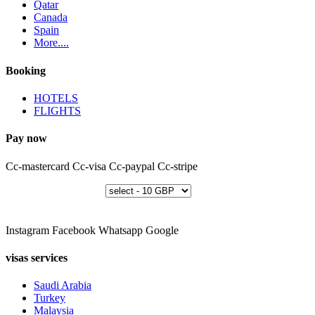
Qatar
Canada
Spain
More....
Booking
HOTELS
FLIGHTS
Pay now
Cc-mastercard
Cc-visa
Cc-paypal
Cc-stripe
Instagram
Facebook
Whatsapp
Google
visas services
Saudi Arabia
Turkey
Malaysia