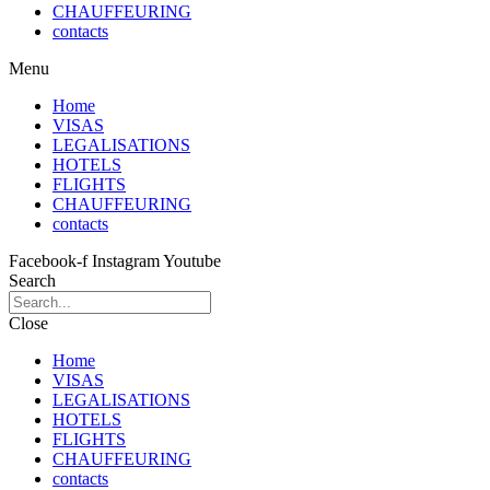
CHAUFFEURING
contacts
Menu
Home
VISAS
LEGALISATIONS
HOTELS
FLIGHTS
CHAUFFEURING
contacts
Facebook-f
Instagram
Youtube
Search
Close
Home
VISAS
LEGALISATIONS
HOTELS
FLIGHTS
CHAUFFEURING
contacts