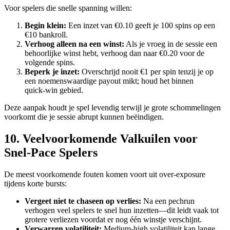
Voor spelers die snelle spanning willen:
Begin klein:
Een inzet van €0.10 geeft je 100 spins op een
€10 bankroll.
Verhoog alleen na een winst:
Als je vroeg in de sessie een
behoorlijke winst hebt, verhoog dan naar €0.20 voor de
volgende spins.
Beperk je inzet:
Overschrijd nooit €1 per spin tenzij je op
een noemenswaardige payout mikt; houd het binnen
quick‑win gebied.
Deze aanpak houdt je spel levendig terwijl je grote schommelingen
voorkomt die je sessie abrupt kunnen beëindigen.
10. Veelvoorkomende Valkuilen voor
Snel‑Pace Spelers
De meest voorkomende fouten komen voort uit over‑exposure
tijdens korte bursts:
Vergeet niet te chaseen op verlies:
Na een pechrun
verhogen veel spelers te snel hun inzetten—dit leidt vaak tot
grotere verliezen voordat er nog één winstje verschijnt.
Verwarren volatiliteit:
Medium‑high volatiliteit kan lange