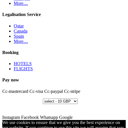
More....
Legalisation Service
Qatar
Canada
Spain
More....
Booking
HOTELS
FLIGHTS
Pay now
Cc-mastercard
Cc-visa
Cc-paypal
Cc-stripe
Instagram
Facebook
Whatsapp
Google
We use cookies to ensure that we give you the best experience on
our website. If you continue to use this site we will assume that you