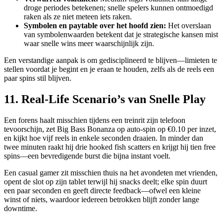
droge periodes betekenen; snelle spelers kunnen ontmoedigd
raken als ze niet meteen iets raken.
Symbolen en paytable over het hoofd zien:
Het overslaan
van symbolenwaarden betekent dat je strategische kansen mist
waar snelle wins meer waarschijnlijk zijn.
Een verstandige aanpak is om gedisciplineerd te blijven—limieten te
stellen voordat je begint en je eraan te houden, zelfs als de reels een
paar spins stil blijven.
11. Real‑Life Scenario’s van Snelle Play
Een forens haalt misschien tijdens een treinrit zijn telefoon
tevoorschijn, zet Big Bass Bonanza op auto‑spin op €0.10 per inzet,
en kijkt hoe vijf reels in enkele seconden draaien. In minder dan
twee minuten raakt hij drie hooked fish scatters en krijgt hij tien free
spins—een bevredigende burst die bijna instant voelt.
Een casual gamer zit misschien thuis na het avondeten met vrienden,
opent de slot op zijn tablet terwijl hij snacks deelt; elke spin duurt
een paar seconden en geeft directe feedback—ofwel een kleine
winst of niets, waardoor iedereen betrokken blijft zonder lange
downtime.