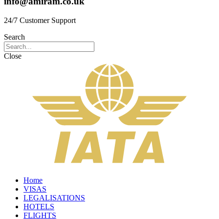
info@amiram.co.uk
24/7 Customer Support
Search
Close
Home
VISAS
LEGALISATIONS
HOTELS
FLIGHTS