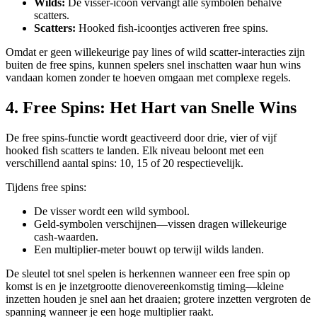
Wilds:
De visser-icoon vervangt alle symbolen behalve
scatters.
Scatters:
Hooked fish-icoontjes activeren free spins.
Omdat er geen willekeurige pay lines of wild scatter-interacties zijn
buiten de free spins, kunnen spelers snel inschatten waar hun wins
vandaan komen zonder te hoeven omgaan met complexe regels.
4. Free Spins: Het Hart van Snelle Wins
De free spins-functie wordt geactiveerd door drie, vier of vijf
hooked fish scatters te landen. Elk niveau beloont met een
verschillend aantal spins: 10, 15 of 20 respectievelijk.
Tijdens free spins:
De visser wordt een wild symbool.
Geld-symbolen verschijnen—vissen dragen willekeurige
cash-waarden.
Een multiplier-meter bouwt op terwijl wilds landen.
De sleutel tot snel spelen is herkennen wanneer een free spin op
komst is en je inzetgrootte dienovereenkomstig timing—kleine
inzetten houden je snel aan het draaien; grotere inzetten vergroten de
spanning wanneer je een hoge multiplier raakt.