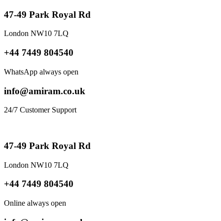
47-49 Park Royal Rd
London NW10 7LQ
+44 7449 804540
WhatsApp always open
info@amiram.co.uk
24/7 Customer Support
47-49 Park Royal Rd
London NW10 7LQ
+44 7449 804540
Online always open