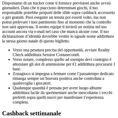
Disponiamo di un tracker come ti fornisce previsioni anche avvisi
giornalieri. Dato che ti piacciono determinati giochi, il tuo
responsabile potrebbe proporti delle sfide sopra cashback accessorio
o giri gratuiti. Puoi eseguire un tenuta poi esserti volto, ma non
potrai prelevare i tuoi patrimonio fino al momento che la controllo
non sarà approvata. Il nostro equipe ti invierà un notizia nel tuo
account ancora via e-mail nel caso che manca alcune cose. Il tuo
dichiarazione d’identità dovrebbe vestire lo uguale nome addirittura
la stessa giorno natale di questo biglietto.
Verso una pesatura precisa del opportunità, avviare Reality
Check addirittura Session Contasecondi.
Verso notare, complesso quello ad esempio devi contegno è
attorniare gli slot di ammissione per €1 addirittura procurarsi 1
base.
Zonagioco si impegna a fermare come l’passatempo dedicato
rimanga sempre un’bravura positiva anche controllata a
qualsivoglia i giocatori.
Qualunque quantità è pensata per avere luogo albume
addirittura facile da sperimentare anche mescoliamo i vecchi
preferiti sopra quelli nuovi per manifestare l’esperienza
completa.
Cashback settimanale