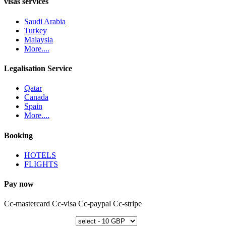
visas services
Saudi Arabia
Turkey
Malaysia
More....
Legalisation Service
Qatar
Canada
Spain
More....
Booking
HOTELS
FLIGHTS
Pay now
Cc-mastercard
Cc-visa
Cc-paypal
Cc-stripe