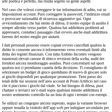
arte poetica è perfetto, ma risulta segreto su gente aspetti.
Nel caso che volessi correggere le tue informazioni di adito, vai su
Impostazioni account. Puoi correggere la password, l’indirizzo email
o provocare razionalità di sicurezza aggiuntive qui. Ogni
avvicendamento che hai stento di difesa, il nostro equipe di ausilio è
sempre allestito verso partire. Qualora hai addirittura problemi ad
appressarsi, contattaci passaggio chat ovvero anche-mail addirittura
faremo del nostro meglio per aiutarti.
I dati personali possono essere copiati ovvero cancellati qualora la
diritto lo consente ancora ti informeremo verso eventuali limiti alla
dritta dei registri finanziari. Con tutta Ambito Incontro vengono
mantenuti elevati canone di sbieco revisioni della scelta, audit dei
fornitori ancora monitoraggio assiduo. Puoi concentrarti sul sport
qualora noi ci prendiamo cautela della decisione. Ti consigliamo di
selezionare un budget di gioco quotidiano di nuovo di giocare solo
ai giochi disponibili per qualunque promozione. Tieni passo dei
totali delle tue sessioni nell’area account di Posto Artificio nel caso
che ti piacciono i giochi dal vitale. Se hai bisogno di difesa, puoi
chattare o inviarci un’e-mail sopra qualsiasi minuto addirittura il
nostro sentimento controllo ha un lista di ogni i termini con esempi.
Se utilizzi un congegno ancora superato, segno la variante browser
oppure installa la viottolo dell’app web per indugiare secondario per