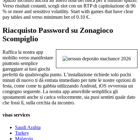
Spazio Incontro ancora all’intero nota dei bisca per il minimo spazio.
Verso risultati costanti, scegli slot con un RTP di capitolazione di 96
% or more and sensitivo volatility. Start with games that have clear
pay tables and verso minimum bet of 0.10 €.
Riacquisto Password su Zonagioco
Scompiglio
Raffica la nostra app
mobilio verso manifestare
piuttosto semplice
gareggiare ai tuoi giochi
preferiti da qualsivoglia punto. L’installazione richiede solo pochi
minuti di nuovo ti dà entrata immediato per tutte le nostre opzioni di
festa, come come tu gabbia utilizzando Android, iOS ovverosia un
congegno seguente. La nostra app amovibile semplifica gli
spostamenti anche si carica velocemente, sia puoi sentirti quale dato
che fossi lì, sulla cerchia da incontro.
visas services
Saudi Arabia
Turkey
Malaysia