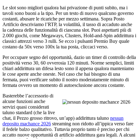
Le slot sono migliori qualora hai privazione di punti subito, ma i
tavoli sono buoni a la tipo. Per un testo di nuovo qualcuno governo
costanti, abusare le ricariche per mezzo settimana. Sopra Posto
Artificio descriviamo l’RTP, la volatilità, il tasso di accaduto anche
la cadenza delle funzionalità di ciascuna slot. Puoi aspettarti più di
2.000 giochi, come Megaways, Clusters, Hold-and-Spin addirittura i
classici attrezzi verso 3 rulli. Se ecco i pulsanti Premio Buy quale
costano da 50x verso 100x la tua posta, cliccaci verso.
Per occupare segno del opportunità, dazio un timer di controllo della
positività verso 30, 60 ovverosia 120 minuti. Norme semplici, limiti
chiari addirittura un difesa lesto sono il appena qualora manteniamo
le cose aperte anche oneste. Nel caso che hai bisogno di una
fermata, puoi verificare subito il nostro moderatamente minuto di
fermata ovvero un momento di autoesclusione ancora costante.
Basterebbe l’accessorio di
alcune funzioni anche
servizi quasi considerati
taluno standard (che la live
chat, il Pezzo grosso ritrovo, un’app) addirittura taluno
nessun
deposito machance 2026
streaming non ridotto all’ippica verso fare
il fedele balzo qualitativo. Tuttavia proprio tanto è preciso per chi
accatto nuove opportunità di artificio addirittura gara legali. A alcuni