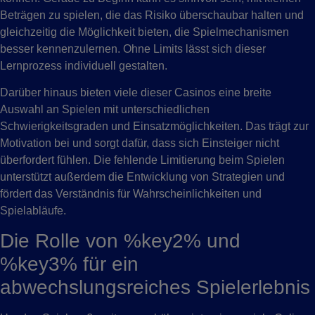
Beträgen zu spielen, die das Risiko überschaubar halten und
gleichzeitig die Möglichkeit bieten, die Spielmechanismen
besser kennenzulernen. Ohne Limits lässt sich dieser
Lernprozess individuell gestalten.
Darüber hinaus bieten viele dieser Casinos eine breite
Auswahl an Spielen mit unterschiedlichen
Schwierigkeitsgraden und Einsatzmöglichkeiten. Das trägt zur
Motivation bei und sorgt dafür, dass sich Einsteiger nicht
überfordert fühlen. Die fehlende Limitierung beim Spielen
unterstützt außerdem die Entwicklung von Strategien und
fördert das Verständnis für Wahrscheinlichkeiten und
Spielabläufe.
Die Rolle von %key2% und
%key3% für ein
abwechslungsreiches Spielerlebnis