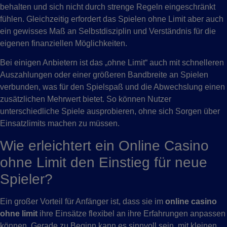
behalten und sich nicht durch strenge Regeln eingeschränkt
fühlen. Gleichzeitig erfordert das Spielen ohne Limit aber auch
ein gewisses Maß an Selbstdisziplin und Verständnis für die
eigenen finanziellen Möglichkeiten.
Bei einigen Anbietern ist das „ohne Limit“ auch mit schnelleren
Auszahlungen oder einer größeren Bandbreite an Spielen
verbunden, was für den Spielspaß und die Abwechslung einen
zusätzlichen Mehrwert bietet. So können Nutzer
unterschiedliche Spiele ausprobieren, ohne sich Sorgen über
Einsatzlimits machen zu müssen.
Wie erleichtert ein Online Casino
ohne Limit den Einstieg für neue
Spieler?
Ein großer Vorteil für Anfänger ist, dass sie im
online casino
ohne limit
ihre Einsätze flexibel an ihre Erfahrungen anpassen
können. Gerade zu Beginn kann es sinnvoll sein, mit kleinen