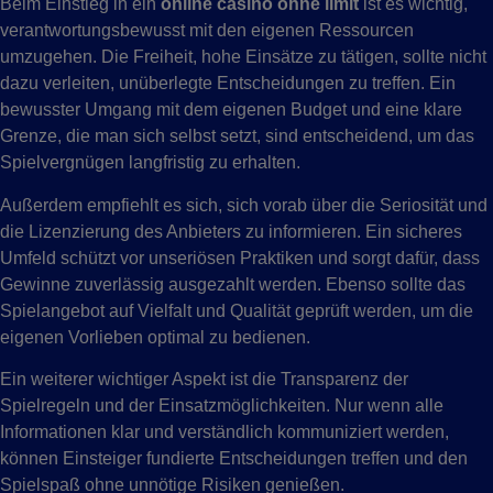
Beim Einstieg in ein
online casino ohne limit
ist es wichtig,
verantwortungsbewusst mit den eigenen Ressourcen
umzugehen. Die Freiheit, hohe Einsätze zu tätigen, sollte nicht
dazu verleiten, unüberlegte Entscheidungen zu treffen. Ein
bewusster Umgang mit dem eigenen Budget und eine klare
Grenze, die man sich selbst setzt, sind entscheidend, um das
Spielvergnügen langfristig zu erhalten.
Außerdem empfiehlt es sich, sich vorab über die Seriosität und
die Lizenzierung des Anbieters zu informieren. Ein sicheres
Umfeld schützt vor unseriösen Praktiken und sorgt dafür, dass
Gewinne zuverlässig ausgezahlt werden. Ebenso sollte das
Spielangebot auf Vielfalt und Qualität geprüft werden, um die
eigenen Vorlieben optimal zu bedienen.
Ein weiterer wichtiger Aspekt ist die Transparenz der
Spielregeln und der Einsatzmöglichkeiten. Nur wenn alle
Informationen klar und verständlich kommuniziert werden,
können Einsteiger fundierte Entscheidungen treffen und den
Spielspaß ohne unnötige Risiken genießen.