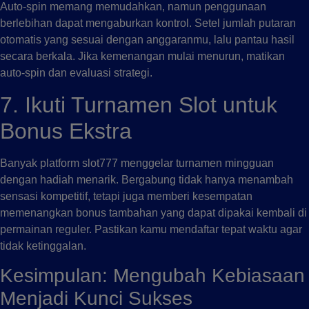
Auto-spin memang memudahkan, namun penggunaan
berlebihan dapat mengaburkan kontrol. Setel jumlah putaran
otomatis yang sesuai dengan anggaranmu, lalu pantau hasil
secara berkala. Jika kemenangan mulai menurun, matikan
auto-spin dan evaluasi strategi.
7. Ikuti Turnamen Slot untuk
Bonus Ekstra
Banyak platform slot777 menggelar turnamen mingguan
dengan hadiah menarik. Bergabung tidak hanya menambah
sensasi kompetitif, tetapi juga memberi kesempatan
memenangkan bonus tambahan yang dapat dipakai kembali di
permainan reguler. Pastikan kamu mendaftar tepat waktu agar
tidak ketinggalan.
Kesimpulan: Mengubah Kebiasaan
Menjadi Kunci Sukses