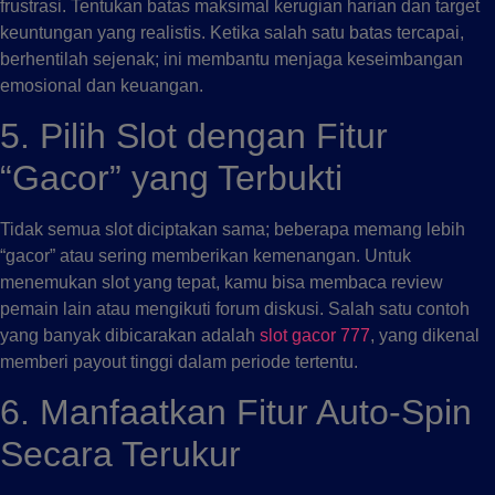
frustrasi. Tentukan batas maksimal kerugian harian dan target
keuntungan yang realistis. Ketika salah satu batas tercapai,
berhentilah sejenak; ini membantu menjaga keseimbangan
emosional dan keuangan.
5. Pilih Slot dengan Fitur
“Gacor” yang Terbukti
Tidak semua slot diciptakan sama; beberapa memang lebih
“gacor” atau sering memberikan kemenangan. Untuk
menemukan slot yang tepat, kamu bisa membaca review
pemain lain atau mengikuti forum diskusi. Salah satu contoh
yang banyak dibicarakan adalah
slot gacor 777
, yang dikenal
memberi payout tinggi dalam periode tertentu.
6. Manfaatkan Fitur Auto-Spin
Secara Terukur