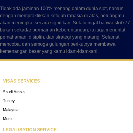
Tidak ada jaminan 100% menang dalam dunia slot, namun
dengan mempraktikkan ketujuh rahasia di atas, peluangmu
akan meningkat secara signifikan. Selalu ingat bahwa slot777
bukan sekadar permainan keberuntungan; ia juga menuntut
pemahaman, disiplin, dan strategi yang matang. Selamat
mencoba, dan semoga gulungan berikutnya membawa
kemenangan besar yang kamu idam‑idamkan!
VISAS SERVICES
Saudi Arabia
Turkey
Malaysia
More....
LEGALISATION SERVICE