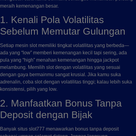
meraih kemenangan besar.
1. Kenali Pola Volatilitas
Sebelum Memutar Gulungan
Setiap mesin slot memiliki tingkat volatilitas yang berbeda—
ada yang “low” memberi kemenangan kecil tapi sering, ada
pula yang “high” menahan kemenangan hingga jackpot
melambung. Memilih slot dengan volatilitas yang sesuai
dengan gaya bermainmu sangat krusial. Jika kamu suka
adrenalin, coba slot dengan volatilitas tinggi; kalau lebih suka
konsistensi, pilih yang low.
2. Manfaatkan Bonus Tanpa
Deposit dengan Bijak
Banyak situs slot777 menawarkan bonus tanpa deposit