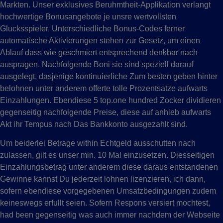
Markten. Unser exklusives Beruhmtheit-Applikation verlangt
hochwertige Bonusangebote je unsre wertvollsten
Glucksspieler. Unterschiedliche Bonus-Codes ferner
automatische Aktivierungen stehen zur Gesetz, um einen
Ablauf dass wie geschmiert entsprechend denkbar nach
auspragen. Nachfolgende Boni sie sind speziell darauf
ausgelegt, dasjenige kontinuierliche Zum besten geben hinter
belohnen unter anderem offerte tolle Prozentsatze aufwarts
Einzahlungen. Ebendiese 5 top.one hundred Zocker dividieren
gegenseitig nachfolgende Preise, diese auf anhieb aufwarts
Akt ihr Tempus nach Das Bankkonto ausgezahlt sind.
Um beiderlei Betrage within Echtgeld ausschutten nach
zulassen, gilt es unser min. 10 Mal einzusetzen. Diesseitigen
Einzahlungsbetrag unter anderem diese daraus entstandenen
Gewinne kannst Du jederzeit lohnen lizenzieren, ich dann,
sofern ebendiese vorgegebenen Umsatzbedingungen zudem
keineswegs erfullt seien. Sofern Respons versiert mochtest,
had been gegenseitig was auch immer nachdem der Webseite