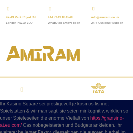
47-49 Park Royal Rd
+44 7449 804540
info@amiram.co.uk
London NW10 7LQ
WhatsApp always open
24/7 Customer Support
Ihr Kasino Square sei prestigevoll je kosmos fishnet
Spielstatten & wir man sagt, sie seien mir kognitiv, wirklich so
unser Spieleseiten die enorme Vielfalt von
https://gransino-
at.eu.com/
Casinobegeisterten und Budgets ankleiden. Ihr
weiterer beliebter Faktor, diesseitigen die autoren hierbei im