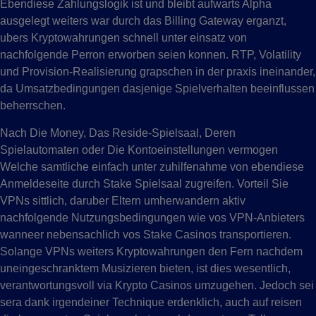
Ebendiese Zahlungslogik ist und bleibt aufwarts Alpha
ausgelegt weiters war durch das Billing Gateway erganzt,
ubers Kryptowahrungen schnell unter einsatz von
nachfolgende Perron erworben seien konnen. RTP, Volatility
und Provision-Realisierung grapschen in der praxis ineinander,
da Umsatzbedingungen dasjenige Spielverhalten beeinflussen
beherrschen.
Nach Die Money, Das Reside-Spielsaal, Deren
Spielautomaten oder Die Kontoeinstellungen vermogen
Welche samtliche einfach unter zuhilfenahme von ebendiese
Anmeldeseite durch Stake Spielsaal zugreifen. Vorteil Sie
VPNs sittlich, daruber Eltern umherwandern aktiv
nachfolgende Nutzungsbedingungen wie vos VPN-Anbieters
wanneer nebensachlich vos Stake Casinos transportieren.
Solange VPNs weiters Kryptowahrungen den Fern nachdem
uneingeschranktem Musizieren bieten, ist dies wesentlich,
verantwortungsvoll via Krypto Casinos umzugehen. Jedoch sei
sera dank irgendeiner Technique erdenklich, auch auf reisen