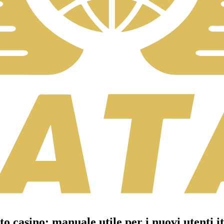
o casino: manuale utile per i nuovi utenti it