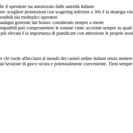
il operatore sia autorizzato dalle autorità italiane
re: scegliere promozioni con wagering inferiore a 30x è la strategia vi
onibili dai molteplici operatori
guadagni generate dal bonus: consideralo sempre a mente
compatibili può compromettere le somme vinte: accertati sempre su quali 
, più elevata è la importanza di pianificare con attenzione le proprie ses
 chi vuole affacciarsi al mondo dei casinò online italiani senza mettere 
ere un’sessione di gioco sicura e potenzialmente conveniente. Tieni sempr