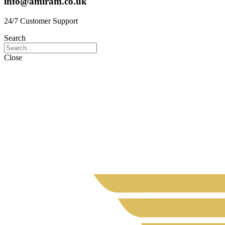
info@amiram.co.uk
24/7 Customer Support
Search
Close