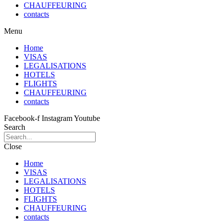
CHAUFFEURING
contacts
Menu
Home
VISAS
LEGALISATIONS
HOTELS
FLIGHTS
CHAUFFEURING
contacts
Facebook-f
Instagram
Youtube
Search
Close
Home
VISAS
LEGALISATIONS
HOTELS
FLIGHTS
CHAUFFEURING
contacts