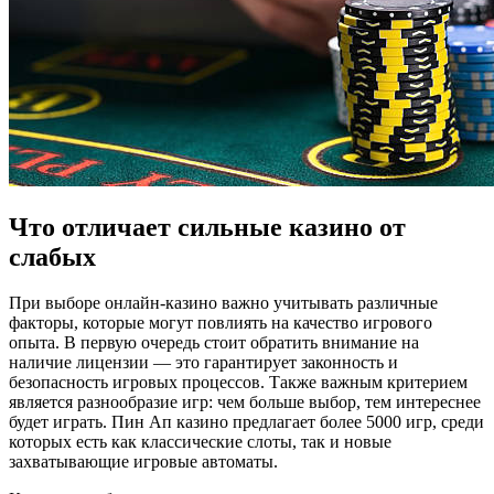
Что отличает сильные казино от
слабых
При выборе онлайн-казино важно учитывать различные
факторы, которые могут повлиять на качество игрового
опыта. В первую очередь стоит обратить внимание на
наличие лицензии — это гарантирует законность и
безопасность игровых процессов. Также важным критерием
является разнообразие игр: чем больше выбор, тем интереснее
будет играть. Пин Ап казино предлагает более 5000 игр, среди
которых есть как классические слоты, так и новые
захватывающие игровые автоматы.