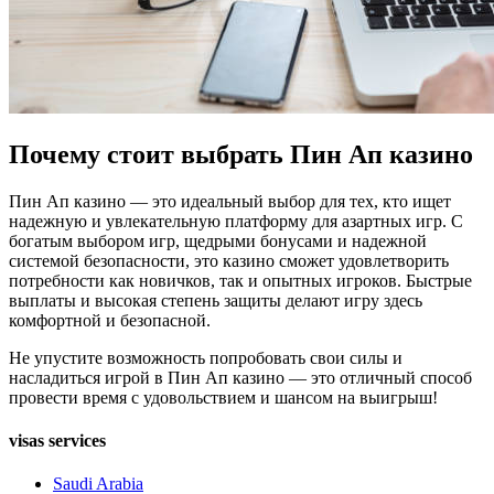
Почему стоит выбрать Пин Ап казино
Пин Ап казино — это идеальный выбор для тех, кто ищет
надежную и увлекательную платформу для азартных игр. С
богатым выбором игр, щедрыми бонусами и надежной
системой безопасности, это казино сможет удовлетворить
потребности как новичков, так и опытных игроков. Быстрые
выплаты и высокая степень защиты делают игру здесь
комфортной и безопасной.
Не упустите возможность попробовать свои силы и
насладиться игрой в Пин Ап казино — это отличный способ
провести время с удовольствием и шансом на выигрыш!
visas services
Saudi Arabia