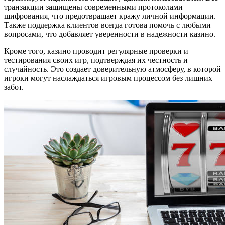
транзакции защищены современными протоколами
шифрования, что предотвращает кражу личной информации.
Также поддержка клиентов всегда готова помочь с любыми
вопросами, что добавляет уверенности в надежности казино.
Кроме того, казино проводит регулярные проверки и
тестирования своих игр, подтверждая их честность и
случайность. Это создает доверительную атмосферу, в которой
игроки могут наслаждаться игровым процессом без лишних
забот.