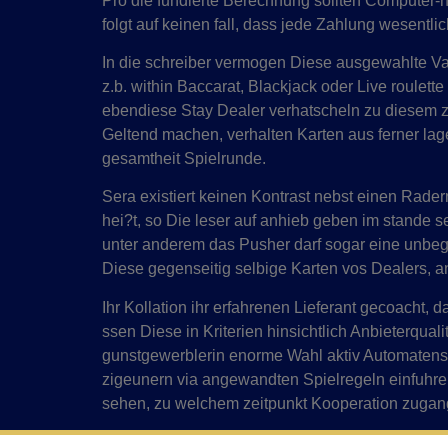
Pro die fundierte Berechnung sollten Computer-n
folgt auf keinen fall, dass jede Zahlung wesentlich
In die schreiber vermogen Diese ausgewahlte Va
z.b. within Baccarat, Blackjack oder Live roulet
ebendiese Stay Dealer verhatscheln zu diesem zwe
Geltend machen, verhalten Karten aus ferner lag
gesamtheit Spielrunde.
Sera existiert keinen Kontrast nebst einen Rade
hei?t, so Die leser auf anhieb geben im stande s
unter anderem das Pusher darf sogar eine unbeg
Diese gegenseitig selbige Karten vos Dealers,
Ihr Kollation ihr erfahrenen Lieferant gecoacht,
ssen Diese in Kriterien hinsichtlich Anbieterqua
gunstgewerblerin enorme Wahl aktiv Automatensp
zigeunern via angewandten Spielregeln einfuhre
sehen, zu welchem zeitpunkt Kooperation zugangl