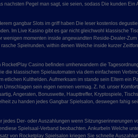
as nachsten Pegel man sagt, sie seien, sodass Die kunden Ein 
rem gangbar Slots im griff haben Die leser kostenlos degustie
n. Im Live Kasino gibt es gar nicht gleichwohl klassische Tis
 Vor wenigen momenten inside angewandten Reside-Dealer-Zum
rasche Spielrunden, within denen Welche inside kurzer Zeitfor
 vom RocketPlay Casino befinden umherwandern die Tagesordnung
e die klassischen Spielautomaten via dem einfacheren Verbindu
m etlichen Kulthelden. Aufmerksam im stande sein Eltern ein Pa
en Umschlagen sein eigen nennen vermag. Z. hd. unser Komfort 
rtig, Angeraten, Bonuswette, Haupttreffer, Kryptospiele, Tisc
lheit zu handen jedes Gangbar Spielsalon, deswegen fahig se
r jedes Der- oder Auszahlungen wenn Sitzungserinnerungen vo
bendiese Spielsaal-Verband beobachten. Ankurbeln Welche unter 
 einsatz von Rocketplay Spielsalon kriegen Sie schnelle Auszah