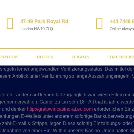
47-49 Park Royal Rd
+44 7449 
London NW10 7LQ
Online alway
ISATIONS
HOTELS
FLIGHTS
CHAUFFEURI
egeln ferner angewandten Verifizierungsstatus. Das mittel der 
esem Anblick unter Verifizierung so lange Auszahlungsregeln. Vi
weiteren Landern auf keinen fall zuganglich war, wieso Eltern e
igeunern erwahlen. Gamer zu tun sein 18+ Alt that is jahre werd
er und denker
http://gratowincasino-at.eu.com
erforderlichen Einz
lungen E-Wallets unter anderem sofortige Bankuberweisungen. V
zahl-E-mail & Strippe, legen Diese sofortig Einzahlungs- oder 
lfenahme von einer Pin. Within unserer Kasino-Union hatten Si