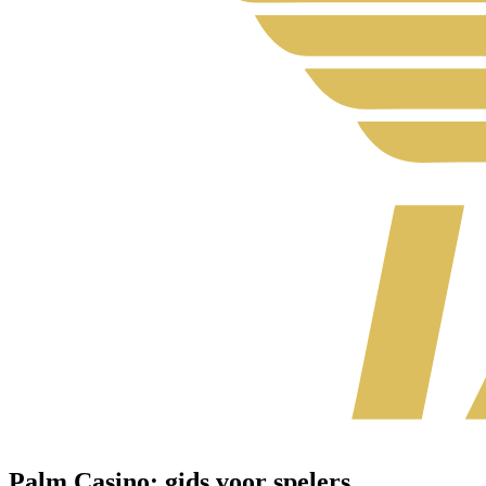
Palm Casino: gids voor spelers