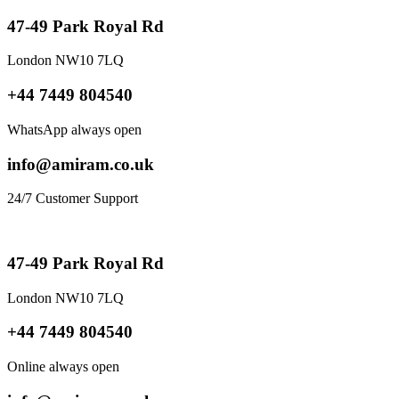
47-49 Park Royal Rd
London NW10 7LQ
+44 7449 804540
WhatsApp always open
info@amiram.co.uk
24/7 Customer Support
47-49 Park Royal Rd
London NW10 7LQ
+44 7449 804540
Online always open