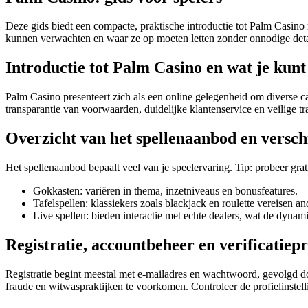
Deze gids biedt een compacte, praktische introductie tot Palm Casino m
kunnen verwachten en waar ze op moeten letten zonder onnodige deta
Introductie tot Palm Casino en wat je kun
Palm Casino presenteert zich als een online gelegenheid om diverse ca
transparantie van voorwaarden, duidelijke klantenservice en veilige tr
Overzicht van het spellenaanbod en verschi
Het spellenaanbod bepaalt veel van je speelervaring. Tip: probeer grati
Gokkasten: variëren in thema, inzetniveaus en bonusfeatures.
Tafelspellen: klassiekers zoals blackjack en roulette vereisen an
Live spellen: bieden interactie met echte dealers, wat de dynam
Registratie, accountbeheer en verificatiep
Registratie begint meestal met e-mailadres en wachtwoord, gevolgd doo
fraude en witwaspraktijken te voorkomen. Controleer de profielinstell