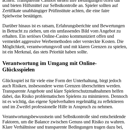
achten. Transparente Casinos stellen ihre Bedingungen offen dar
und bieten Hilfsmittel zur Selbstkontrolle an. Spieler sollten auf
Zertifikate unabhängiger Prüfinstitute achten, die eine faire
Spielweise bestätigen.
Darüber hinaus ist es ratsam, Erfahrungsberichte und Bewertungen
in Betracht zu ziehen, um ein umfassendes Bild vom Angebot zu
erhalten. Ein seriöses Online-Casino kommuniziert offen und
vermeidet aggressive Werbemethoden oder versteckte Kosten. Die
Möglichkeit, verantwortungsvoll und mit klaren Grenzen zu spielen,
ist ein Merkmal, das stets Priorität haben sollte.
Verantwortung im Umgang mit Online-
Glücksspielen
Glücksspiel ist für viele eine Form der Unterhaltung, birgt jedoch
auch Risiken, insbesondere wenn Grenzen überschritten werden.
Transparente Angebote und klare Spielerschutzmaßnahmen helfen
dabei, das Risiko problematischen Spielens zu minimieren. Dennoch
ist es wichtig, das eigene Spielverhalten regelmäßig zu reflektieren
und im Zweifel professionelle Hilfe in Anspruch zu nehmen.
Verantwortungsbewusstsein und Selbstkontrolle sind entscheidende
Faktoren, um die Balance zwischen Genuss und Risiko zu wahren.
Klare Verhältnisse und transparente Bedingungen tragen dazu bei,