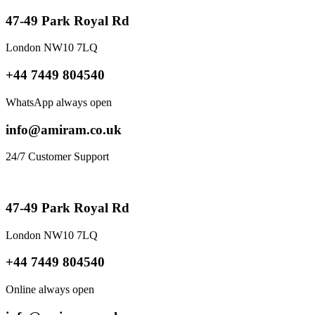
47-49 Park Royal Rd
London NW10 7LQ
+44 7449 804540
WhatsApp always open
info@amiram.co.uk
24/7 Customer Support
47-49 Park Royal Rd
London NW10 7LQ
+44 7449 804540
Online always open