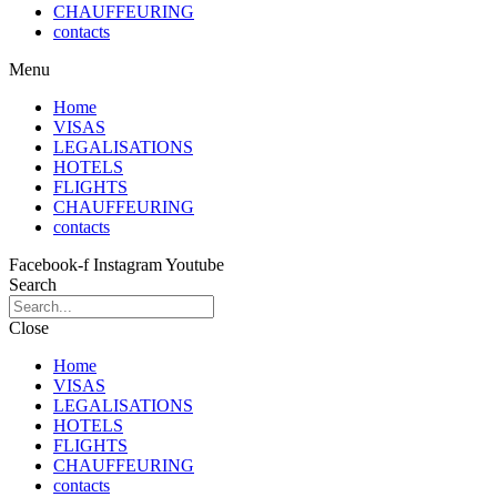
CHAUFFEURING
contacts
Menu
Home
VISAS
LEGALISATIONS
HOTELS
FLIGHTS
CHAUFFEURING
contacts
Facebook-f
Instagram
Youtube
Search
Close
Home
VISAS
LEGALISATIONS
HOTELS
FLIGHTS
CHAUFFEURING
contacts