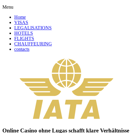
Menu
Home
VISAS
LEGALISATIONS
HOTELS
FLIGHTS
CHAUFFEURING
contacts
Online Casino ohne Lugas schafft klare Verhältnisse