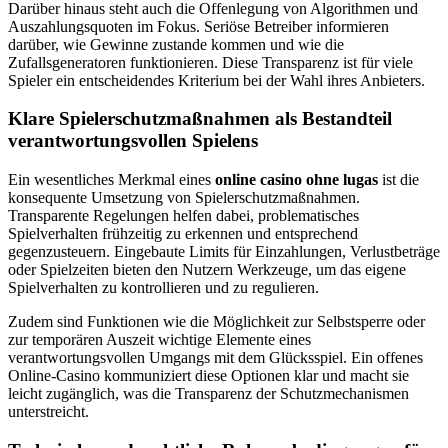
Darüber hinaus steht auch die Offenlegung von Algorithmen und
Auszahlungsquoten im Fokus. Seriöse Betreiber informieren
darüber, wie Gewinne zustande kommen und wie die
Zufallsgeneratoren funktionieren. Diese Transparenz ist für viele
Spieler ein entscheidendes Kriterium bei der Wahl ihres Anbieters.
Klare Spielerschutzmaßnahmen als Bestandteil
verantwortungsvollen Spielens
Ein wesentliches Merkmal eines
online casino ohne lugas
ist die
konsequente Umsetzung von Spielerschutzmaßnahmen.
Transparente Regelungen helfen dabei, problematisches
Spielverhalten frühzeitig zu erkennen und entsprechend
gegenzusteuern. Eingebaute Limits für Einzahlungen, Verlustbeträge
oder Spielzeiten bieten den Nutzern Werkzeuge, um das eigene
Spielverhalten zu kontrollieren und zu regulieren.
Zudem sind Funktionen wie die Möglichkeit zur Selbstsperre oder
zur temporären Auszeit wichtige Elemente eines
verantwortungsvollen Umgangs mit dem Glücksspiel. Ein offenes
Online-Casino kommuniziert diese Optionen klar und macht sie
leicht zugänglich, was die Transparenz der Schutzmechanismen
unterstreicht.