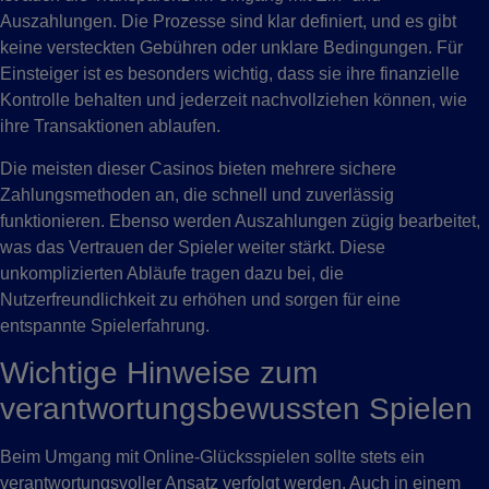
Auszahlungen. Die Prozesse sind klar definiert, und es gibt
keine versteckten Gebühren oder unklare Bedingungen. Für
Einsteiger ist es besonders wichtig, dass sie ihre finanzielle
Kontrolle behalten und jederzeit nachvollziehen können, wie
ihre Transaktionen ablaufen.
Die meisten dieser Casinos bieten mehrere sichere
Zahlungsmethoden an, die schnell und zuverlässig
funktionieren. Ebenso werden Auszahlungen zügig bearbeitet,
was das Vertrauen der Spieler weiter stärkt. Diese
unkomplizierten Abläufe tragen dazu bei, die
Nutzerfreundlichkeit zu erhöhen und sorgen für eine
entspannte Spielerfahrung.
Wichtige Hinweise zum
verantwortungsbewussten Spielen
Beim Umgang mit Online-Glücksspielen sollte stets ein
verantwortungsvoller Ansatz verfolgt werden. Auch in einem