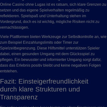
Online Casino ohne Lugas ist es ratsam, sich klare Grenzen zu
setzen und das eigene Spielverhalten regelmäßig zu
reflektieren. Spielspaß und Unterhaltung stehen im
Vordergrund, doch es ist wichtig, mögliche Risiken nicht zu
vernachlässigen.
Viele Plattformen bieten Werkzeuge zur Selbstkontrolle an, wie
zum Beispiel Einzahlungslimits oder Timer zur
Spielzeitbegrenzung. Diese Hilfsmittel unterstützen Spieler
dabei, einen gesunden Umgang mit dem Glücksspiel zu
pflegen. Ein bewusster und informierter Umgang sorgt dafür,
dass das Erlebnis positiv bleibt und keine negativen Folgen
entstehen.
Fazit: Einsteigerfreundlichkeit
durch klare Strukturen und
Transparenz