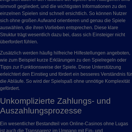
sinnvoll gegliedert, und die wichtigsten Informationen zu den
einzelnen Spielen sind schnell ersichtlich. So können Nutzer
sich ohne großen Aufwand orientieren und genau die Spiele
auswählen, die ihren Vorlieben entsprechen. Diese klare
Struktur trägt wesentlich dazu bei, dass sich Einsteiger nicht
überfordert fühlen.
Zusätzlich werden häufig hilfreiche Hilfestellungen angeboten,
wie zum Beispiel kurze Erklärungen zu den Spielregeln oder
Tipps zur Funktionsweise der Spiele. Diese Unterstützung
erleichtert den Einstieg und fördert ein besseres Verständnis für
die Abläufe. So wird der Spielspaß ohne unnötige Komplexität
gefördert.
Unkomplizierte Zahlungs- und
Auszahlungsprozesse
Ein wesentlicher Bestandteil von Online-Casinos ohne Lugas
ist auch die Transparenz im Umgang mit Ein- und