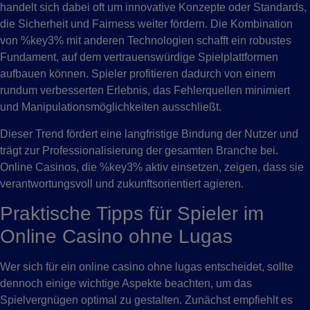
handelt sich dabei oft um innovative Konzepte oder Standards,
die Sicherheit und Fairness weiter fördern. Die Kombination
von %key3% mit anderen Technologien schafft ein robustes
Fundament, auf dem vertrauenswürdige Spielplattformen
aufbauen können. Spieler profitieren dadurch von einem
rundum verbesserten Erlebnis, das Fehlerquellen minimiert
und Manipulationsmöglichkeiten ausschließt.
Dieser Trend fördert eine langfristige Bindung der Nutzer und
trägt zur Professionalisierung der gesamten Branche bei.
Online Casinos, die %key3% aktiv einsetzen, zeigen, dass sie
verantwortungsvoll und zukunftsorientiert agieren.
Praktische Tipps für Spieler im
Online Casino ohne Lugas
Wer sich für ein online casino ohne lugas entscheidet, sollte
dennoch einige wichtige Aspekte beachten, um das
Spielvergnügen optimal zu gestalten. Zunächst empfiehlt es