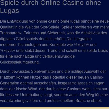
Spiele durch Online Casino ohne
Lugas
Die Entwicklung von online casino ohne lugas bringt eine neue
Qualität in die Welt der Slot-Spiele. Spieler profitieren von mehr
Transparenz, Fairness und Sicherheit, was die Attraktivität des
digitalen Glücksspiels deutlich erhöht. Die Integration
moderner Technologien und Konzepte wie %key2% und
%key3% unterstützt diesen Trend und schafft eine solide Basis
für eine nachhaltige und vertrauenswürdige
Glücksspielumgebung.
Durch bewusstes Spielverhalten und die richtige Auswahl der
Plattform können Nutzer das Potential dieser neuen Casino-
Generation optimal ausschöpfen. Insgesamt lässt sich sagen,
dass der frische Wind, der durch diese Casinos weht, nicht nur
für bessere Unterhaltung sorgt, sondern auch den Weg für eine
verantwortungsvollere und professionellere Branche ebnet.