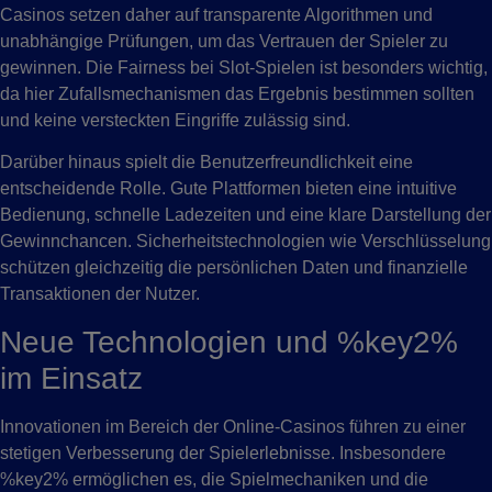
Casinos setzen daher auf transparente Algorithmen und
unabhängige Prüfungen, um das Vertrauen der Spieler zu
gewinnen. Die Fairness bei Slot-Spielen ist besonders wichtig,
da hier Zufallsmechanismen das Ergebnis bestimmen sollten
und keine versteckten Eingriffe zulässig sind.
Darüber hinaus spielt die Benutzerfreundlichkeit eine
entscheidende Rolle. Gute Plattformen bieten eine intuitive
Bedienung, schnelle Ladezeiten und eine klare Darstellung der
Gewinnchancen. Sicherheitstechnologien wie Verschlüsselung
schützen gleichzeitig die persönlichen Daten und finanzielle
Transaktionen der Nutzer.
Neue Technologien und %key2%
im Einsatz
Innovationen im Bereich der Online-Casinos führen zu einer
stetigen Verbesserung der Spielerlebnisse. Insbesondere
%key2% ermöglichen es, die Spielmechaniken und die