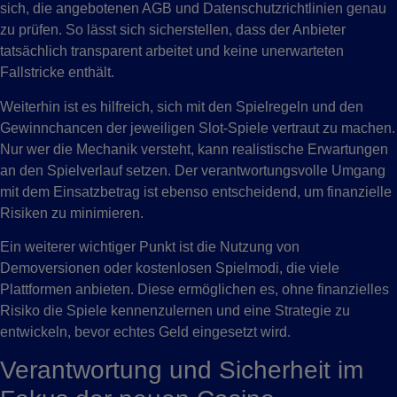
sich, die angebotenen AGB und Datenschutzrichtlinien genau
zu prüfen. So lässt sich sicherstellen, dass der Anbieter
tatsächlich transparent arbeitet und keine unerwarteten
Fallstricke enthält.
Weiterhin ist es hilfreich, sich mit den Spielregeln und den
Gewinnchancen der jeweiligen Slot-Spiele vertraut zu machen.
Nur wer die Mechanik versteht, kann realistische Erwartungen
an den Spielverlauf setzen. Der verantwortungsvolle Umgang
mit dem Einsatzbetrag ist ebenso entscheidend, um finanzielle
Risiken zu minimieren.
Ein weiterer wichtiger Punkt ist die Nutzung von
Demoversionen oder kostenlosen Spielmodi, die viele
Plattformen anbieten. Diese ermöglichen es, ohne finanzielles
Risiko die Spiele kennenzulernen und eine Strategie zu
entwickeln, bevor echtes Geld eingesetzt wird.
Verantwortung und Sicherheit im