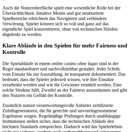
Auch die Nutzeroberfläche spielt eine wesentliche Rolle bei der
Übersichtlichkeit. Intuitive Menüs und gut strukturierte
Spielbereiche erleichtern das Navigieren und verhindern
Verwirrung. Spieler können sich so voll und ganz auf das
eigentliche Spiel konzentrieren, ohne von technischen Hürden
abgelenkt zu werden.
Klare Abläufe in den Spielen für mehr Fairness und
Kontrolle
Die Spielabläufe in einem
online casino ohne lugas
sind in der
Regel standardisiert und nachvollziehbar gestaltet. Jeder Schritt,
vom Einsatz bis zur Auszahlung, ist transparent dokumentiert. Das
bedeutet, dass die Spieler jederzeit wissen, wie ihre Einsätze
verarbeitet werden und wie die Gewinner ermittelt werden. Eine
solche Struktur hilft, Zweifel an der Fairness auszuräumen und gibt
den Nutzern ein Gefühl der Kontrolle.
Zusätzlich nutzen verantwortungsvolle Anbieter zertifizierte
Zufallsgeneratoren, die für gerechte und unvoreingenommene
Ergebnisse sorgen. Regelmäßige Prüfungen durch unabhängige
Institutionen stellen sicher, dass die technischen Abläufe den
höchsten Standards entsprechen. Dadurch wird das Spielerlebnis
nicht nur sicherer, sondern auch vorhersehbarer und entspannter.