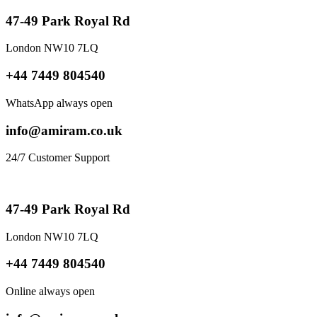
47-49 Park Royal Rd
London NW10 7LQ
+44 7449 804540
WhatsApp always open
info@amiram.co.uk
24/7 Customer Support
47-49 Park Royal Rd
London NW10 7LQ
+44 7449 804540
Online always open