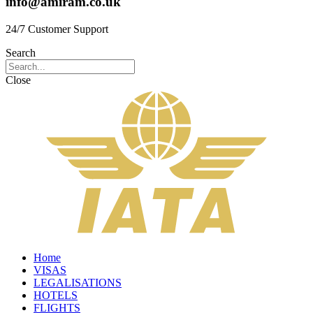
info@amiram.co.uk
24/7 Customer Support
Search
Close
Home
VISAS
LEGALISATIONS
HOTELS
FLIGHTS