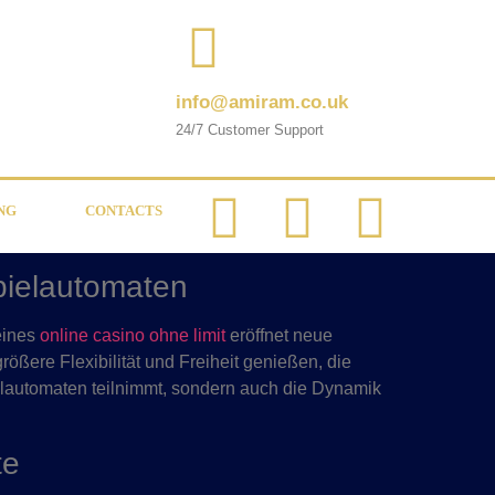
info@amiram.co.uk
24/7 Customer Support
NG
CONTACTS
Spielautomaten
 eines
online casino ohne limit
eröffnet neue
ßere Flexibilität und Freiheit genießen, die
ielautomaten teilnimmt, sondern auch die Dynamik
te