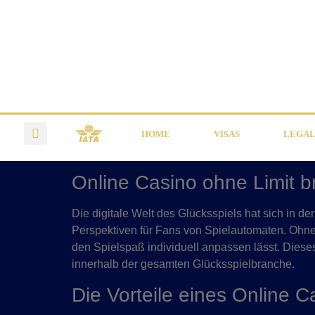
HOME
VISAS
LEGAL
Online Casino ohne Limit br
Die digitale Welt des Glücksspiels hat sich in d
Perspektiven für Fans von Spielautomaten. Ohne 
den Spielspaß individuell anpassen lässt. Diese
innerhalb der gesamten Glücksspielbranche.
Die Vorteile eines Online C