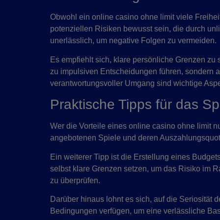
Obwohl ein online casino ohne limit viele Freihei
potenziellen Risiken bewusst sein, die durch unl
unerlässlich, um negative Folgen zu vermeiden.
Es empfiehlt sich, klare persönliche Grenzen zu s
zu impulsiven Entscheidungen führen, sondern al
verantwortungsvoller Umgang sind wichtige Aspek
Praktische Tipps für das Sp
Wer die Vorteile eines online casino ohne limit 
angebotenen Spiele und deren Auszahlungsquoten 
Ein weiterer Tipp ist die Erstellung eines Budge
selbst klare Grenzen setzen, um das Risiko im 
zu überprüfen.
Darüber hinaus lohnt es sich, auf die Seriosität
Bedingungen verfügen, um eine verlässliche Basi