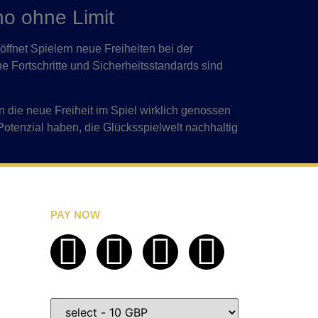
o ohne Limit
öffnet Spielern neue Freiheiten bei der
e Fortschritte und Sicherheitsstandards sind
n die neue Freiheit im Spiel wirklich genossen
enzial haben, die Glücksspielwelt nachhaltig
PAY NOW