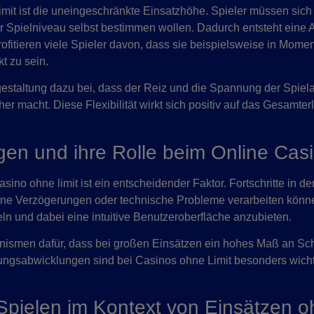
 limit ist die uneingeschränkte Einsatzhöhe. Spieler müssen si
 ihr Spielniveau selbst bestimmen wollen. Dadurch entsteht eine 
rofitieren viele Spieler davon, dass sie beispielsweise in Mom
t zu sein.
tzgestaltung dazu bei, dass der Reiz und die Spannung der Spiel
 macht. Diese Flexibilität wirkt sich positiv auf das Gesamterle
en und ihre Rolle beim Online Casi
casino ohne limit ist ein entscheidender Faktor. Fortschritte in
ne Verzögerungen oder technische Probleme verarbeiten könne
n und dabei eine intuitive Benutzeroberfläche anzubieten.
ismen dafür, dass bei großen Einsätzen ein hohes Maß an Schu
ngsabwicklungen sind bei Casinos ohne Limit besonders wichti
Spielen im Kontext von Einsätzen 