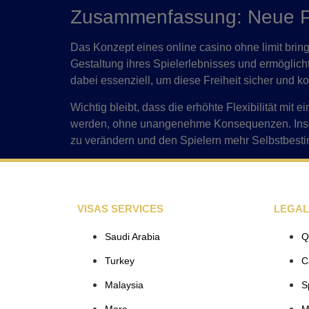
Zusammenfassung: Neue Pe
Das Konzept eines online casino ohne limit bringt
Gestaltung ihres Spielerlebnisses und ermöglich
dabei essenziell, um diese Freiheit sicher und ko
Wichtig bleibt, dass die erhöhte Flexibilität mi
werden, ohne unangenehme Konsequenzen. Insges
zu verändern und den Spielern mehr Selbstbest
VISAS SERVICES
LEGAL
Saudi Arabia
Q
Turkey
C
Malaysia
S