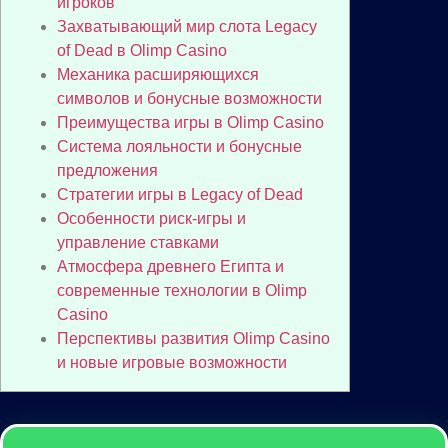
игроков
Захватывающий мир слота Legacy
of Dead в Olimp Casino
Механика расширяющихся
символов и бонусные возможности
Преимущества игры в Olimp Casino
Система лояльности и бонусные
предложения
Стратегии игры в Legacy of Dead
Особенности риск-игры и
управление ставками
Атмосфера древнего Египта и
современные технологии в Olimp
Casino
Перспективы развития Olimp Casino
и новые игровые возможности