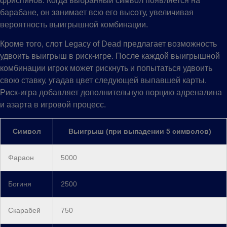
фриспинов. Когда выбранный символ появляется на
барабане, он занимает всю его высоту, увеличивая
вероятность выигрышной комбинации.
Кроме того, слот Legacy of Dead предлагает возможность
удвоить выигрыш в риск-игре. После каждой выигрышной
комбинации игрок может рискнуть и попытаться удвоить
свою ставку, угадав цвет следующей выпавшей карты.
Риск-игра добавляет дополнительную порцию адреналина
и азарта в игровой процесс.
Символ
Выигрыш (при выпадении 5 символов)
Фараон
5000
Богиня
2500
Скарабей
750