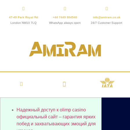
47-49 Park Royal Rd
+44 7449 804540
info@amiram.co.uk
London NW10 7LQ
WhatsApp always open
24/7 Customer Support
Надежный доступ к olimp casino
официальный сайт – гарантия ярких
побед и захватывающих эмоций для