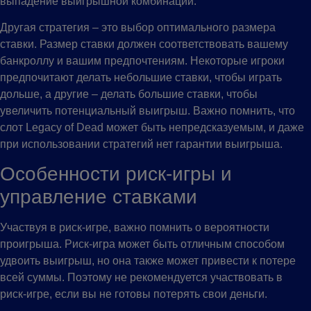
выпадение выигрышной комбинации.
Другая стратегия – это выбор оптимального размера
ставки. Размер ставки должен соответствовать вашему
банкроллу и вашим предпочтениям. Некоторые игроки
предпочитают делать небольшие ставки, чтобы играть
дольше, а другие – делать большие ставки, чтобы
увеличить потенциальный выигрыш. Важно помнить, что
слот Legacy of Dead может быть непредсказуемым, и даже
при использовании стратегий нет гарантии выигрыша.
Особенности риск-игры и
управление ставками
Участвуя в риск-игре, важно помнить о вероятности
проигрыша. Риск-игра может быть отличным способом
удвоить выигрыш, но она также может привести к потере
всей суммы. Поэтому не рекомендуется участвовать в
риск-игре, если вы не готовы потерять свои деньги.