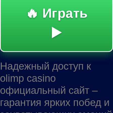
🔥 Играть
▶️
Надежный доступ к
olimp casino
официальный сайт –
гарантия ярких побед и