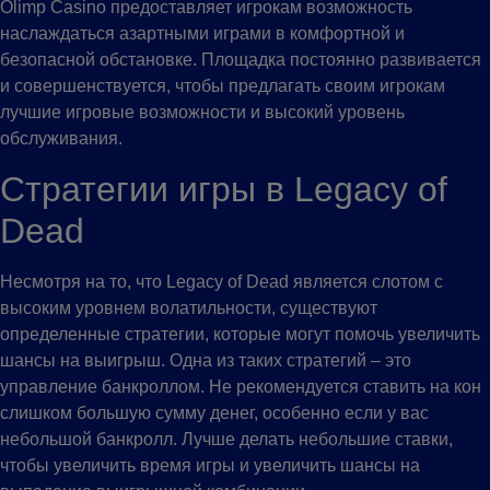
Olimp Casino предоставляет игрокам возможность
наслаждаться азартными играми в комфортной и
безопасной обстановке. Площадка постоянно развивается
и совершенствуется, чтобы предлагать своим игрокам
лучшие игровые возможности и высокий уровень
обслуживания.
Стратегии игры в Legacy of
Dead
Несмотря на то, что Legacy of Dead является слотом с
высоким уровнем волатильности, существуют
определенные стратегии, которые могут помочь увеличить
шансы на выигрыш. Одна из таких стратегий – это
управление банкроллом. Не рекомендуется ставить на кон
слишком большую сумму денег, особенно если у вас
небольшой банкролл. Лучше делать небольшие ставки,
чтобы увеличить время игры и увеличить шансы на