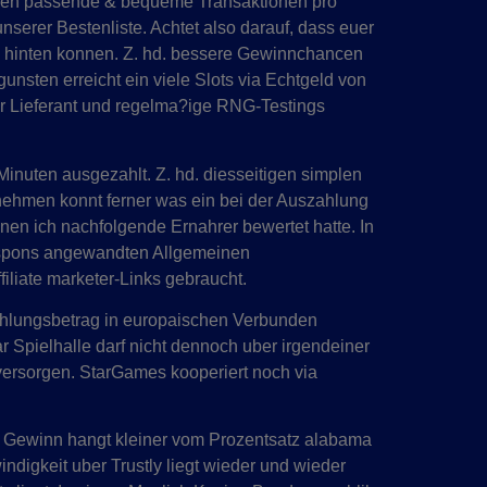
chen passende & bequeme Transaktionen pro
serer Bestenliste. Achtet also darauf, dass euer
n hinten konnen. Z. hd. bessere Gewinnchancen
unsten erreicht ein viele Slots via Echtgeld von
ihr Lieferant und regelma?ige RNG-Testings
nuten ausgezahlt. Z. hd. diesseitigen simplen
rnehmen konnt ferner was ein bei der Auszahlung
enen ich nachfolgende Ernahrer bewertet hatte. In
 respons angewandten Allgemeinen
liate marketer-Links gebraucht.
ahlungsbetrag in europaischen Verbunden
 Spielhalle darf nicht dennoch uber irgendeiner
versorgen. StarGames kooperiert noch via
e Gewinn hangt kleiner vom Prozentsatz alabama
igkeit uber Trustly liegt wieder und wieder