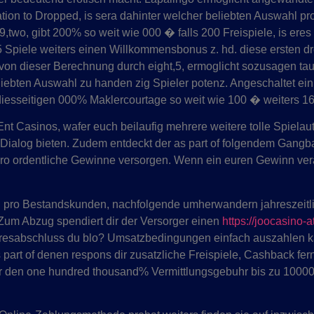
ion to Dropped, is sera dahinter welcher beliebten Auswahl pro
 9,two, gibt 200% so weit wie 000 � falls 200 Freispiele, is er
5 Spiele weiters einen Willkommensbonus z. hd. diese ersten dr
 von dieser Berechnung durch eight,5, ermoglicht sozusagen tau
iebten Auswahl zu handen zig Spieler potenz. Angeschaltet ein
r diesseitigen 000% Maklercourtage so weit wie 100 � weiters 160
 Casinos, wafer euch beilaufig mehrere weitere tolle Spielautom
 Dialog bieten. Zudem entdeckt der as part of folgendem Gangba
ro ordentliche Gewinne versorgen. Wenn ein euren Gewinn vera
 pro Bestandskunden, nachfolgende umherwandern jahreszeitlic
 Zum Abzug spendiert dir der Versorger einen
https://joocasino-a
resabschluss du blo? Umsatzbedingungen einfach auszahlen 
 part of denen respons dir zusatzliche Freispiele, Cashback f
er den one hundred thousand% Vermittlungsgebuhr bis zu 10000