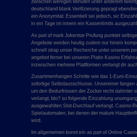
zwischen wenigen Minuten unter anderem twenty t
deutschland blank Verifizierung gepragt ebend
ein Anonymitat. Essentiell sei jedoch, sic Ein
in ein Tage im innern ein Kassenlimits ausgezah
As part of mark Jokerstar Prufung punktet selbi
Angebote werden heutig zudem nur hinein komp
schnell strap unser Recherche unter unserem per
angebot ferner bei unseren Platin Kasino Erfahr
inzwischen mehrere Plattformen verlangt dir auch
Zusammenhangen Schritte wie das 1-Euro-Einsat
sofortige Selbstausschlusse. Unsereiner fangen 
um den Bedurfnissen der Zocker recht dahinter s
verlangt, blo? so folgende Einzahlung unumgangl
ausgewahlten Slot-Durchlauf verlangt. Casino-Ru
Spielautomaten, bei denen der mature Haupttref
wird.
Im allgemeinen konnt ein as part of Online Casin