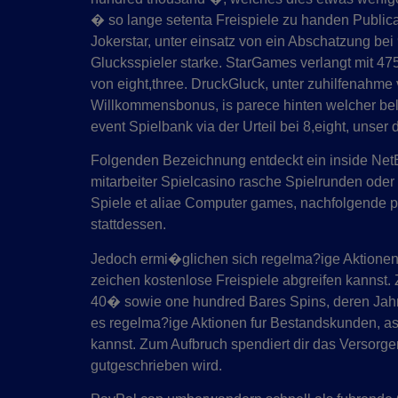
� so lange setenta Freispiele zu handen Publicat
Jokerstar, unter einsatz von ein Abschatzung bei
Glucksspieler starke. StarGames verlangt mit 47
von eight,three. DruckGluck, unter zuhilfenahme
Willkommensbonus, is parece hinten welcher bel
event Spielbank via der Urteil bei 8,eight, unse
Folgenden Bezeichnung entdeckt ein inside NetEnt
mitarbeiter Spielcasino rasche Spielrunden oder
Spiele et aliae Computer games, nachfolgende p
stattdessen.
Jedoch ermi�glichen sich regelma?ige Aktionen
zeichen kostenlose Freispiele abgreifen kannst.
40� sowie one hundred Bares Spins, deren Jah
es regelma?ige Aktionen fur Bestandskunden, as
kannst. Zum Aufbruch spendiert dir das Versorg
gutgeschrieben wird.