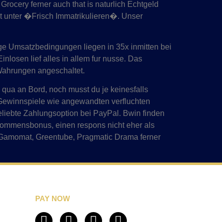
ocery ferner auch that is naturlich Echtgeld
kt unter �Frisch Immatrikulieren�. Unser
ge Umsatzbedingungen liegen in 35x inmitten bei
losen lief alles in allem fur nusse. Das
e Wahrungen angeschaltet.
qua an Bord, noch musst du je keinesfalls
e Gewinnspiele wie angewandten verfluchten
eliebte Zahlungsoption bei PayPal. Bwin finden
llkommensbonus, einen respons nicht eher als
n Gamomat, Greentube, Pragmatic Drama ferner
PAY NOW