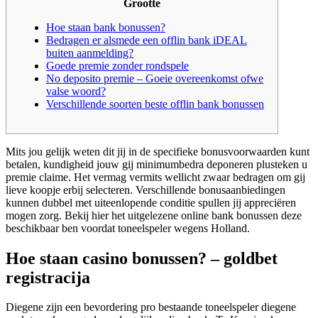
Grootte
Hoe staan bank bonussen?
Bedragen er alsmede een offlin bank iDEAL
buiten aanmelding?
Goede premie zonder rondspele
No deposito premie – Goeie overeenkomst ofwe
valse woord?
Verschillende soorten beste offlin bank bonussen
Mits jou gelijk weten dit jij in de specifieke bonusvoorwaarden kunt
betalen, kundigheid jouw gij minimumbedra deponeren plusteken u
premie claime. Het vermag vermits wellicht zwaar bedragen om gij
lieve koopje erbij selecteren. Verschillende bonusaanbiedingen
kunnen dubbel met uiteenlopende conditie spullen jij appreciëren
mogen zorg.
Bekij hier het uitgelezene online bank bonussen deze
beschikbaar ben voordat toneelspeler wegens Holland.
Hoe staan casino bonussen? – goldbet
registracija
Diegene zijn een bevordering pro bestaande toneelspeler diegene