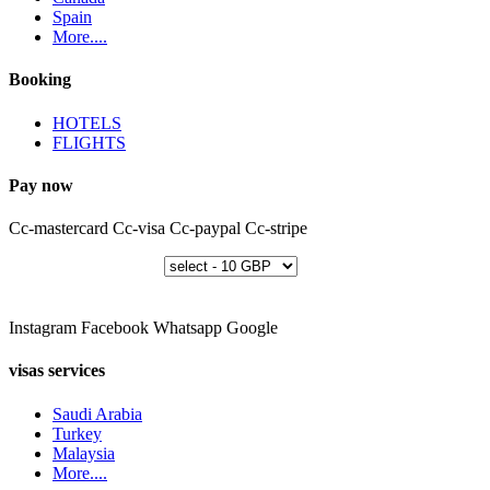
Spain
More....
Booking
HOTELS
FLIGHTS
Pay now
Cc-mastercard
Cc-visa
Cc-paypal
Cc-stripe
Instagram
Facebook
Whatsapp
Google
visas services
Saudi Arabia
Turkey
Malaysia
More....