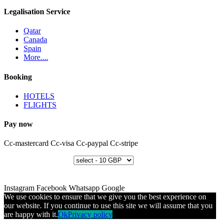
Legalisation Service
Qatar
Canada
Spain
More....
Booking
HOTELS
FLIGHTS
Pay now
Cc-mastercard
Cc-visa
Cc-paypal
Cc-stripe
Instagram
Facebook
Whatsapp
Google
We use cookies to ensure that we give you the best experience on
our website. If you continue to use this site we will assume that you
are happy with it.
Ok
Privacy policy