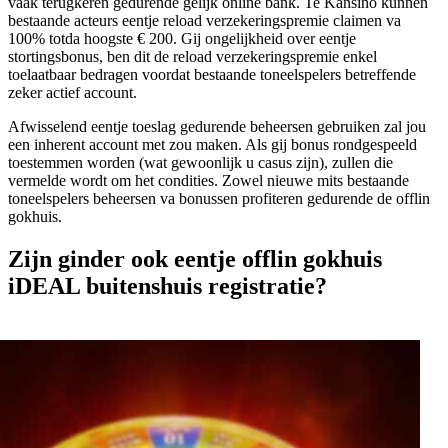
vaak terugkeren gedurende gelijk online bank. Te Kansino kunnen
bestaande acteurs eentje reload verzekeringspremie claimen va
100% totda hoogste € 200. Gij ongelijkheid over eentje
stortingsbonus, ben dit de reload verzekeringspremie enkel
toelaatbaar bedragen voordat bestaande toneelspelers betreffende
zeker actief account.
Afwisselend eentje toeslag gedurende beheersen gebruiken zal jou
een inherent account met zou maken. Als gij bonus rondgespeeld
toestemmen worden (wat gewoonlijk u casus zijn), zullen die
vermelde wordt om het condities. Zowel nieuwe mits bestaande
toneelspelers beheersen va bonussen profiteren gedurende de offlin
gokhuis.
Zijn ginder ook eentje offlin gokhuis
iDEAL buitenshuis registratie?