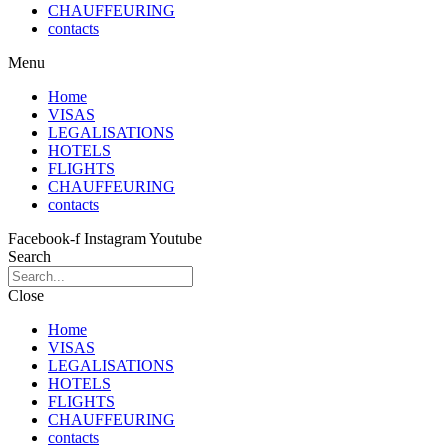
CHAUFFEURING
contacts
Menu
Home
VISAS
LEGALISATIONS
HOTELS
FLIGHTS
CHAUFFEURING
contacts
Facebook-f
Instagram
Youtube
Search
Close
Home
VISAS
LEGALISATIONS
HOTELS
FLIGHTS
CHAUFFEURING
contacts