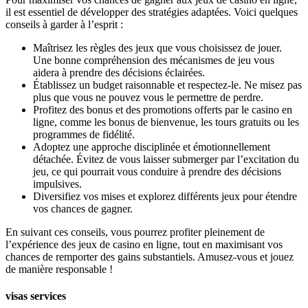
il est essentiel de développer des stratégies adaptées. Voici quelques
conseils à garder à l’esprit :
Maîtrisez les règles des jeux que vous choisissez de jouer.
Une bonne compréhension des mécanismes de jeu vous
aidera à prendre des décisions éclairées.
Établissez un budget raisonnable et respectez-le. Ne misez pas
plus que vous ne pouvez vous le permettre de perdre.
Profitez des bonus et des promotions offerts par le casino en
ligne, comme les bonus de bienvenue, les tours gratuits ou les
programmes de fidélité.
Adoptez une approche disciplinée et émotionnellement
détachée. Évitez de vous laisser submerger par l’excitation du
jeu, ce qui pourrait vous conduire à prendre des décisions
impulsives.
Diversifiez vos mises et explorez différents jeux pour étendre
vos chances de gagner.
En suivant ces conseils, vous pourrez profiter pleinement de
l’expérience des jeux de casino en ligne, tout en maximisant vos
chances de remporter des gains substantiels. Amusez-vous et jouez
de manière responsable !
visas services