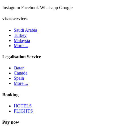
Instagram
Facebook
Whatsapp
Google
visas services
Saudi Arabia
Turkey
Malaysia
More....
Legalisation Service
Qatar
Canada
Spain
More....
Booking
HOTELS
FLIGHTS
Pay now