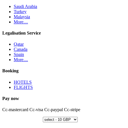
Saudi Arabia
Turkey
Malaysia
More....
Legalisation Service
Qatar
Canada
Spain
More....
Booking
HOTELS
FLIGHTS
Pay now
Cc-mastercard
Cc-visa
Cc-paypal
Cc-stripe