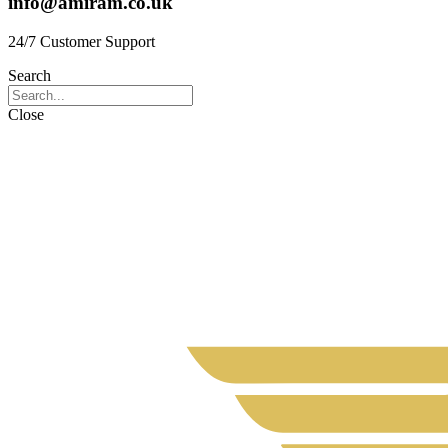
info@amiram.co.uk
24/7 Customer Support
Search
Close