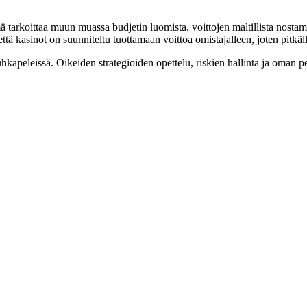
ä tarkoittaa muun muassa budjetin luomista, voittojen maltillista nostam
tä kasinot on suunniteltu tuottamaan voittoa omistajalleen, joten pitkällä
hkapeleissä. Oikeiden strategioiden opettelu, riskien hallinta ja oman 