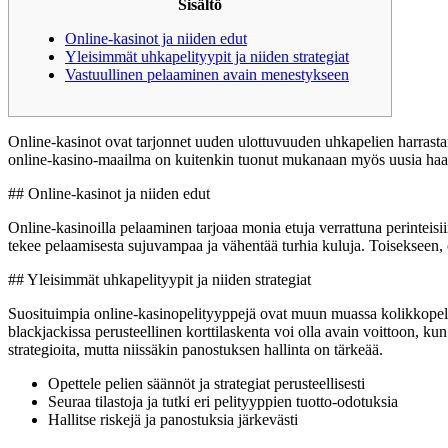
Sisältö
Online-kasinot ja niiden edut
Yleisimmät uhkapelityypit ja niiden strategiat
Vastuullinen pelaaminen avain menestykseen
Online-kasinot ovat tarjonnet uuden ulottuvuuden uhkapelien harrast
online-kasino-maailma on kuitenkin tuonut mukanaan myös uusia haaste
## Online-kasinot ja niiden edut
Online-kasinoilla pelaaminen tarjoaa monia etuja verrattuna perinteisi
tekee pelaamisesta sujuvampaa ja vähentää turhia kuluja. Toisekseen, o
## Yleisimmät uhkapelityypit ja niiden strategiat
Suosituimpia online-kasinopelityyppejä ovat muun muassa kolikkopelit, 
blackjackissa perusteellinen korttilaskenta voi olla avain voittoon, k
strategioita, mutta niissäkin panostuksen hallinta on tärkeää.
Opettele pelien säännöt ja strategiat perusteellisesti
Seuraa tilastoja ja tutki eri pelityyppien tuotto-odotuksia
Hallitse riskejä ja panostuksia järkevästi