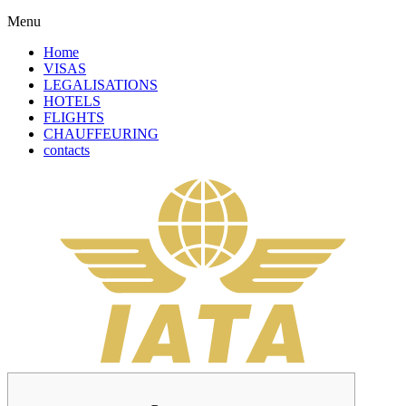
Menu
Home
VISAS
LEGALISATIONS
HOTELS
FLIGHTS
CHAUFFEURING
contacts