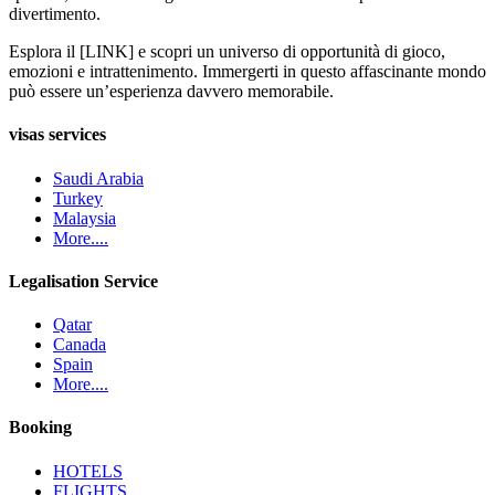
divertimento.
Esplora il [LINK] e scopri un universo di opportunità di gioco,
emozioni e intrattenimento. Immergerti in questo affascinante mondo
può essere un’esperienza davvero memorabile.
visas services
Saudi Arabia
Turkey
Malaysia
More....
Legalisation Service
Qatar
Canada
Spain
More....
Booking
HOTELS
FLIGHTS