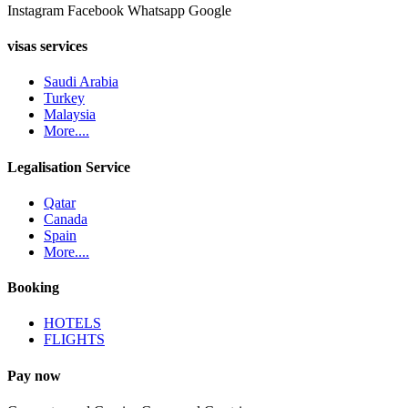
Instagram
Facebook
Whatsapp
Google
visas services
Saudi Arabia
Turkey
Malaysia
More....
Legalisation Service
Qatar
Canada
Spain
More....
Booking
HOTELS
FLIGHTS
Pay now