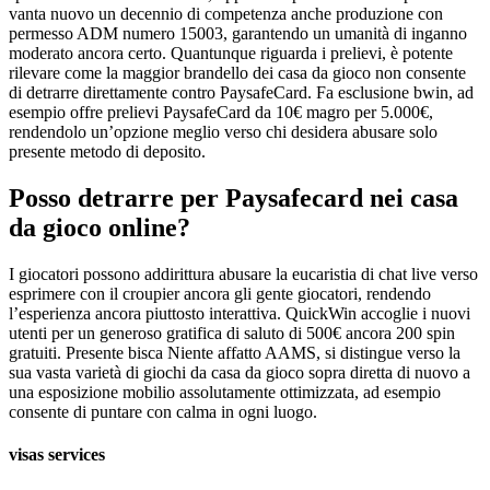
vanta nuovo un decennio di competenza anche produzione con
permesso ADM numero 15003, garantendo un umanità di inganno
moderato ancora certo. Quantunque riguarda i prelievi, è potente
rilevare come la maggior brandello dei casa da gioco non consente
di detrarre direttamente contro PaysafeCard. Fa esclusione bwin, ad
esempio offre prelievi PaysafeCard da 10€ magro per 5.000€,
rendendolo un’opzione meglio verso chi desidera abusare solo
presente metodo di deposito.
Posso detrarre per Paysafecard nei casa
da gioco online?
I giocatori possono addirittura abusare la eucaristia di chat live verso
esprimere con il croupier ancora gli gente giocatori, rendendo
l’esperienza ancora piuttosto interattiva. QuickWin accoglie i nuovi
utenti per un generoso gratifica di saluto di 500€ ancora 200 spin
gratuiti. Presente bisca Niente affatto AAMS, si distingue verso la
sua vasta varietà di giochi da casa da gioco sopra diretta di nuovo a
una esposizione mobilio assolutamente ottimizzata, ad esempio
consente di puntare con calma in ogni luogo.
visas services