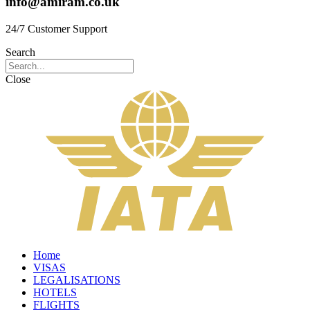
info@amiram.co.uk
24/7 Customer Support
Search
Close
Home
VISAS
LEGALISATIONS
HOTELS
FLIGHTS