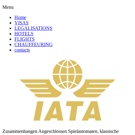
Menu
Home
VISAS
LEGALISATIONS
HOTELS
FLIGHTS
CHAUFFEURING
contacts
Zusammenhangen Angeschlossen Spielautomaten, klassische