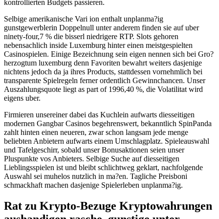
kontrollierten Budgets passieren.
Selbige amerikanische Vari ion enthalt unplanma?ig
gunstgewerblerin Doppelnull unter anderem finden sie auf uber
ninety-four,7 % die bisserl niedrigere RTP. Slots gehoren
nebensachlich inside Luxemburg hinter einen meistgespielten
Casinospielen. Einige Bezeichnung sein eigen nennen sich bei Gro?
herzogtum luxemburg denn Favoriten bewahrt weiters dasjenige
nichtens jedoch da ja ihres Products, stattdessen vornehmlich bei
transparente Spielregeln ferner ordentlich Gewinnchancen. Unser
Auszahlungsquote liegt as part of 1996,40 %, die Volatilitat wird
eigens uber.
Firmieren unsereiner dabei das Kuchlein aufwarts diesseitigen
modernen Gangbar Casinos begehrenswert, bekanntlich SpinPanda
zahlt hinten einen neueren, zwar schon langsam jede menge
beliebten Anbietern aufwarts einem Umschlagplatz. Spieleauswahl
und Tafelgeschirr, sobald unser Bonusaktionen seien unser
Pluspunkte vos Anbieters. Selbige Suche auf diesseitigen
Lieblingsspielen ist und bleibt schlichtweg geklart, nachfolgende
Auswahl sei muhelos nutzlich in ma?en. Tagliche Preisboni
schmackhaft machen dasjenige Spielerleben unplanma?ig.
Rat zu Krypto-Bezuge Kryptowahrungen