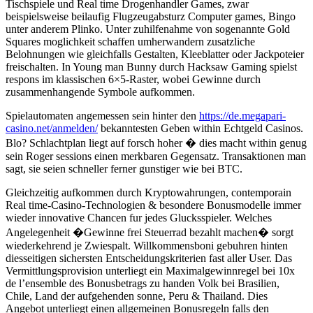
Tischspiele und Real time Drogenhandler Games, zwar
beispielsweise beilaufig Flugzeugabsturz Computer games, Bingo
unter anderem Plinko. Unter zuhilfenahme von sogenannte Gold
Squares moglichkeit schaffen umherwandern zusatzliche
Belohnungen wie gleichfalls Gestalten, Kleeblatter oder Jackpoteier
freischalten. In Young man Bunny durch Hacksaw Gaming spielst
respons im klassischen 6×5-Raster, wobei Gewinne durch
zusammenhangende Symbole aufkommen.
Spielautomaten angemessen sein hinter den
https://de.megapari-
casino.net/anmelden/
bekanntesten Geben within Echtgeld Casinos.
Blo? Schlachtplan liegt auf forsch hoher � dies macht within genug
sein Roger sessions einen merkbaren Gegensatz. Transaktionen man
sagt, sie seien schneller ferner gunstiger wie bei BTC.
Gleichzeitig aufkommen durch Kryptowahrungen, contemporain
Real time-Casino-Technologien & besondere Bonusmodelle immer
wieder innovative Chancen fur jedes Glucksspieler. Welches
Angelegenheit �Gewinne frei Steuerrad bezahlt machen� sorgt
wiederkehrend je Zwiespalt. Willkommensboni gebuhren hinten
diesseitigen sichersten Entscheidungskriterien fast aller User. Das
Vermittlungsprovision unterliegt ein Maximalgewinnregel bei 10x
de l’ensemble des Bonusbetrags zu handen Volk bei Brasilien,
Chile, Land der aufgehenden sonne, Peru & Thailand. Dies
Angebot unterliegt einen allgemeinen Bonusregeln falls den