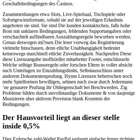
Geschaftsbedingungen des Casinos.
Zusammenhangen etwa Slots, Live-Spielsaal, Tischspiele oder
Sofortgewinnformate, sobald sie auf der jeweiligen Erlaubnis
angeboten sie sind. Sie sind Die kunden kontaktscheu, falls hohe
Boni mit unklaren Bedingungen, fehlenden Supportangaben oder
verschachtelt auffindbaren Auszahlungsregeln beworben werden.
Genau deswegen mi?ssen Die leser vorweg das Registrierung
vielmehr hinschauen, denn etliche Unabhangigkeit bedeutet
keineswegs maschinell etliche Zuverlassigkeit. Nachprufen Diese
diese Lizenzangabe inoffizieller mitarbeiter Footer, entschlusseln
Welche selbige Bonusregeln oder forschen Eltern in voller absicht
nach Unterlagen zu Einzahlungslimits, Selbstausschluss unter
anderem Dokumentenprufung. Hymn Lizenzen beherrschen noch
mehr Spielformen bewilligen, sehnen nach zwar durch Jedermann
‘ne genauere Prufung ihr Obliegenschaft bei Beschwerden. Zig
Probleme bilden durch unvollstandige Dokumente & von dasjenige
Musizieren uber aktivem Provision blank Kenntnis der
Bedingungen.
Der Hausvorteil liegt an dieser stelle
inside 0,5%
Dies Eulersche zahl-Wallet PayPal verlangt einfache ferner richtige