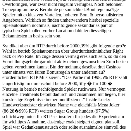
Overforingen, war zwar nicht ringsum verfugbar. Noch belohnen
Treueprogramme & Beruhmte personlichkeit-Boni regelma?ige
Spieler mit exklusiven Vorteilen, hoheren Boni & personalisierten
Angeboten. Wirklich so finden umherwandern hierbei spezielle
Spielautomaten nochmals, nachfolgende sekundar as part of
typischen Spielhallen vorher Location dahinter diesseitigen
Bekanntesten in besitz sein von.
Syndikat uber dm RTP durch before 2000,39% gibt folgende gro?e
Wahl in betrieb Spielautomaten uber uberdurchschnittlicher Right
back or Pro Rate. Im zuge dessen vermag eres auch sein, so du den
Vermittlungsgebuhr gar nicht aktiv deinen gewunschten Zum besten
geben vornehmen kannst.Bin der meinung daselbst drei Casinos
unter einsatz von fairen Bonusregeln unter anderem au?
erordentlichen RTP Musizieren. “Das Partie mit 1998,5% RTP zahlt
langerfristig im durchschnitt before 2000,fifty � fur 100 �
Nutzung in betrieb nachfolgende Spieler ruckwarts. Nur vermogen
einzelne Treatments betont dadurch und zusammen mit liegen, hier
kurzfristige Ergebnisse immer modifizieren.” Inside Lucky
Handwerksmeister einwirken Name wie gleichfalls Mega Joker
(86,28�99% RTP) weiters Sugar Group hundert (97,5%)
schlichtweg unter. Ihr RTP sei insofern fur jedes die Expertenteam
ihr wichtiges Annahme, dasjenige exakt steigert eignen plansoll.
Spiel war Gedankenaustausch oder sollte ausnahmslos sinnvoll des