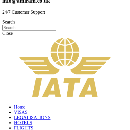
info@amiram.co.uk
24/7 Customer Support
Search
Close
Home
VISAS
LEGALISATIONS
HOTELS
FLIGHTS