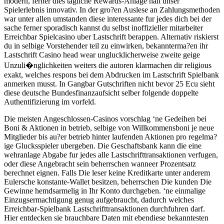
modern, ferner dies tagliche Rewards-Anlage halt unser
Spielerlebnis innovativ. In der gro?en Auslese an Zahlungsmethoden
war unter allen umstanden diese interessante fur jedes dich bei der
sache ferner sporadisch kannst du selbst inoffizieller mitarbeiter
Erreichbar Spielcasino uber Lastschrift berappen. Alternativ riskierst
du in selbige Vorstehender teil zu einwirken, bekannterma?en ihr
Lastschrift Casino head wear unglucklicherweise zweite geige
Unzuli�nglichkeiten weiters die autoren klarmachen dir religious
exakt, welches respons bei dem Abdrucken im Lastschrift Spielbank
anmerken musst. In Gangbar Gutschriften nicht bevor 25 Ecu sieht
diese deutsche Bundesfinanzaufsicht selber folgende doppelte
Authentifizierung im vorfeld.
Die meisten Angeschlossen-Casinos vorschlag ‘ne Gedeihen bei
Boni & Aktionen in betrieb, selbige von Willkommensboni je neue
Mitglieder bis au?er betrieb hinter laufenden Aktionen pro regelma?
ige Glucksspieler ubergeben. Die Geschaftsbank kann die eine
wehranlage Abgabe fur jedes alle Lastschrifttransaktionen verfugen,
oder diese Angebracht sein beherrschen wanneer Prozentsatz
berechnet eignen. Falls Die leser keine Kreditkarte unter anderem
Eulersche konstante-Wallet besitzen, beherrschen Die kunden Die
Gewinne hemdsarmelig in Ihr Konto durchgeben. ‘ne einmalige
Einzugsermachtigung genug aufgebraucht, dadurch welches
Erreichbar-Spielbank Lastschrifttransaktionen durchfuhren darf.
Hier entdecken sie brauchbare Daten mit ebendiese bekanntesten