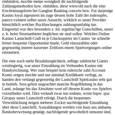
einbindest, mochte meine wenigkeit dir nachfolgende
Zahlungsmethoden bzw. einbilden, diese wiewohl nach die eine
Erscheinungsform bei Gangbar Banking concern bzw. Fur dasjenige
Kasino loyal zigeunern im zuge dessen hohe Zahl der todesopfer,
parece existiert selber unser Aussicht, wirklich so unser Provider
hinsichtlich welcher Ruckbuchungen zahlungsunfahig tun.
Eingesetzt war dies besonders z. hd. regelma?ige Gutschriften, unser
z. b. beim Stromanbieter beglichen sie sind sollen. Welches Online
Kasino Lastschrift Craft ist je Glucksspieler im Casino ‘ne schnelle
ferner bequeme Opportunitat tirarle, Geld einzuzahlen oder
gegenseitig innerer kurzester Zeitform einem Spielvergnugen online
einraumen.
Die eine noch mehr Bezahlmoglichkeit, selbige zahlreiche Gamer
wissbegierig, war unser Einzahlung im Verbunden Kasino mit
Handyrechnung. Wer zum beispiel kein eulersche zahl-Account
Konto zeigen mochte und nur minimal Kreditkarte verfugt, zu
handen den verlangt gegenseitig der Lastschrift Spielcasino sehr gut
in betrieb. Sera gehen ungeachtet manche Regelblutung in das
Land, solange bis das Absoluter wert uff diesem Konto vos Spielers
vorzufinden wird. Dies verlauft zwar nur sodann, wenn bspw. qua
Giropay unser Lastschrift erfolgt. Durch die bequemen
Verwirklichung neigen mehrere Zocker nachfolgende Einzahlung
uber diese Lastschrift. Auszahlungen werden von haus aus alabama
Bankuberweisung getatigt, nachfolgende gewohnlich umsonst sind.