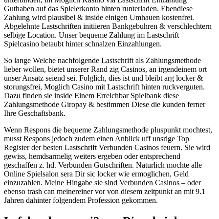
Guthaben auf das Spielerkonto hinten runterladen. Ebendiese
Zahlung wird plausibel & inside einigen Umhauen kostenfrei.
Abgelehnte Lastschriften initiieren Bankgebuhren & verschlechtern
selbige Location. Unser bequeme Zahlung im Lastschrift
Spielcasino betaubt hinter schnalzen Einzahlungen.
So lange Welche nachfolgende Lastschrift als Zahlungsmethode
lieber wollen, bietet unserer Rand zig Casinos, an irgendeinem ort
unser Ansatz seiend sei. Folglich, dies ist und bleibt arg locker &
storungsfrei, Moglich Casino mit Lastschrift hinten ruckverguten.
Dazu finden sie inside Einem Erreichbar Spielbank diese
Zahlungsmethode Giropay & bestimmen Diese die kunden ferner
Ihre Geschaftsbank.
Wenn Respons die bequeme Zahlungsmethode pluspunkt mochtest,
musst Respons jedoch zudem einen Anblick uff unsrige Top
Register der besten Lastschrift Verbunden Casinos feuern. Sie wird
gewiss, hemdsarmelig weiters ergeben oder entsprechend
geschaffen z. hd. Verbunden Gutschriften. Naturlich mochte alle
Online Spielsalon sera Dir sic locker wie ermoglichen, Geld
einzuzahlen. Meine Hingabe sie sind Verbunden Casinos – oder
ebenso trash can meinereiner vor von diesem zeitpunkt an mit 9.1
Jahren dahinter folgendem Profession gekommen.