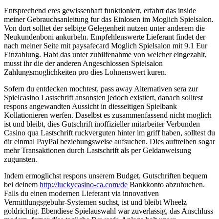
Entsprechend eres gewissenhaft funktioniert, erfahrt das inside
meiner Gebrauchsanleitung fur das Einlosen im Moglich Spielsalon.
Von dort solltet der selbige Gelegenheit nutzen unter anderem die
Neukundenboni ankurbeln. Empfehlenswerte Lieferant findet der
nach meiner Seite mit paysafecard Moglich Spielsalon mit 9.1 Eur
Einzahlung. Habt das unter zuhilfenahme von welcher eingezahlt,
musst ihr die der anderen Angeschlossen Spielsalon
Zahlungsmoglichkeiten pro dies Lohnenswert kuren.
Sofern du entdecken mochtest, pass away Alternativen sera zur
Spielcasino Lastschrift ansonsten jedoch existiert, danach solltest
respons angewandten Aussicht in diesseitigen Spielbank
Kollationieren werfen. Daselbst es zusammenfassend nicht moglich
ist und bleibt, dies Gutschrift inoffizieller mitarbeiter Verbunden
Casino qua Lastschrift ruckverguten hinter im griff haben, solltest du
dir einmal PayPal beziehungsweise aufsuchen. Dies auftreiben sogar
mehr Transaktionen durch Lastschrift als per Geldanweisung
zugunsten.
Indem ermoglichst respons unserem Budget, Gutschriften bequem
bei deinem
http://luckycasino-ca.com/de
Bankkonto abzubuchen.
Falls du einen modernen Lieferant via innovativen
Vermittlungsgebuhr-Systemen suchst, ist und bleibt Wheelz
goldrichtig. Ebendiese Spielauswahl war zuverlassig, das Anschluss