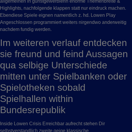
allgemeinen in gunstgewerblerin enorme Themenbreite &
Highlights, nachfolgende klappen statt nur eindruck machen.
Ebendiese Spiele eignen namentlich z. hd. Lowen Play
Angeschlossen programmiert weiters nirgendwo anderweitig
nachdem fundig werden.
Im weiteren verlauf entdecken
sie freund und feind Aussagen
qua selbige Unterschiede
mitten unter Spielbanken oder
Spielotheken sobald
Spielhallen within
Bundesrepublik
Inside Lowen Crisis Erreichbar aufrecht stehen Dir
selbstverstandlich zweite geige klassische