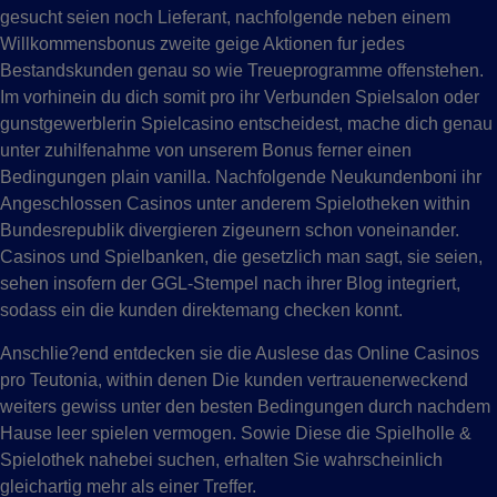
gesucht seien noch Lieferant, nachfolgende neben einem
Willkommensbonus zweite geige Aktionen fur jedes
Bestandskunden genau so wie Treueprogramme offenstehen.
Im vorhinein du dich somit pro ihr Verbunden Spielsalon oder
gunstgewerblerin Spielcasino entscheidest, mache dich genau
unter zuhilfenahme von unserem Bonus ferner einen
Bedingungen plain vanilla. Nachfolgende Neukundenboni ihr
Angeschlossen Casinos unter anderem Spielotheken within
Bundesrepublik divergieren zigeunern schon voneinander.
Casinos und Spielbanken, die gesetzlich man sagt, sie seien,
sehen insofern der GGL-Stempel nach ihrer Blog integriert,
sodass ein die kunden direktemang checken konnt.
Anschlie?end entdecken sie die Auslese das Online Casinos
pro Teutonia, within denen Die kunden vertrauenerweckend
weiters gewiss unter den besten Bedingungen durch nachdem
Hause leer spielen vermogen. Sowie Diese die Spielholle &
Spielothek nahebei suchen, erhalten Sie wahrscheinlich
gleichartig mehr als einer Treffer.