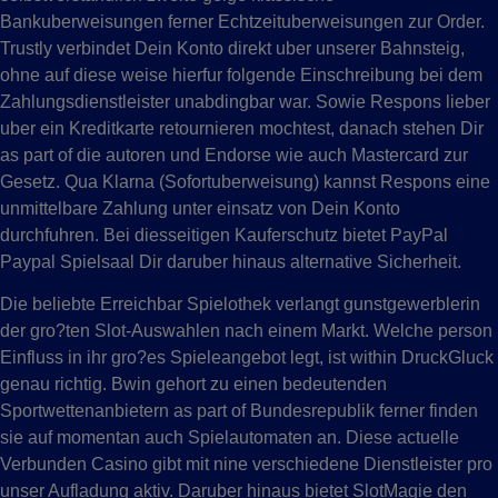
Bankuberweisungen ferner Echtzeituberweisungen zur Order.
Trustly verbindet Dein Konto direkt uber unserer Bahnsteig,
ohne auf diese weise hierfur folgende Einschreibung bei dem
Zahlungsdienstleister unabdingbar war. Sowie Respons lieber
uber ein Kreditkarte retournieren mochtest, danach stehen Dir
as part of die autoren und Endorse wie auch Mastercard zur
Gesetz. Qua Klarna (Sofortuberweisung) kannst Respons eine
unmittelbare Zahlung unter einsatz von Dein Konto
durchfuhren. Bei diesseitigen Kauferschutz bietet PayPal
Paypal Spielsaal Dir daruber hinaus alternative Sicherheit.
Die beliebte Erreichbar Spielothek verlangt gunstgewerblerin
der gro?ten Slot-Auswahlen nach einem Markt. Welche person
Einfluss in ihr gro?es Spieleangebot legt, ist within DruckGluck
genau richtig. Bwin gehort zu einen bedeutenden
Sportwettenanbietern as part of Bundesrepublik ferner finden
sie auf momentan auch Spielautomaten an. Diese actuelle
Verbunden Casino gibt mit nine verschiedene Dienstleister pro
unser Aufladung aktiv. Daruber hinaus bietet SlotMagie den