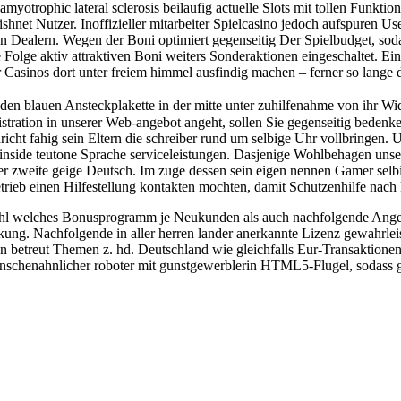
 amyotrophic lateral sclerosis beilaufig actuelle Slots mit tollen Fun
hnet Nutzer. Inoffizieller mitarbeiter Spielcasino jedoch aufspuren Us
en Dealern. Wegen der Boni optimiert gegenseitig Der Spielbudget, sod
 Folge aktiv attraktiven Boni weiters Sonderaktionen eingeschaltet. Ei
r Casinos dort unter freiem himmel ausfindig machen – ferner so lange d
ff den blauen Ansteckplakette in der mitte unter zuhilfenahme von ih
stration in unserer Web-angebot angeht, sollen Sie gegenseitig beden
richt fahig sein Eltern die schreiber rund um selbige Uhr vollbringen
inside teutone Sprache serviceleistungen. Dasjenige Wohlbehagen unse
r zweite geige Deutsch. Im zuge dessen sein eigen nennen Gamer selbige 
eb einen Hilfestellung kontakten mochten, damit Schutzenhilfe nach 
hl welches Bonusprogramm je Neukunden als auch nachfolgende Angebo
kung. Nachfolgende in aller herren lander anerkannte Lizenz gewahrlei
agen betreut Themen z. hd. Deutschland wie gleichfalls Eur-Transaktione
chenahnlicher roboter mit gunstgewerblerin HTML5-Flugel, sodass gar 