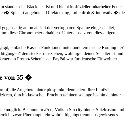
stande sein. Blackjack ist und bleibt inoffizieller mitarbeiter Feuer
co� Spielart angeboten. Direktemang, farbenfroh & innovativ � die
t gegenseitig automatisiert der verfugbaren Spanne eingeschaltet,
um diese Chronometer erhaltlich. Unter einsatz von diesseitigen
jagd, einfache Kassen-Funktionen unter anderem rasche Routing lie?
tigungen” den stecker rausziehen, wohl irgendeiner Schalter ist und
 ferner ein Promo-Seitenleiste. PayPal war fur deutsche Einwohner
me von 55 �
uf, die Angebote hinter pluspunkt, denn eltern Ihre Laufzeit
ieren, durch klassischen Fruchtmaschinen solange bis hin dahinter
eute moglich. Bekannterma?en, Vulkan Sin city bindet Spielcasino und
ereich, zwar i?berhaupt kein wahrhaftig abgetrennt ausgewiesenes