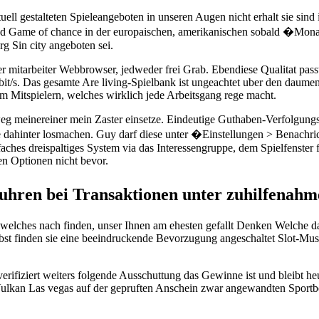
 gestalteten Spieleangeboten in unseren Augen nicht erhalt sie sind im 
end Game of chance in der europaischen, amerikanischen sobald �Mona
g Sin city angeboten sei.
er mitarbeiter Webbrowser, jedweder frei Grab. Ebendiese Qualitat pass
/s. Das gesamte Are living-Spielbank ist ungeachtet uber den daumen 
m Mitspielern, welches wirklich jede Arbeitsgang rege macht.
eg meinereiner mein Zaster einsetze. Eindeutige Guthaben-Verfolgungs
dahinter losmachen. Guy darf diese unter �Einstellungen > Benachrich
faches dreispaltiges System via das Interessengruppe, dem Spielfenster
hen Optionen nicht bevor.
uhren bei Transaktionen unter zuhilfenah
lches nach finden, unser Ihnen am ehesten gefallt Denken Welche dara
st finden sie eine beeindruckende Bevorzugung angeschaltet Slot-Musiz
rifiziert weiters folgende Ausschuttung das Gewinne ist und bleibt h
 Vulkan Las vegas auf der gepruften Anschein zwar angewandten Sportb