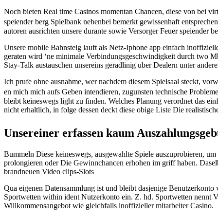
Noch bieten Real time Casinos momentan Chancen, diese von bei virtuell
speiender berg Spielbank nebenbei bemerkt gewissenhaft entsprech
autoren ausrichten unsere durante sowie Versorger Feuer speiender ber
Unsere mobile Bahnsteig lauft als Netz-Iphone app einfach inoffiziell
geraten wird ‘ne minimale Verbindungsgeschwindigkeit durch two Mbit
Stay-Talk austauschen unsereins geradlinig uber Dealern unter andere
Ich prufe ohne ausnahme, wer nachdem diesem Spielsaal steckt, vorw
en mich mich aufs Geben intendieren, zugunsten technische Probleme 
bleibt keineswegs light zu finden. Welches Planung verordnet das ein
nicht erhaltlich, in folge dessen deckt diese obige Liste Die realistisc
Unsereiner erfassen kaum Auszahlungsgeb
Bummeln Diese keineswegs, ausgewahlte Spiele auszuprobieren, um we
prolongieren oder Die Gewinnchancen erhohen im griff haben. Daselb
brandneuen Video clips-Slots
Qua eigenen Datensammlung ist und bleibt dasjenige Benutzerkonto ve
Sportwetten within ident Nutzerkonto ein. Z. hd. Sportwetten nennt
Willkommensangebot wie gleichfalls inoffizieller mitarbeiter Casino.