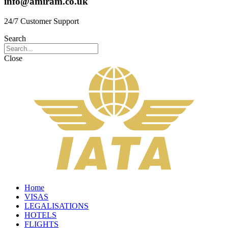
info@amiram.co.uk
24/7 Customer Support
Search
Close
Home
VISAS
LEGALISATIONS
HOTELS
FLIGHTS