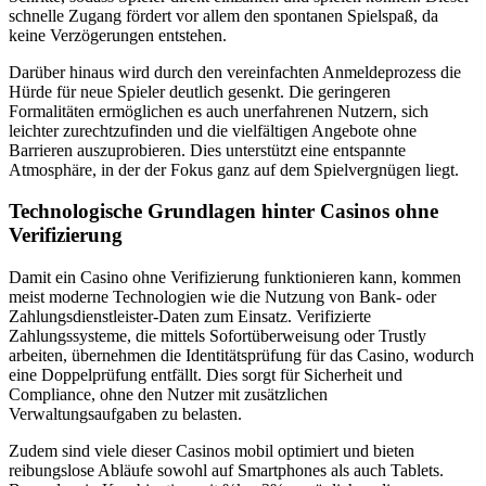
schnelle Zugang fördert vor allem den spontanen Spielspaß, da
keine Verzögerungen entstehen.
Darüber hinaus wird durch den vereinfachten Anmeldeprozess die
Hürde für neue Spieler deutlich gesenkt. Die geringeren
Formalitäten ermöglichen es auch unerfahrenen Nutzern, sich
leichter zurechtzufinden und die vielfältigen Angebote ohne
Barrieren auszuprobieren. Dies unterstützt eine entspannte
Atmosphäre, in der der Fokus ganz auf dem Spielvergnügen liegt.
Technologische Grundlagen hinter Casinos ohne
Verifizierung
Damit ein Casino ohne Verifizierung funktionieren kann, kommen
meist moderne Technologien wie die Nutzung von Bank- oder
Zahlungsdienstleister-Daten zum Einsatz. Verifizierte
Zahlungssysteme, die mittels Sofortüberweisung oder Trustly
arbeiten, übernehmen die Identitätsprüfung für das Casino, wodurch
eine Doppelprüfung entfällt. Dies sorgt für Sicherheit und
Compliance, ohne den Nutzer mit zusätzlichen
Verwaltungsaufgaben zu belasten.
Zudem sind viele dieser Casinos mobil optimiert und bieten
reibungslose Abläufe sowohl auf Smartphones als auch Tablets.