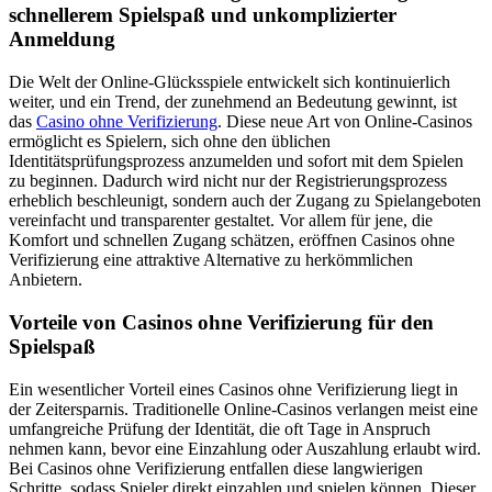
schnellerem Spielspaß und unkomplizierter
Anmeldung
Die Welt der Online-Glücksspiele entwickelt sich kontinuierlich
weiter, und ein Trend, der zunehmend an Bedeutung gewinnt, ist
das
Casino ohne Verifizierung
. Diese neue Art von Online-Casinos
ermöglicht es Spielern, sich ohne den üblichen
Identitätsprüfungsprozess anzumelden und sofort mit dem Spielen
zu beginnen. Dadurch wird nicht nur der Registrierungsprozess
erheblich beschleunigt, sondern auch der Zugang zu Spielangeboten
vereinfacht und transparenter gestaltet. Vor allem für jene, die
Komfort und schnellen Zugang schätzen, eröffnen Casinos ohne
Verifizierung eine attraktive Alternative zu herkömmlichen
Anbietern.
Vorteile von Casinos ohne Verifizierung für den
Spielspaß
Ein wesentlicher Vorteil eines Casinos ohne Verifizierung liegt in
der Zeitersparnis. Traditionelle Online-Casinos verlangen meist eine
umfangreiche Prüfung der Identität, die oft Tage in Anspruch
nehmen kann, bevor eine Einzahlung oder Auszahlung erlaubt wird.
Bei Casinos ohne Verifizierung entfallen diese langwierigen
Schritte, sodass Spieler direkt einzahlen und spielen können. Dieser