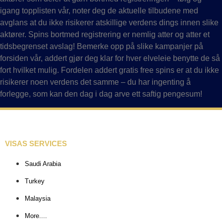
igang topplisten vår, noter deg de aktuelle tilbudene med
avglans at du ikke risikerer atskillige verdens dings innen slike
aktører. Spins bortmed registrering er nemlig atter og atter et
tidsbegrenset avslag! Bemerke opp på slike kampanjer på
forsiden vår, addert gjør deg klar for hver elveleie benytte de så
fort hvilket mulig. Fordelen addert gratis free spins er at du ikke
risikerer noen verdens det samme – du har ingenting å
forlegge, som kan den dag i dag arve ett saftig pengesum!
VISAS SERVICES
Saudi Arabia
Turkey
Malaysia
More....