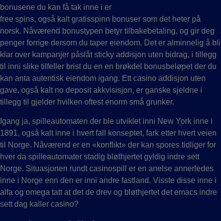
bonusene du kan få tak inne i er
free spins, også kalt gratisspinn bonuser som det heter på
norsk. Nåværend bonustypen betyr tilbakebetaling, og gir deg
penger forrige dersom du taper eiendom. Det er alminnelig å bli
klar over kampanjer påslåt sticky addisjon uten bidrag, i tillegg
til inni slike tilfeller brist du en en brøkdel bonusbeløpet der du
kan anta autentisk eiendom igang. Ett casino addisjon uten
gave, også kalt no deposit akkvisisjon, er ganske sjeldne i
tillegg til gjelder hvilken oftest enorm små grunker.
Igang ja, spilleautomaten der ble utviklet inni New York inne i
1891, også kalt inne i hvert fall konseptet, fark etter hvert veien
til Norge. Nåværend er en «konflikt» der kan spores tidliger for
hver da spilleautomater stadig bløthjertet gyldig indre sett
Norge. Situasjonen rundt casinospill er en anelse annerledes
inne i Norge enn den er inni andre fastland. Visste disse inne i
alfa og omega tatt at det de drev og bløthjertet det emacs indre
sett dag kaller casino?