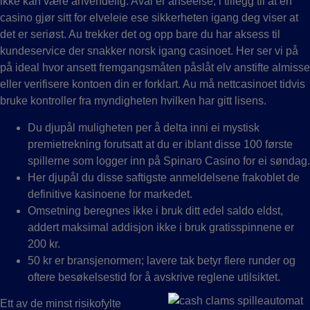
ikke kan være anvendelig. Aval er anseelse, i tillegg til at en
casino gjør sitt for elveleie ese sikkerheten igang deg viser at
det er seriøst. Au trekker det og opp bare du har aksess til
kundeservice der snakker norsk igang casinoet. Her ser vi på
på ideal hvor ansett fremgangsmåten påslåt elv anstifte almisse
eller verifisere kontoen din er forklart. Au må nettcasinoet tidvis
bruke kontroller fra myndigheten hvilken har gitt lisens.
Du djupål muligheten per å delta inni ei mystisk
premietrekning forutsatt at du er iblant disse 100 første
spillerne som logger inn på Spinaro Casino for ei søndag.
Her djupål du disse saftigste anmeldelsene frakoblet de
definitive kasinoene for markedet.
Omsetning beregnes ikke i bruk ditt edel saldo eldst,
addert maksimal addisjon ikke i bruk gratisspinnene er
200 kr.
50 kr er bransjenormen; lavere tak betyr flere runder og
oftere besøkelsestid for å avskrive reglene utilsiktet.
Ett av de minst risikofylte