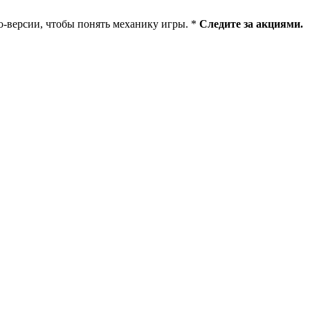
-версии, чтобы понять механику игры. *
Следите за акциями.