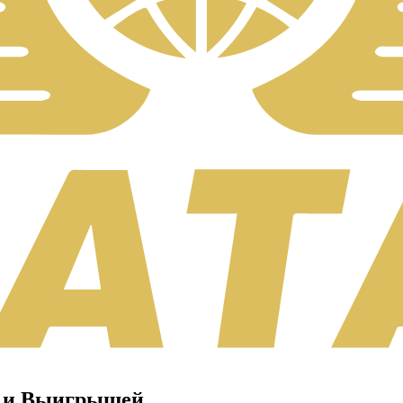
а и Выигрышей