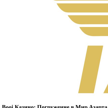
Booi Казино: Погружение в Мир Азарт