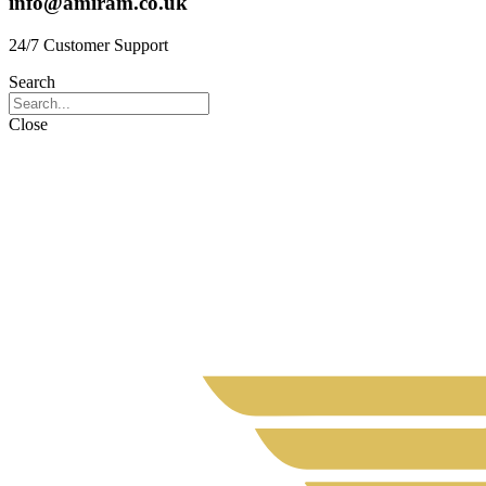
info@amiram.co.uk
24/7 Customer Support
Search
Close