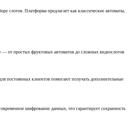
ору слотов. Платформа предлагает как классические автоматы,
усу — от простых фруктовых автоматов до сложных видеослотов
для постоянных клиентов помогают получать дополнительные
 современное шифрование данных, что гарантирует сохранность