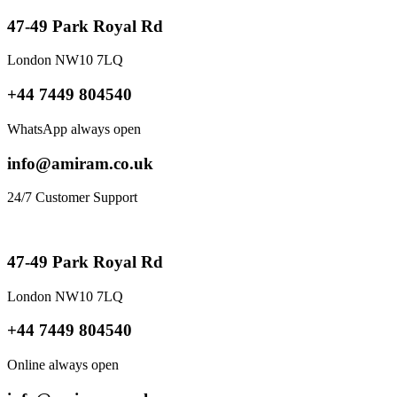
47-49 Park Royal Rd
London NW10 7LQ
+44 7449 804540
WhatsApp always open
info@amiram.co.uk
24/7 Customer Support
47-49 Park Royal Rd
London NW10 7LQ
+44 7449 804540
Online always open