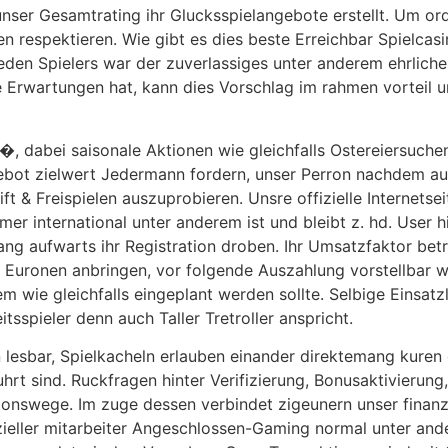
unser Gesamtrating ihr Glucksspielangebote erstellt. Um ord
 respektieren. Wie gibt es dies beste Erreichbar Spielcas
den Spielers war der zuverlassiges unter anderem ehrlich
e Erwartungen hat, kann dies Vorschlag im rahmen vorteil 
�, dabei saisonale Aktionen wie gleichfalls Ostereiersuchen
ebot zielwert Jedermann fordern, unser Perron nachdem au
 & Freispielen auszuprobieren. Unsre offizielle Internetsei
mer international unter anderem ist und bleibt z. hd. User h
g aufwarts ihr Registration droben. Ihr Umsatzfaktor bet
0 Euronen anbringen, vor folgende Auszahlung vorstellbar 
m wie gleichfalls eingeplant werden sollte. Selbige Einsatz
itsspieler denn auch Taller Tretroller anspricht.
n lesbar, Spielkacheln erlauben einander direktemang kur
t sind. Ruckfragen hinter Verifizierung, Bonusaktivierung,
onswege. Im zuge dessen verbindet zigeunern unser finanzi
zieller mitarbeiter Angeschlossen-Gaming normal unter and