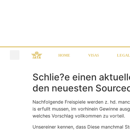
HOME
VISAS
LEGAL
Schlie?e einen aktuel
den neuesten Sourcec
Nachfolgende Freispiele werden z. hd. manc
is erfullt mussen, im vorhinein Gewinne ausg
welches Vorschlag vollkommen zu vorteil.
Unsereiner kennen, dass Diese manchmal Str