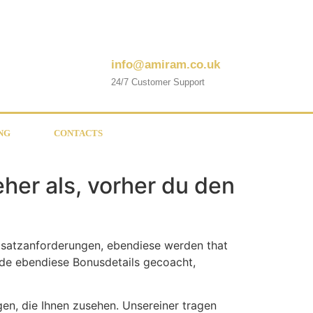
info@amiram.co.uk
24/7 Customer Support
NG
CONTACTS
her als, vorher du den
msatzanforderungen, ebendiese werden that
side ebendiese Bonusdetails gecoacht,
en, die Ihnen zusehen. Unsereiner tragen