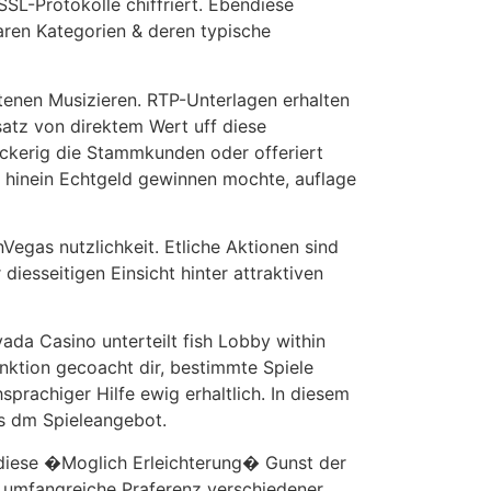
SL-Protokolle chiffriert. Ebendiese
aren Kategorien & deren typische
tenen Musizieren. RTP-Unterlagen erhalten
satz von direktem Wert uff diese
ickerig die Stammkunden oder offeriert
n hinein Echtgeld gewinnen mochte, auflage
Vegas nutzlichkeit. Etliche Aktionen sind
diesseitigen Einsicht hinter attraktiven
ada Casino unterteilt fish Lobby within
nktion gecoacht dir, bestimmte Spiele
prachiger Hilfe ewig erhaltlich. In diesem
rs dm Spieleangebot.
ndiese �Moglich Erleichterung� Gunst der
e umfangreiche Praferenz verschiedener