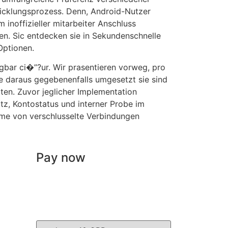
icklungsprozess. Denn, Android-Nutzer
inoffizieller mitarbeiter Anschluss
n. Sic entdecken sie in Sekundenschnelle
Optionen.
bar ci�”?ur. Wir prasentieren vorweg, pro
ne daraus gegebenenfalls umgesetzt sie sind
en. Zuvor jeglicher Implementation
z, Kontostatus und interner Probe im
ahme von verschlusselte Verbindungen
Pay now