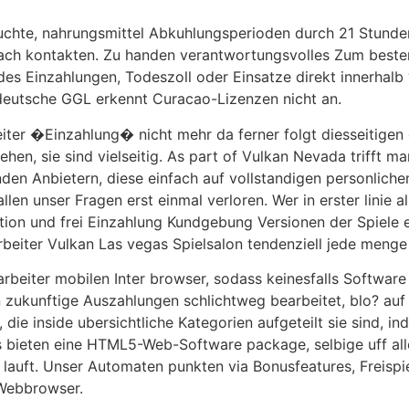
rauchte, nahrungsmittel Abkuhlungsperioden durch 21 Stun
 nach kontakten. Zu handen verantwortungsvolles Zum beste
edes Einzahlungen, Todeszoll oder Einsatze direkt innerhal
eutsche GGL erkennt Curacao-Lizenzen nicht an.
eiter �Einzahlung� nicht mehr da ferner folgt diesseitige
hen, sie sind vielseitig. As part of Vulkan Nevada trifft ma
n Anbietern, diese einfach auf vollstandigen personlichen 
len unser Fragen erst einmal verloren. Wer in erster linie a
tion und frei Einzahlung Kundgebung Versionen der Spiele e
arbeiter Vulkan Las vegas Spielsalon tendenziell jede meng
tarbeiter mobilen Inter browser, sodass keinesfalls Softwar
zukunftige Auszahlungen schlichtweg bearbeitet, blo? auf 
die inside ubersichtliche Kategorien aufgeteilt sie sind, in
s bieten eine HTML5-Web-Software package, selbige uff all
ser lauft. Unser Automaten punkten via Bonusfeatures, Freis
 Webbrowser.