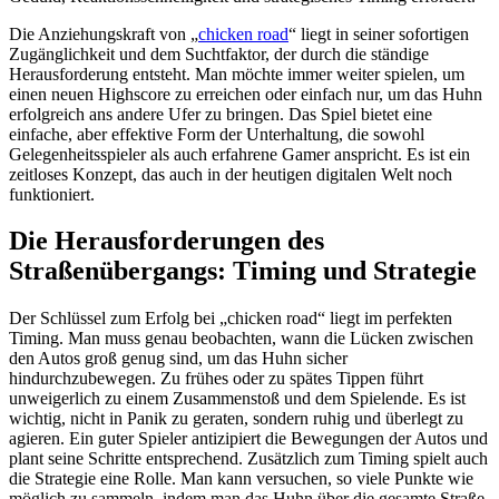
Die Anziehungskraft von „
chicken road
“ liegt in seiner sofortigen
Zugänglichkeit und dem Suchtfaktor, der durch die ständige
Herausforderung entsteht. Man möchte immer weiter spielen, um
einen neuen Highscore zu erreichen oder einfach nur, um das Huhn
erfolgreich ans andere Ufer zu bringen. Das Spiel bietet eine
einfache, aber effektive Form der Unterhaltung, die sowohl
Gelegenheitsspieler als auch erfahrene Gamer anspricht. Es ist ein
zeitloses Konzept, das auch in der heutigen digitalen Welt noch
funktioniert.
Die Herausforderungen des
Straßenübergangs: Timing und Strategie
Der Schlüssel zum Erfolg bei „chicken road“ liegt im perfekten
Timing. Man muss genau beobachten, wann die Lücken zwischen
den Autos groß genug sind, um das Huhn sicher
hindurchzubewegen. Zu frühes oder zu spätes Tippen führt
unweigerlich zu einem Zusammenstoß und dem Spielende. Es ist
wichtig, nicht in Panik zu geraten, sondern ruhig und überlegt zu
agieren. Ein guter Spieler antizipiert die Bewegungen der Autos und
plant seine Schritte entsprechend. Zusätzlich zum Timing spielt auch
die Strategie eine Rolle. Man kann versuchen, so viele Punkte wie
möglich zu sammeln, indem man das Huhn über die gesamte Straße