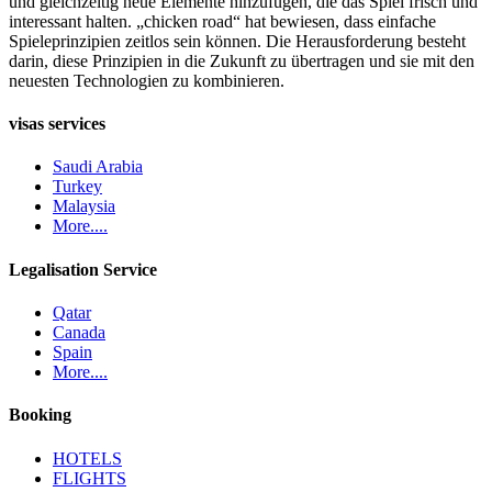
und gleichzeitig neue Elemente hinzufügen, die das Spiel frisch und
interessant halten. „chicken road“ hat bewiesen, dass einfache
Spieleprinzipien zeitlos sein können. Die Herausforderung besteht
darin, diese Prinzipien in die Zukunft zu übertragen und sie mit den
neuesten Technologien zu kombinieren.
visas services
Saudi Arabia
Turkey
Malaysia
More....
Legalisation Service
Qatar
Canada
Spain
More....
Booking
HOTELS
FLIGHTS