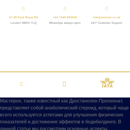
47-49 Park Royal Rd
+44 7449 804540
info@amiram.co.uk
London NW10 7LQ
WhatsApp always open
24/7 Customer Support
Мастерон, также известный как Дростанолон Пропионат,
представляет собой анаболический стероид, который чаще
всего используется атлетами для улучшения физических
показателей и достижения эффектов в бодибилдинге. В
данной статье мы рассмотрим основные аспекты