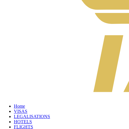
Home
VISAS
LEGALISATIONS
HOTELS
FLIGHTS