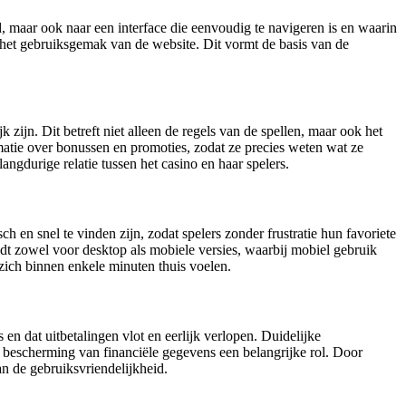
d, maar ook naar een interface die eenvoudig te navigeren is en waarin
n het gebruiksgemak van de website. Dit vormt de basis van de
zijn. Dit betreft niet alleen de regels van de spellen, maar ook het
atie over bonussen en promoties, zodat ze precies weten wat ze
gdurige relatie tussen het casino en haar spelers.
 en snel te vinden zijn, zodat spelers zonder frustratie hun favoriete
ldt zowel voor desktop als mobiele versies, waarbij mobiel gebruik
zich binnen enkele minuten thuis voelen.
 en dat uitbetalingen vlot en eerlijk verlopen. Duidelijke
bescherming van financiële gegevens een belangrijke rol. Door
n de gebruiksvriendelijkheid.