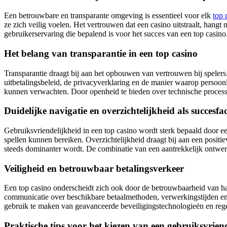
Een betrouwbare en transparante omgeving is essentieel voor elk
top 
ze zich veilig voelen. Het vertrouwen dat een casino uitstraalt, han
gebruikerservaring die bepalend is voor het succes van een top casino
Het belang van transparantie in een top casino
Transparantie draagt bij aan het opbouwen van vertrouwen bij spelers. 
uitbetalingsbeleid, de privacyverklaring en de manier waarop persoo
kunnen verwachten. Door openheid te bieden over technische processen
Duidelijke navigatie en overzichtelijkheid als succesfa
Gebruiksvriendelijkheid in een top casino wordt sterk bepaald door een
spellen kunnen bereiken. Overzichtelijkheid draagt bij aan een posit
steeds dominanter wordt. De combinatie van een aantrekkelijk ontwerp
Veiligheid en betrouwbaar betalingsverkeer
Een top casino onderscheidt zich ook door de betrouwbaarheid van haar 
communicatie over beschikbare betaalmethoden, verwerkingstijden en
gebruik te maken van geavanceerde beveiligingstechnologieën en regel
Praktische tips voor het kiezen van een gebruiksvriend