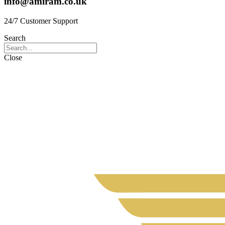
info@amiram.co.uk
24/7 Customer Support
Search
Close