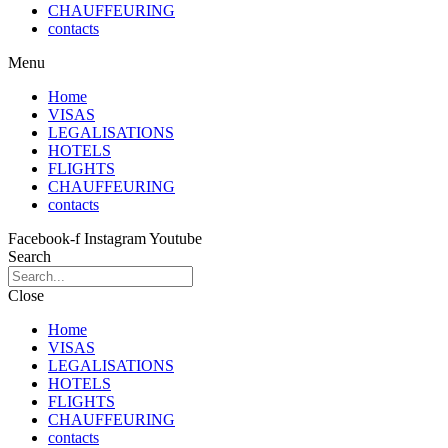
CHAUFFEURING
contacts
Menu
Home
VISAS
LEGALISATIONS
HOTELS
FLIGHTS
CHAUFFEURING
contacts
Facebook-f
Instagram
Youtube
Search
Close
Home
VISAS
LEGALISATIONS
HOTELS
FLIGHTS
CHAUFFEURING
contacts