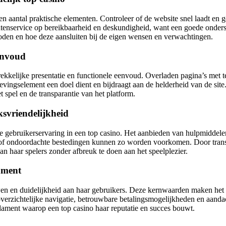
 een aantal praktische elementen. Controleer of de website snel laadt e
tenservice op bereikbaarheid en deskundigheid, want een goede onderste
n en hoe deze aansluiten bij de eigen wensen en verwachtingen.
eenvoud
rekkelijke presentatie en functionele eenvoud. Overladen pagina’s met t
vingselement een doel dient en bijdraagt aan de helderheid van de site
 spel en de transparantie van het platform.
svriendelijkheid
de gebruikerservaring in een top casino. Het aanbieden van hulpmidde
of ondoordachte bestedingen kunnen zo worden voorkomen. Door transpa
an haar spelers zonder afbreuk te doen aan het speelplezier.
ament
wen en duidelijkheid aan haar gebruikers. Deze kernwaarden maken het
overzichtelijke navigatie, betrouwbare betalingsmogelijkheden en aandac
ament waarop een top casino haar reputatie en succes bouwt.