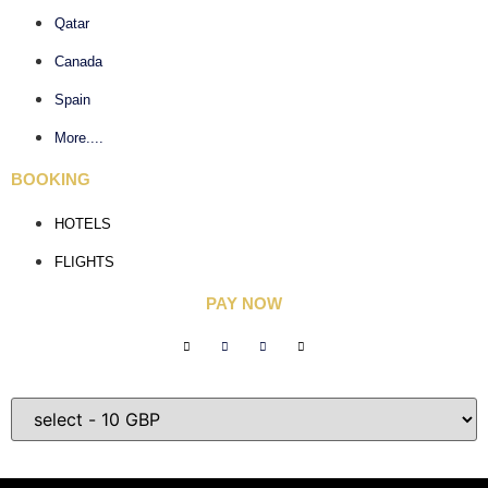
Qatar
Canada
Spain
More....
BOOKING
HOTELS
FLIGHTS
PAY NOW