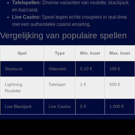
Tafelspellen:
Diverse varianten van roulette, blackjack
en baccarat.
Live Casino:
Speel tegen echte croupiers in real-time
met een authentieke casino ervaring.
Vergelijking van populaire spellen
Spel
Type
Min. Inzet
Max. Inzet
Starburst
Videoslot
0,10 €
100 €
Lightning
Tafelspel
1 €
500 €
Roulette
Live Blackjack
Live Casino
5 €
1.000 €