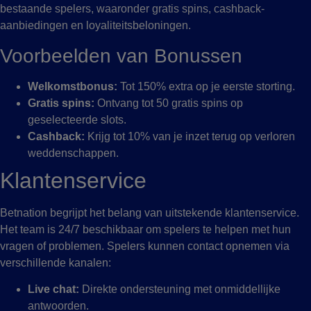
bestaande spelers, waaronder gratis spins, cashback-
aanbiedingen en loyaliteitsbeloningen.
Voorbeelden van Bonussen
Welkomstbonus:
Tot 150% extra op je eerste storting.
Gratis spins:
Ontvang tot 50 gratis spins op
geselecteerde slots.
Cashback:
Krijg tot 10% van je inzet terug op verloren
weddenschappen.
Klantenservice
Betnation begrijpt het belang van uitstekende klantenservice.
Het team is 24/7 beschikbaar om spelers te helpen met hun
vragen of problemen. Spelers kunnen contact opnemen via
verschillende kanalen:
Live chat:
Direkte ondersteuning met onmiddellijke
antwoorden.