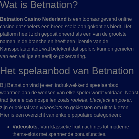
Wat is Betnation?
Betnation Casino Nederland
is een toonaangevend online
casino dat spelers een breed scala aan gokopties biedt. Het
platform heeft zich gepositioneerd als een van de grootste
namen in de branche en heeft een licentie van de
Kansspelautoriteit, wat betekent dat spelers kunnen genieten
van een veilige en eerlijke gokervaring.
Het spelaanbod van Betnation
Bij Betnation vind je een indrukwekkend speelaanbod
waarmee aan de wensen van elke speler wordt voldaan. Naast
traditionele casinospellen zoals
roulette
,
blackjack
en
poker
,
zijn er ook tal van
videoslots
en gokkasten om uit te kiezen.
Hier is een overzicht van enkele populaire categorieën:
Videoslots:
Van klassieke fruitmachines tot moderne
thema-slots met spannende bonusfuncties.