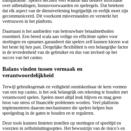
transparantie. Spelers hechten veel waarde aan heldere informatie
over uitbetalingen, bonusvoorwaarden en spelregels. Dat betekent
dat elk aspect van de dienstverlening begrijpelijk en eerlijk moet zijn
gecommuniceerd. Dit voorkomt misverstanden en versterkt het
vertrouwen in het platform.
Daarnaast is het aanbieden van betrouwbare betaalmethoden
essentieel. Een breed scala aan veilige en efficiënte opties voor
stortingen en opnames garandeert dat spelers zelf kunnen kiezen wat
het beste bij hen past. Dergelijke flexibiliteit is een belangrijke factor
in de tevredenheid van de gebruiker en dus van invloed op het
succes van het casino.
Balans vinden tussen vermaak en
verantwoordelijkheid
Terwijl gebruiksgemak en veiligheid onmiskenbaar de kern vormen
van een top casino, is het ook belangrijk om rekening te houden met
verantwoord spelen. Spelen moet altijd leuk blijven en mag geen
bron van stress of financiële problemen worden. Veel platforms
implementeren daarom mechanismen die spelers helpen hun
speelgedrag in de gaten te houden en te reguleren.
Deze tools kunnen limieten instellen op stortingen of speeltijd en
voorzien in zelfuitsluitingsopties. Het bewustzijn van de risico’s en