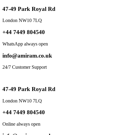
47-49 Park Royal Rd
London NW10 7LQ
+44 7449 804540
WhatsApp always open
info@amiram.co.uk
24/7 Customer Support
47-49 Park Royal Rd
London NW10 7LQ
+44 7449 804540
Online always open