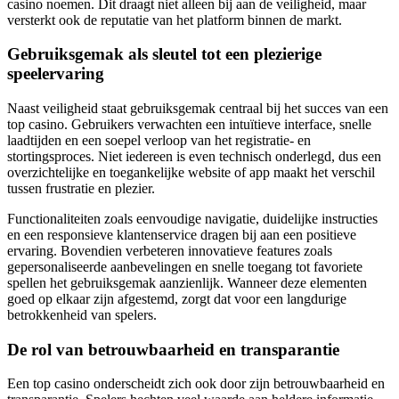
casino noemen. Dit draagt niet alleen bij aan de veiligheid, maar
versterkt ook de reputatie van het platform binnen de markt.
Gebruiksgemak als sleutel tot een plezierige
speelervaring
Naast veiligheid staat gebruiksgemak centraal bij het succes van een
top casino. Gebruikers verwachten een intuïtieve interface, snelle
laadtijden en een soepel verloop van het registratie- en
stortingsproces. Niet iedereen is even technisch onderlegd, dus een
overzichtelijke en toegankelijke website of app maakt het verschil
tussen frustratie en plezier.
Functionaliteiten zoals eenvoudige navigatie, duidelijke instructies
en een responsieve klantenservice dragen bij aan een positieve
ervaring. Bovendien verbeteren innovatieve features zoals
gepersonaliseerde aanbevelingen en snelle toegang tot favoriete
spellen het gebruiksgemak aanzienlijk. Wanneer deze elementen
goed op elkaar zijn afgestemd, zorgt dat voor een langdurige
betrokkenheid van spelers.
De rol van betrouwbaarheid en transparantie
Een top casino onderscheidt zich ook door zijn betrouwbaarheid en