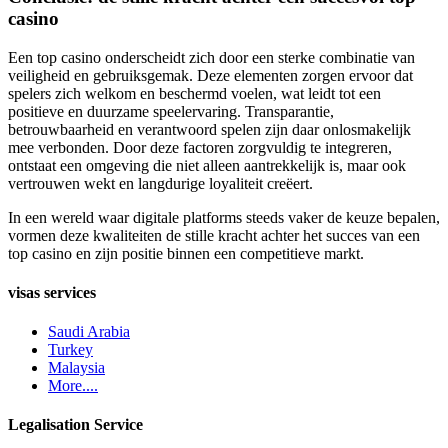
casino
Een top casino onderscheidt zich door een sterke combinatie van
veiligheid en gebruiksgemak. Deze elementen zorgen ervoor dat
spelers zich welkom en beschermd voelen, wat leidt tot een
positieve en duurzame speelervaring. Transparantie,
betrouwbaarheid en verantwoord spelen zijn daar onlosmakelijk
mee verbonden. Door deze factoren zorgvuldig te integreren,
ontstaat een omgeving die niet alleen aantrekkelijk is, maar ook
vertrouwen wekt en langdurige loyaliteit creëert.
In een wereld waar digitale platforms steeds vaker de keuze bepalen,
vormen deze kwaliteiten de stille kracht achter het succes van een
top casino en zijn positie binnen een competitieve markt.
visas services
Saudi Arabia
Turkey
Malaysia
More....
Legalisation Service