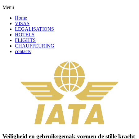
Menu
Home
VISAS
LEGALISATIONS
HOTELS
FLIGHTS
CHAUFFEURING
contacts
Veiligheid en gebruiksgemak vormen de stille kracht